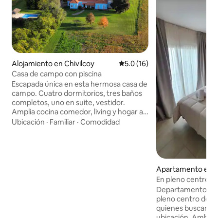
Alojamiento en Chivilcoy
Calificación promedio: 5.0 de 
5.0 (16)
Casa de campo con piscina
Escapada única en esta hermosa casa de
campo. Cuatro dormitorios, tres baños
completos, uno en suite, vestidor.
Amplia cocina comedor, living y hogar a
leña, confort: calefacción central, wifi,
Ubicación
·
Familiar
·
Comodidad
lavarropas, horno eléctrico, microondas,
cafetera, aire acondicionado, alarma. 3,5
has. uso exclusivo, piscina 4x9 metros,
parrilla y dos galerías. Dormitorios con
TV, Netflix y YouTube para que puedas
Apartamento en C
disfrutar de tus contenidos favoritos.
En pleno centro de
Rodeada de naturaleza y total
estrenar.
Departamento a es
privacidad, a minutos del centro.
pleno centro de Chi
quienes buscan c
ubicación. Ambiente cálido, luminoso y