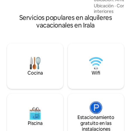
cuidadosamente e
Ubicación
·
Condic
tanto para descan
interiores
Servicios populares en alquileres
de trabajo. Cuenta con WiFi Starlink,
Smart TV 4K con Ne
vacacionales en Irala
acondicionado ubic
comedor que clima
departamento, inclu
espacio moderno y
disfrutar tu estadí
Cocina
Wifi
Estacionamiento
Piscina
gratuito en las
instalaciones