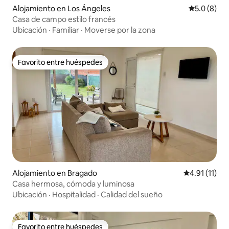
Alojamiento en Los Ángeles
Calificació
5.0 (8)
Casa de campo estilo francés
Ubicación
·
Familiar
·
Moverse por la zona
Favorito entre huéspedes
Favorito entre huéspedes
Alojamiento en Bragado
Calificación 
4.91 (11)
Casa hermosa, cómoda y luminosa
Ubicación
·
Hospitalidad
·
Calidad del sueño
Favorito entre huéspedes