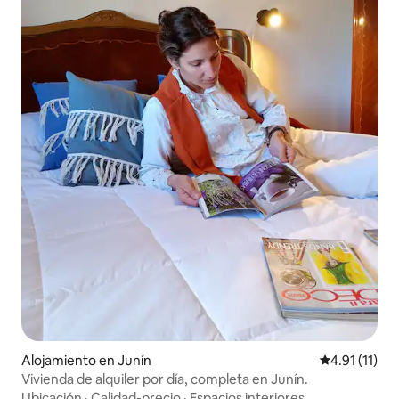
Alojamiento en Junín
Calificación 
4.91 (11)
Vivienda de alquiler por día, completa en Junín.
Ubicación
·
Calidad-precio
·
Espacios interiores