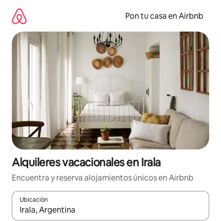
Omite
el
Pon tu casa en Airbnb
contenido
Alquileres vacacionales en Irala
Encuentra y reserva alojamientos únicos en Airbnb
Ubicación
Cuando los resultados estén disponibles, navega con las teclas d