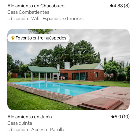
Alojamiento en Chacabuco
Calificación 
4.88 (8)
Casa Combatientes
Ubicación
·
Wifi
·
Espacios exteriores
Favorito entre huéspedes
Favorito entre huéspedes preferido
Alojamiento en Junín
Calificación
5.0 (10)
Casa quinta
Ubicación
·
Acceso
·
Parrilla