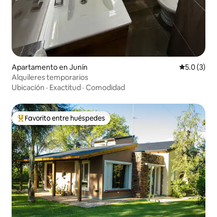
Apartamento en Junín
Calificació
5.0 (3)
Alquileres temporarios
Ubicación
·
Exactitud
·
Comodidad
Favorito entre huéspedes
Favorito entre huéspedes preferido