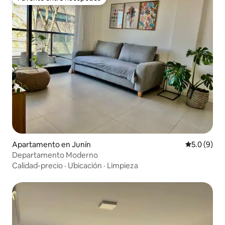
Favorito entre huéspedes
Apartamento en Junín
Calificació
5.0 (9)
Departamento Moderno
Calidad-precio
·
Ubicación
·
Limpieza