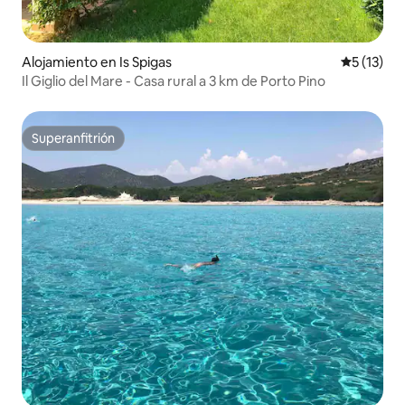
Alojamiento en Is Spigas
Calificaci
5 (13)
Il Giglio del Mare - Casa rural a 3 km de Porto Pino
Superanfitrión
Superanfitrión