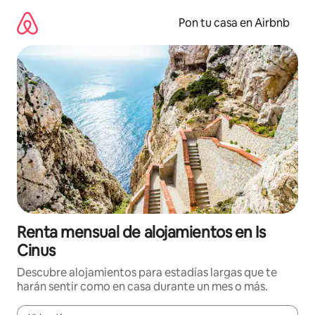
Omite
el
Pon tu casa en Airbnb
contenido
Renta mensual de alojamientos en Is
Cinus
Descubre alojamientos para estadías largas que te
harán sentir como en casa durante un mes o más.