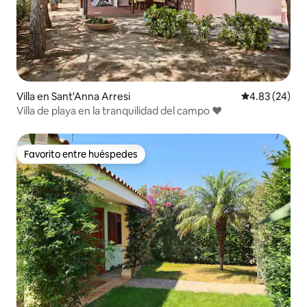
Villa en Sant'Anna Arresi
Calificación p
4.83 (24)
Villa de playa en la tranquilidad del campo ❤️
Favorito entre huéspedes
Favorito entre huéspedes