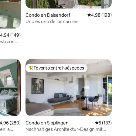
Condo en Daisendorf
Calificación promedio: 
4.98 (198)
Uno es uno de los carriles
alificación promedio: 4.94 de 5, 149 reseñas
4.94 (149)
sti con
l bosque
Favorito entre huéspedes
Favorito entre huéspedes preferido
lificación promedio: 4.96 de 5, 280 reseñas
4.96 (280)
Condo en Sipplingen
Calificación promed
5 (137)
en la
Nachhaltiges Architektur-Design mit
Bodenseeblick