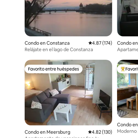
Condo en Constanza
Calificación promedio: 
4.87 (174)
Condo en
Relájate en el lago de Constanza
Apartamen
Favorito entre huéspedes
Favor
Favorito entre huéspedes
Favorito
Condo en
Moderno 
Condo en Meersburg
Calificación promedio: 
4.82 (130)
junto al 