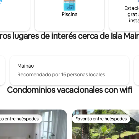
n autenticidad en un hermoso
para toda la familia. *Precio especial
Estac
e montañas y colinas: un
debido a las obras en el vecinda
Piscina
gratu
 refugio para el alma.
(consulte la información a cont
inst
ros lugares de interés cerca de Isla Mai
Mainau
Recomendado por 16 personas locales
Condominios vacacionales con wifi
ito entre huéspedes
Favorito entre huéspedes
 entre huéspedes preferido
Favorito entre huéspedes