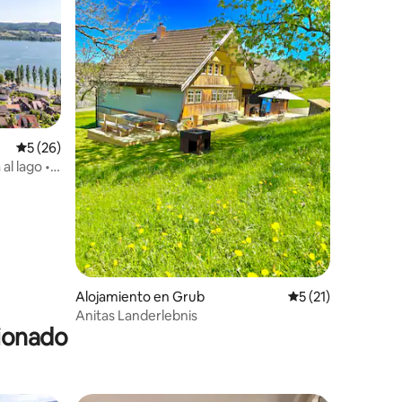
Calificación promedio: 5 de 5, 26 reseñas
5 (26)
al lago •
Alojamiento en Grub
Calificación prome
5 (21)
Anitas Landerlebnis
cionado