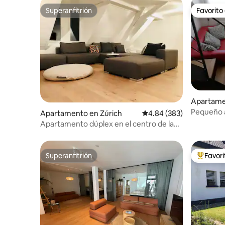
Superanfitrión
Favorito
Superanfitrión
Favorito
Apartame
Pequeño a
Apartamento en Zúrich
Calificación promedio: 
4.84 (383)
nuevo y e
Apartamento dúplex en el centro de la
ciudad (140 m2), incluido.
Estacionamiento.
Superanfitrión
Favor
Superanfitrión
Favorito