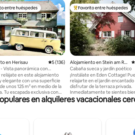
ito entre huéspedes
Favorito entre huéspedes
 entre huéspedes preferido
Favorito entre huéspedes prefe
4.98 de 5, 122 reseñas
to en Herisau
Calificación promedio: 5 de 5, 136 reseñas
5 (136)
Alojamiento en Stein am Rh
C
ein
z - Vista panorámica con
Cabaña sueca y jardín poético
 relájate en este alojamiento
¡Instálate en Eden Cottage! Pu
 y elegante con una superficie
relajarte en el jardín encantado
 de unos 125 m² en medio de la
disfrutar de la terraza privada.
a. Tu escapada exclusiva con
Inmediatamente te sientes bie
ulares en alquileres vacacionales cerc
norámicas de 360 grados al lago
en la casa elegante y amueblad
/Bodensee y, sin embargo, tan
cariño. La cocina está perfect
atracciones como
equipada. Descubre la famosa 
l. Esta casa de estilo
medieval y la hermosa región a
 de 200 años de antigüedad se
del Rin y el lago de Constanza. 
e Herisau AR y sus propietarios
Internet de alta velocidad dispon
 cariñosamente «GöttiFritz».
como juegos en interiores y ex