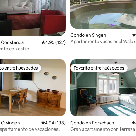
Condo en Singen
C
Apartamento vacacional Waldlu
4.87 de 5, 174 reseñas
 Constanza
Calificación promedio: 4.95 de 5, 427 reseñas
4.95 (427)
jacuzzi y sauna justo al lado de
to con estilo
ito entre huéspedes
Favorito entre huéspedes
 entre huéspedes preferido
Favorito entre huéspedes
 Owingen
Calificación promedio: 4.94 de 5, 198 reseñas
4.94 (198)
Condo en Rorschach
Ca
apartamento de vacaciones
Gran apartamento con terraza 
4.82 de 5, 130 reseñas
lago de Constanza con terraza
azotea y vistas al lago