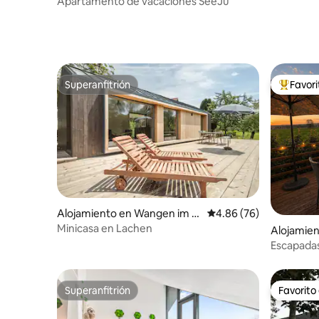
Apartamento de vacaciones SeeJu
Superanfitrión
Favor
Superanfitrión
Favorito
Alojamiento en Wangen im Al
Calificación promedio:
4.86 (76)
lgäu
Minicasa en Lachen
Alojamien
Escapadas
casa
Superanfitrión
Favorito
Superanfitrión
Favorito