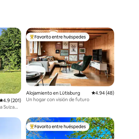
Favorito entre huéspedes
Favorito entre huéspedes preferido
Alojamiento en Lütisburg
Calificación promedio:
4.94 (48)
Un hogar con visión de futuro
Calificación promedio: 4.9 de 5, 201 reseñas
4.9 (201)
a Suiza
Favorito entre huéspedes
rido
Favorito entre huéspedes preferido