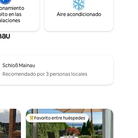
ionamiento
rio
ito en las
Aire acondicionado
inuación)*
alaciones
nau
Schloß Mainau
Recomendado por 3 personas locales
Favorito entre huéspedes
Favorito entre huéspedes preferido