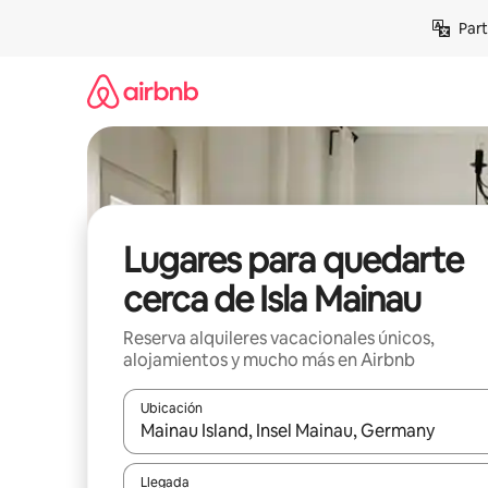
Omite
Part
el
contenido
Lugares para quedarte
cerca de Isla Mainau
Reserva alquileres vacacionales únicos,
alojamientos y mucho más en Airbnb
Ubicación
Cuando los resultados estén disponibles, navega co
Llegada