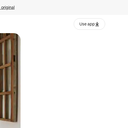
 original
Use app
o o desliza el dedo.