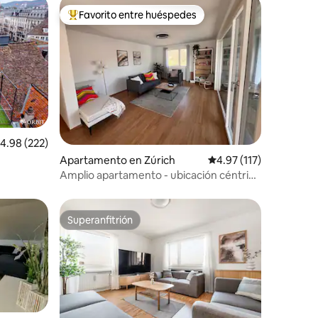
Favorito entre huéspedes
rido
Favorito entre huéspedes preferido
alificación promedio: 4.98 de 5, 222 reseñas
4.98 (222)
Apartamento en Zúrich
Calificación promedio:
4.97 (117)
Amplio apartamento - ubicación céntrica
y tranquila
Superanfitrión
rido
Superanfitrión