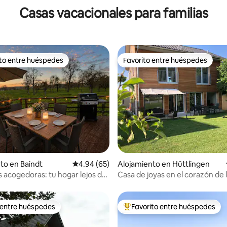
Casas vacacionales para familias
ito entre huéspedes
Favorito entre huéspedes
 entre huéspedes preferido
Favorito entre huéspedes
 4.86 de 5, 76 reseñas
to en Baindt
Calificación promedio: 4.94 de 5, 65 reseñas
4.94 (65)
Alojamiento en Hüttlingen
 acogedoras: tu hogar lejos de
Casa de joyas en el corazón de l
Oriental
 entre huéspedes
Favorito entre huéspedes
 entre huéspedes
Favorito entre huéspedes prefe