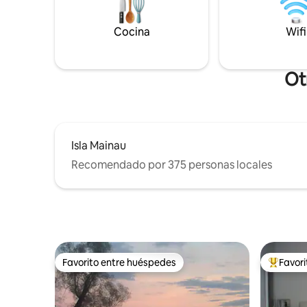
Brilla co
llega hasta Wallhausen. El apartamento
paisaje d
es elegante, cómodo y está amueblado
Cocina
Wifi
verdadero
con muebles de alta calidad, y se
encuentra directamente junto al lago.
Editar
Ot
Isla Mainau
Recomendado por 375 personas locales
Favorito entre huéspedes
Favor
Favorito entre huéspedes
Favorito