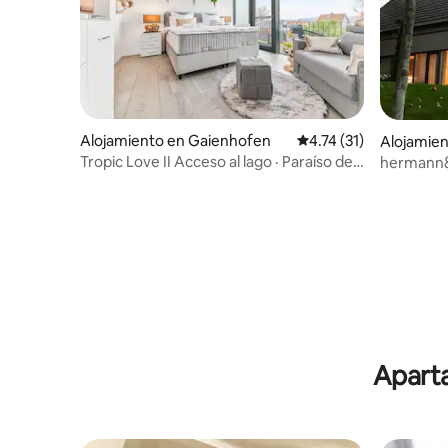
Alojamiento en Gaienhofen
Calificación promedio:
4.74 (31)
Alojamie
Tropic Love II Acceso al lago · Paraíso de
hermann&
playa · Masaje
vistas al l
Aparta