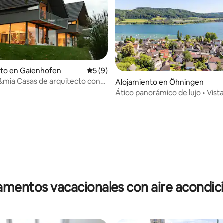
 4.74 de 5, 31 reseñas
nto en Gaienhofen
Calificación promedio: 5 de 5, 9 reseñas
5 (9)
mia Casas de arquitecto con
Alojamiento en Öhningen
ago
Ático panorámico de lujo • Vista 
Barbacoa
mentos vacacionales con aire acondi