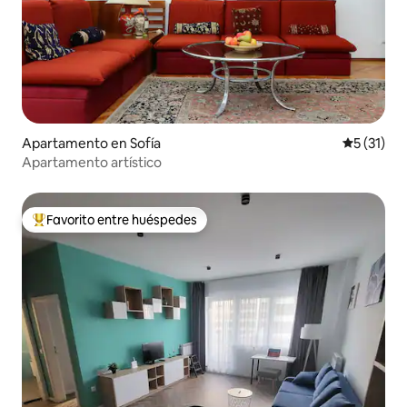
Apartamento en Sofía
Calificaci
5 (31)
Apartamento artístico
Favorito entre huéspedes
Favorito entre huéspedes preferido