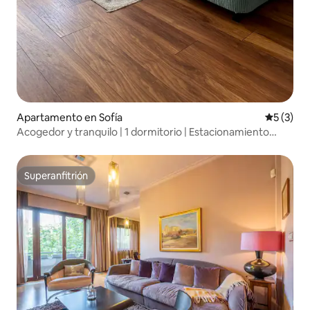
Apartamento en Sofía
Calificac
5 (3)
Acogedor y tranquilo | 1 dormitorio | Estacionamiento
gratuito
Superanfitrión
Superanfitrión