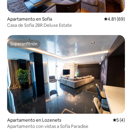
Apartamento en Sofía
Calificación 
4.81 (69)
Casa de Sofía 2BR Deluxe Estate
Superanfitrión
Superanfitrión
Apartamento en Lozenets
Calificac
5 (4)
Apartamento con vistas a Sofía Paradise