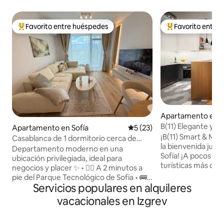
Favorito entre huéspedes
Favorito entre
Favorito entre huéspedes preferido
Favorito entre hu
Apartamento en S
B(11) Elegante y 
Apartamento en Sofía
Calificación promedio: 5 de 
5 (23)
¡Aparcamiento gra
¡B(11) Smart & Mo
Casablanca de 1 dormitorio cerca de
la bienvenida just
Arena 8888 y del aeropuerto | Wifi
Departamento moderno en una
Sofía! ¡A pocos pasos de las atracciones
ubicación privilegiada, ideal para
turísticas más con
negocios y placer ✨ • 🚶‍♂️ A 2 minutos a
lugares para visit
pie del Parque Tecnológico de Sofía • 🚌
implementamos p
Servicios populares en alquileres
A 2 minutos a pie de la parada de
detalle de esta su
autobús con más de 10 líneas de autobús
vacacionales en Izgrev
naturalmente lumi
y autobús nocturno • 🏢 A 5 minutos a
puedas sentirte a
pie de Walltopia • 🎤 A 10 minutos a pie
Relájate y disfru