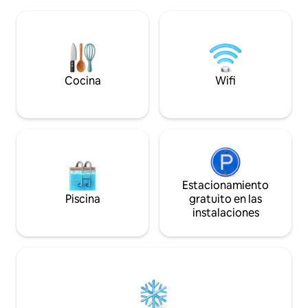
de Arena 8888 Sofia • 🛍️ 12 minutos a pie
cama, servicios de 
de The Mall • ✈️ A 10 minutos en auto del
selección de café y
aeropuerto de Sofía • 🛒
aparcamiento sub
Supermercados, restaurantes y
a tu disposición ex
cafeterías a solo unos pasos Disfrute de
check-out autónom
una estadía cómoda con excelentes
una estancia sin c
conexiones de transporte y fácil acceso
Cocina
Wifi
a los centros de negocios, compras y
entretenimiento de Sofía. 🌟
Estacionamiento
Piscina
gratuito en las
instalaciones