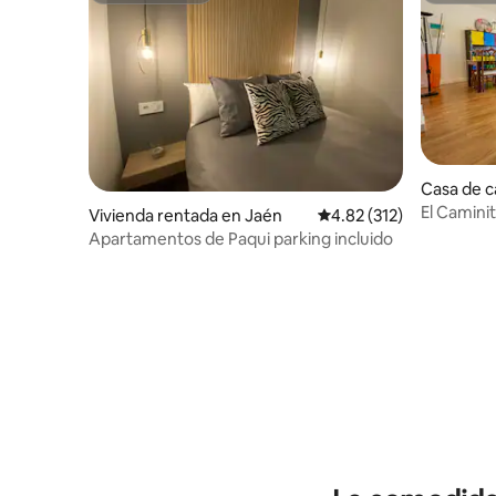
Casa de 
mpo
El Caminit
Vivienda rentada en Jaén
Calificación promedio: 
4.82 (312)
Friendly
Apartamentos de Paqui parking incluido