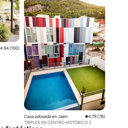
alificación promedio: 4.94 de 5, 100 reseñas
4.94 (100)
Casa adosada en Jaén
Calificación promedio:
4.79 (78)
TRIPLEX EN CENTRO HISTÓRICO 2