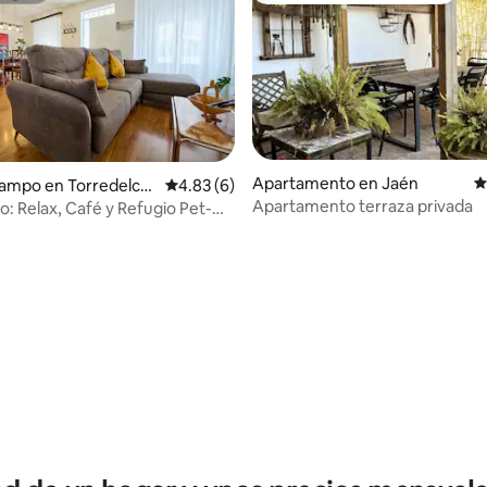
Apartamento en Jaén
C
campo en Torredelca
Calificación promedio: 4.83 de 5, 6 reseñas
4.83 (6)
Apartamento terraza privada
o: Relax, Café y Refugio Pet-
4.82 de 5, 312 reseñas