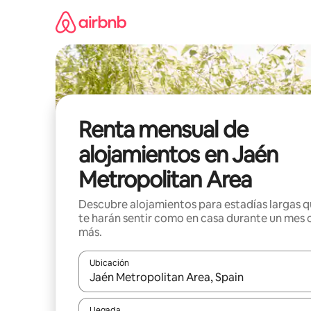
Omite
el
contenido
Renta mensual de
alojamientos en Jaén
Metropolitan Area
Descubre alojamientos para estadías largas 
te harán sentir como en casa durante un mes 
más.
Ubicación
Cuando los resultados estén disponibles, navega co
Llegada