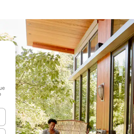
que
o
n las teclas de flecha hacia arriba y hacia abajo o explora con el tact