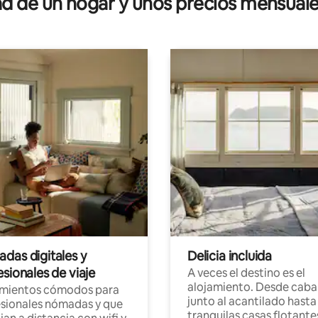
 de un hogar y unos precios mensuale
das digitales y
Delicia incluida
sionales de viaje
A veces el destino es el
alojamiento. Desde caba
amientos cómodos para
junto al acantilado hasta
sionales nómadas y que
tranquilas casas flotante