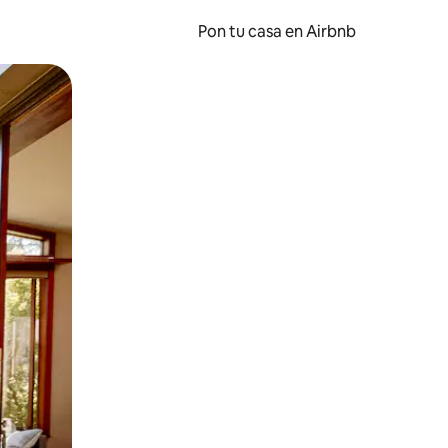
Pon tu casa en Airbnb
o o desliza el dedo.