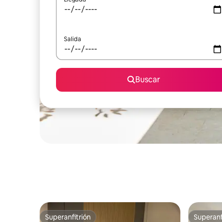
Salida
Buscar
Superanfitrión
Superanf
Superanfitrión
Superanf