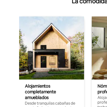
La comodidad
Alojamientos
Nóma
completamente
profe
amueblados
Aloj
profe
Desde tranquilas cabañas de