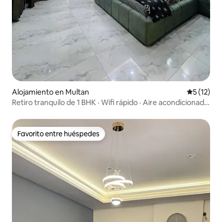
Alojamiento en Multan
Calificaci
5 (12)
Retiro tranquilo de 1 BHK · Wifi rápido · Aire acondicionado
· Aparcamiento
Favorito entre huéspedes
Favorito entre huéspedes