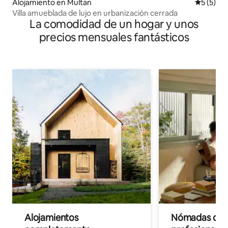
Alojamiento en Multan
Calificac
5 (5)
Villa amueblada de lujo en urbanización cerrada
La comodidad de un hogar y unos
precios mensuales fantásticos
Alojamientos
Nómadas digit