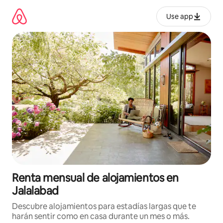
Omite
el
Use app
contenido
Renta mensual de alojamientos en
Jalalabad
Descubre alojamientos para estadías largas que te
harán sentir como en casa durante un mes o más.