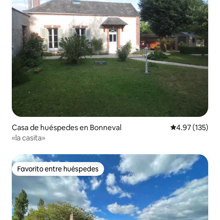
Casa de huéspedes en Bonneval
Calificación p
4.97 (135)
«la casita»
Favorito entre huéspedes
Favorito entre huéspedes