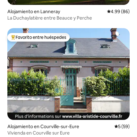
Alojamiento en Lanneray
Calificación p
4.99 (86)
La Duchaylatière entre Beauce y Perche
Favorito entre huéspedes
Favorito entre huéspedes preferido
Alojamiento en Courville-sur-Eure
Calificaci
5 (59)
Vivienda en Courville sur Eure