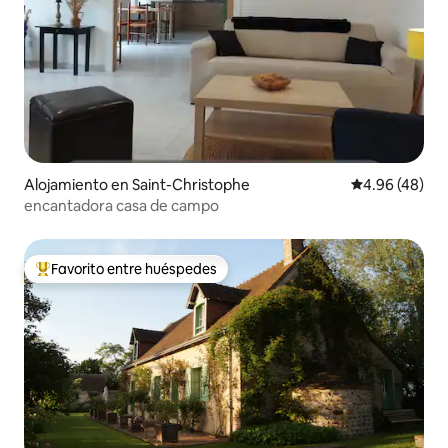
Alojamiento en Saint-Christophe
Calificación p
4.96 (48)
encantadora casa de campo
Favorito entre huéspedes
Favorito entre huéspedes preferido