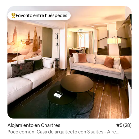
Favorito entre huéspedes
Favorito entre huéspedes preferido
Alojamiento en Chartres
Calificaci
5 (28)
Poco común: Casa de arquitecto con 3 suites - Aire
acondicionado