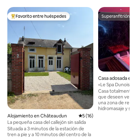
Favorito entre huéspedes
Superanfitrión
Favorito entre huéspedes preferido
Superanfitrión
Casa adosada en 
un
«Le Spa Dunois» Ca
privados
Casa totalmente p
que deseen venir a
una zona de relax
hidromasaje y saun
en este alojamient
Alojamiento en Châteaudun
Calificación promedio: 5 de 
5 (16)
dos pasos del cent
La pequeña casa del callejón sin salida
Châteaudun. Cama tamaño king,
Situada a 3 minutos de la estación de
sábanas, toallas, a
tren a pie y a 10 minutos del centro de la