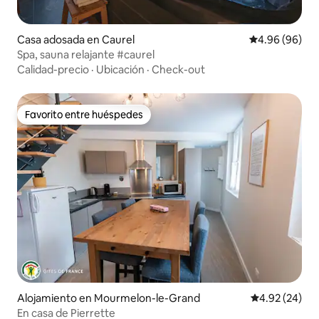
Casa adosada en Caurel
Calificación p
4.96 (96)
Spa, sauna relajante #caurel
Calidad-precio
·
Ubicación
·
Check-out
Favorito entre huéspedes
Favorito entre huéspedes
Alojamiento en Mourmelon-le-Grand
Calificación p
4.92 (24)
En casa de Pierrette