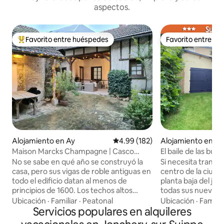
aspectos.
Favorito entre huéspedes
Favorito entre h
Favorito entre huéspedes preferido
Favorito entre h
Alojamiento en Ay
Calificación promedio: 4.99 de 5
4.99 (182)
Alojamiento en T
Maison Marcks Champagne | Casco
El baile de las burb
antiguo de Ay
No se sabe en qué año se construyó la
Si necesita tranqui
casa, pero sus vigas de roble antiguas en
centro de la ciudad
todo el edificio datan al menos de
planta baja del jar
principios de 1600. Los techos altos
todas sus nuevas i
ofrecen un espacio amplio y ventilado,
está hiperlimpia Disfrutará del jardín
Ubicación
·
Familiar
·
Peatonal
Ubicación
·
Familia
pero muy acogedor en tres plantas. El
Servicios populares en alquileres
cerrado y de su ma
patio tiene una zona de
accesible todo el a