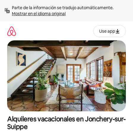
Omite
Parte de la información se tradujo automáticamente. 
el
Mostrar en el idioma original
contenido
Use app
Alquileres vacacionales en Jonchery-sur-
Suippe