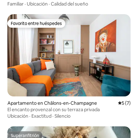
Familiar
·
Ubicación
·
Calidad del sueño
Favorito entre huéspedes
Favorito entre huéspedes
Apartamento en Châlons-en-Champagne
Calificac
5 (7)
El encanto provenzal con su terraza privada
Ubicación
·
Exactitud
·
Silencio
Superanfitrión