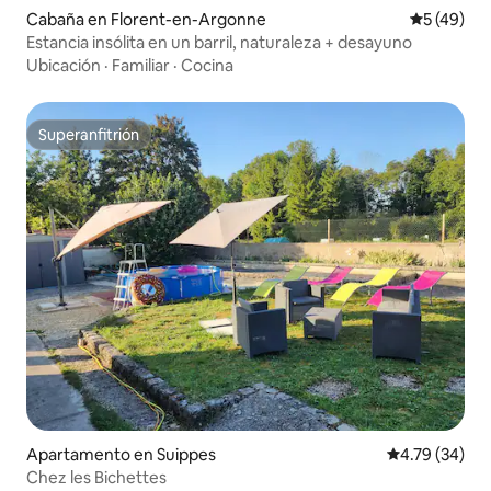
Cabaña en Florent-en-Argonne
Calificaci
5 (49)
Estancia insólita en un barril, naturaleza + desayuno
Ubicación
·
Familiar
·
Cocina
Superanfitrión
Superanfitrión
Apartamento en Suippes
Calificación 
4.79 (34)
Chez les Bichettes