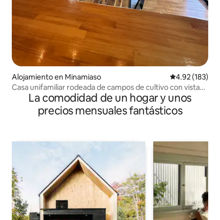
Alojamiento en Minamiaso
Calificación p
4.92 (183)
Casa unifamiliar rodeada de campos de cultivo con vistas
La comodidad de un hogar y unos
espectaculares. Ofrece vistas panorámicas de los cinco
picos del Aso y de la cordillera circundante, y se encuentra
precios mensuales fantásticos
muy cerca de la estación de servicio. ¡Descuento por
estancias consecutivas!