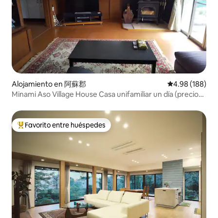
Alojamiento en 阿蘇郡
Calificación pr
4.98 (188)
Minami Aso Village House Casa unifamiliar un día (precio
básico de alojamiento para un máximo de 3 personas)
Favorito entre huéspedes
Favorito entre huéspedes preferido