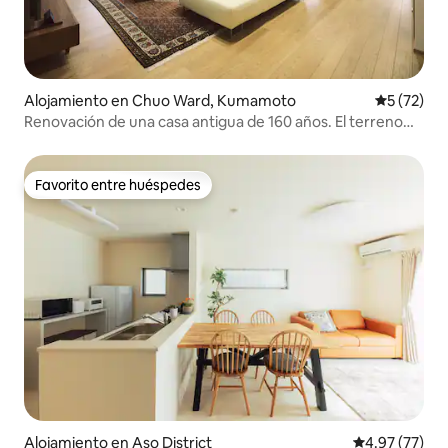
Alojamiento en Chuo Ward, Kumamoto
Calificaci
5 (72)
Renovación de una casa antigua de 160 años. El terreno
tiene 2300 m² y el edificio 170 m².
Favorito entre huéspedes
Favorito entre huéspedes
Alojamiento en Aso District
Calificación 
4.97 (77)