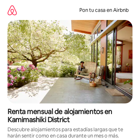
Omite
el
Pon tu casa en Airbnb
contenido
Renta mensual de alojamientos en
Kamimashiki District
Descubre alojamientos para estadías largas que te
harán sentir como en casa durante un mes o más.