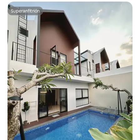
Superanfitrión
Superanfitrión