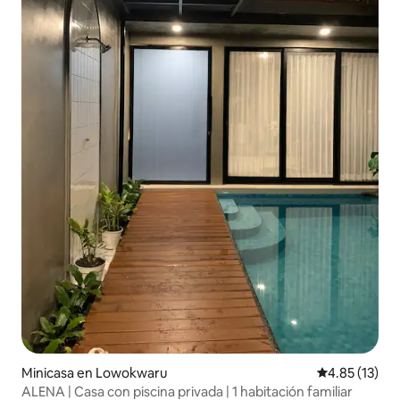
Minicasa en Lowokwaru
Calificación 
4.85 (13)
ALENA | Casa con piscina privada | 1 habitación familiar