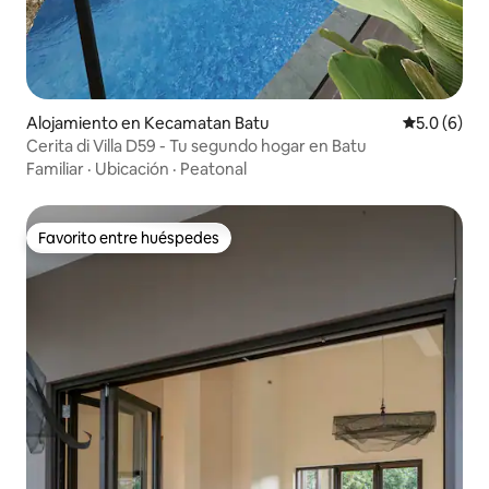
Alojamiento en Kecamatan Batu
Calificació
5.0 (6)
Cerita di Villa D59 - Tu segundo hogar en Batu
Familiar
·
Ubicación
·
Peatonal
Favorito entre huéspedes
Favorito entre huéspedes