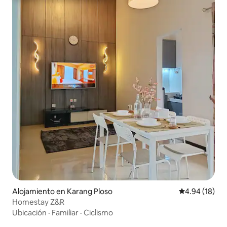
Alojamiento en Karang Ploso
Calificación 
4.94 (18)
Homestay Z&R
Ubicación
·
Familiar
·
Ciclismo