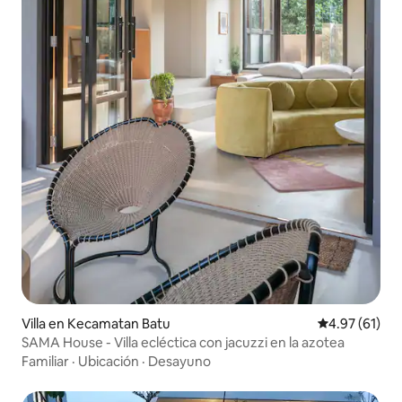
Villa en Kecamatan Batu
Calificación 
4.97 (61)
SAMA House - Villa ecléctica con jacuzzi en la azotea
Familiar
·
Ubicación
·
Desayuno