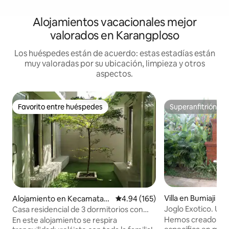
Alojamientos vacacionales mejor
valorados en Karangploso
Los huéspedes están de acuerdo: estas estadías están
muy valoradas por su ubicación, limpieza y otros
aspectos.
Favorito entre huéspedes
Superanfitrión
Favorito entre huéspedes
Superanfitrión
Villa en Bumiaji
Alojamiento en Kecamatan
Calificación promedio: 4.94 de 5
4.94 (165)
Dau
Joglo Exotico. Un 
Casa residencial de 3 dormitorios con
maravilloso.
patio trasero en Austinville.
Hemos creado este
En este alojamiento se respira