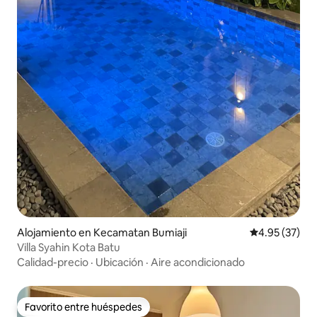
Alojamiento en Kecamatan Bumiaji
Calificación 
4.95 (37)
Villa Syahin Kota Batu
Calidad-precio
·
Ubicación
·
Aire acondicionado
Favorito entre huéspedes
Favorito entre huéspedes