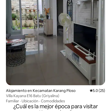
Alojamiento en Kecamatan Karang Ploso
Calificación
5.0 (25)
Villa Kayana E16 Batu (Griyalina)
Familiar
·
Ubicación
·
Comodidades
¿Cuál es la mejor época para visitar