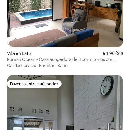
Villa en Batu
Calificación p
4.96 (23)
Rumah Ocean - Casa acogedora de 3 dormitorios con
piscina
Calidad-precio
·
Familiar
·
Baño
Favorito entre huéspedes
Favorito entre huéspedes