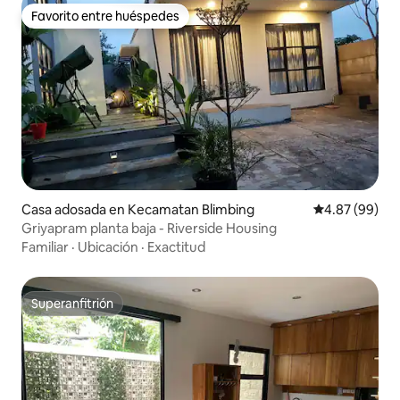
Favorito entre huéspedes
Favorito entre huéspedes
Casa adosada en Kecamatan Blimbing
Calificación p
4.87 (99)
Griyapram planta baja - Riverside Housing
Familiar
·
Ubicación
·
Exactitud
Superanfitrión
Superanfitrión