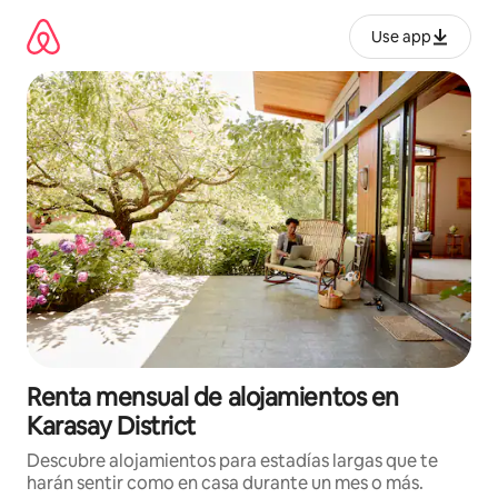
Omite
el
Use app
contenido
Renta mensual de alojamientos en
Karasay District
Descubre alojamientos para estadías largas que te
harán sentir como en casa durante un mes o más.