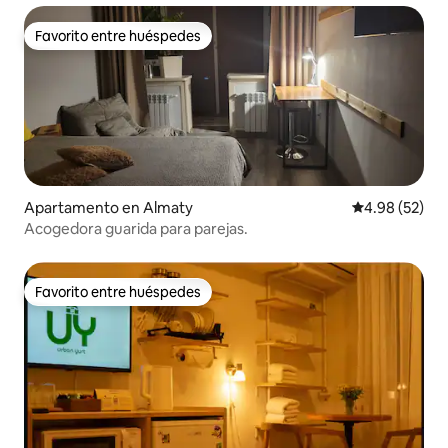
Favorito entre huéspedes
Favorito entre huéspedes
Apartamento en Almaty
Calificación p
4.98 (52)
Acogedora guarida para parejas.
Favorito entre huéspedes
Favorito entre huéspedes