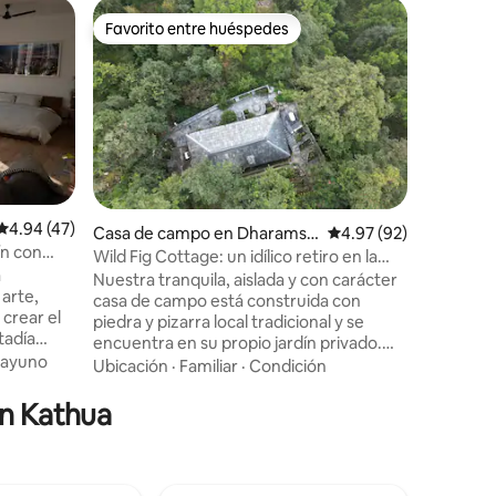
Casa de
Favorito entre huéspedes
Favorit
Favorito entre huéspedes
Favorit
ala
Estancia 
Casa rura
Ubicado e
Dharamsh
una casa 
granja or
un refugi
Familiar
·
amigos. C
pero esc
es un ref
Calificación promedio: 4.94 de 5, 47 reseñas
4.94 (47)
Casa de campo en Dharamsh
Calificación promedio:
4.97 (92)
pájaros r
ín con
ala
te rodea
Wild Fig Cottage: un idílico retiro en la
a
interiore
ladera
Nuestra tranquila, aislada y con carácter
arte,
libre y un
casa de campo está construida con
 crear el
meditar, 
piedra y pizarra local tradicional y se
tadía
relajarse
encuentra en su propio jardín privado.
a de The
naturalez
ayuno
Situada en el tranquilo pero popular
Ubicación
·
Familiar
·
Condición
illage,
pueblo de Jogibara, ofrece una
as las
privacidad inigualable, vistas
en Kathua
no
impresionantes, comodidad y
n un gran
conveniencia. La casa tiene un gran
disfrutar
dormitorio doble adecuado para una
pareja que busca una escapada