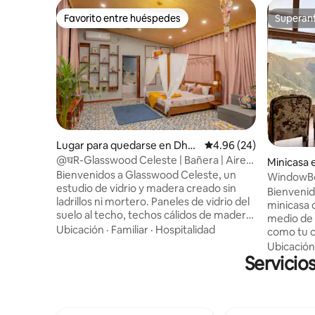
Favorito entre huéspedes
Superanf
Favorito entre huéspedes
Superanf
Lugar para quedarse en Dhar
Calificación promedio:
4.96 (24)
amsala
@घR-Glasswood Celeste | Bañera | Aire
Minicasa 
acondicionado doble | TV de 55”
Bienvenidos a Glasswood Celeste, un
WindowBo
estudio de vidrio y madera creado sin
Bienvenid
ladrillos ni mortero. Paneles de vidrio del
minicasa 
suelo al techo, techos cálidos de madera
medio de 
y cortinas opacas crean un espacio que
Ubicación
·
Familiar
·
Hospitalidad
como tu 
se siente abierto durante el día y
Sumérgete
Ubicación
acogedor por la noche. Ubicado en el
Servicio
cristal, 
corazón de la ciudad y con acceso a
impresion
través de una escalera de caracol, este
circundan
refugio de diseño cuenta con una cama
quemador
con dosel tamaño king, iluminación
equipada,