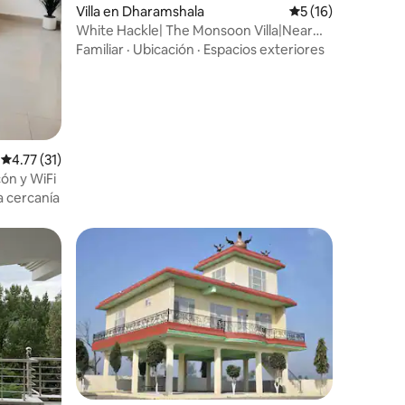
Villa en Dharamshala
Calificación prome
5 (16)
White Hackle| The Monsoon Villa|Near
McLeodganj
Familiar
·
Ubicación
·
Espacios exteriores
Calificación promedio: 4.77 de 5, 31 reseñas
4.77 (31)
ón y WiFi
a cercanía