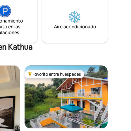
o
romántica, un ambiente tranquilo para
 una
trabajar desde casa o simplemente una
ce a todos
escapada a la naturaleza, pero con todas
cortesía
ionamiento
las comodidades y servicios modernos
de la vida urbana.
ito en las
Aire acondicionado
alaciones
 en Kathua
Favorito entre huéspedes
Favorito entre huéspedes preferido