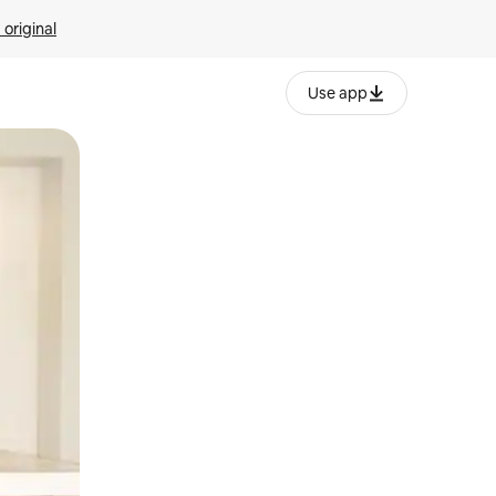
 original
Use app
o o desliza el dedo.