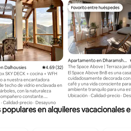
itrión
Favorito entre huéspedes
itrión
Favorito entre huéspedes
 4.96 de 5, 24 reseñas
Apartamento en Dharamshal
a
The Space Above | Terraza jard
en Dalhousies
Calificación promedio: 4.69 de 5, 32 reseñas
4.69 (32)
espacio de trabajo
El Space Above BnB es una cas
x SKY DECK + cocina + WFH
cuidadosamente decorada con 
o a nuestra encantadora
café y una vida consciente para
de techo de vidrio enclavada en
ambiente tranquilo para una es
árboles, con la naturaleza
relajante. Ubicada justo encim
Ubicación
·
Calidad-precio
·
Des
compañero constante.
Other Space Cafe en Jogiwara V
 en una estancia única de
·
Calidad-precio
·
Desayuno
esta casa está equipada con tod
s populares en alquileres vacacionales 
proporcionando un panorama
comodidades modernas que u
ante de las colinas
necesita. Los huéspedes tiene
tes. Equipado con un acogedor
jardín con terraza abierta para 
 de madera, una cocina bien
de las vistas de la cordillera de
 un comedor encantador, este