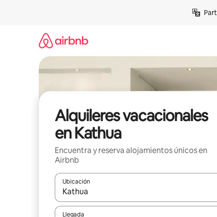
Omite
Part
el
contenido
Alquileres vacacionales
en Kathua
Encuentra y reserva alojamientos únicos en
Airbnb
Ubicación
Cuando los resultados estén disponibles, navega co
Llegada