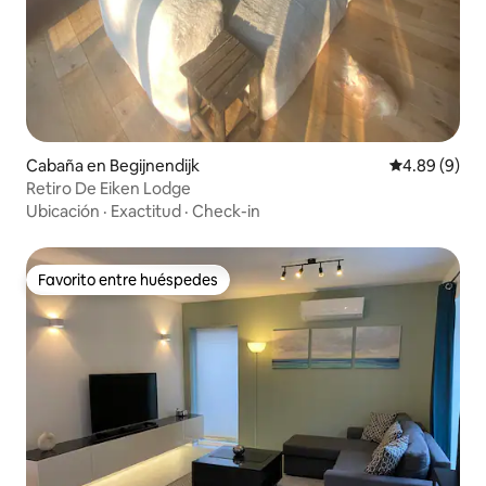
Cabaña en Begijnendijk
Calificación 
4.89 (9)
Retiro De Eiken Lodge
Ubicación
·
Exactitud
·
Check-in
Favorito entre huéspedes
Favorito entre huéspedes