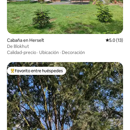
Cabaña en Herselt
Calificación
5.0 (13)
De Blokhut
Calidad-precio
·
Ubicación
·
Decoración
Favorito entre huéspedes
Favorito entre huéspedes preferido