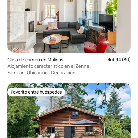
Casa de campo en Malinas
Calificación p
4.94 (80)
Alojamiento característico en el Zenne
Familiar
·
Ubicación
·
Decoración
Favorito entre huéspedes
Favorito entre huéspedes