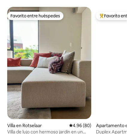
Favorito entre huéspedes
Favorito entre
Favorito entre huéspedes
Favorito entre hu
Villa en Rotselaar
Calificación promedio: 4.96 de 
4.96 (80)
Apartamento en 
Villa de lujo con hermoso jardín en un
Duplex Apartment 