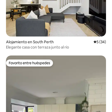
Alojamiento en South Perth
Calificaci
5 (34)
Elegante casa con terraza junto al río
Favorito entre huéspedes
Favorito entre huéspedes