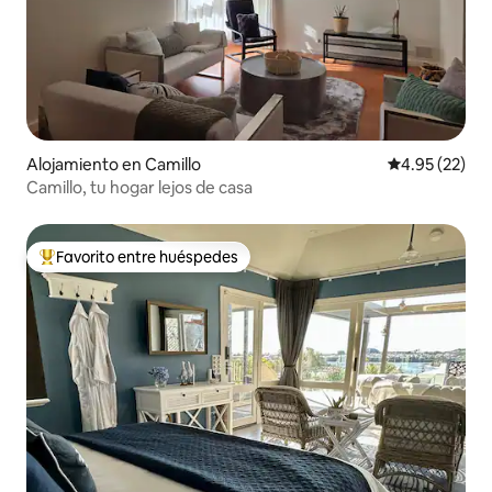
Alojamiento en Camillo
Calificación 
4.95 (22)
Camillo, tu hogar lejos de casa
Favorito entre huéspedes
Favorito entre huéspedes preferido