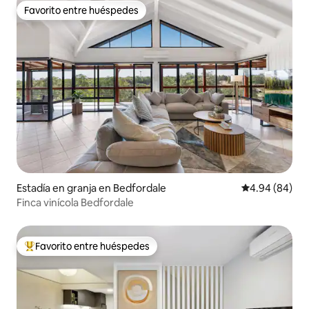
Favorito entre huéspedes
Favorito entre huéspedes
Estadía en granja en Bedfordale
Calificación p
4.94 (84)
Finca vinícola Bedfordale
Favorito entre huéspedes
Favorito entre huéspedes preferido