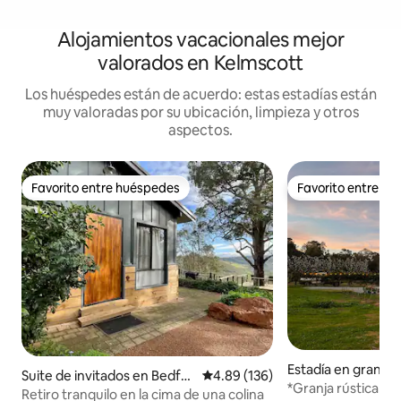
Alojamientos vacacionales mejor
valorados en Kelmscott
Los huéspedes están de acuerdo: estas estadías están
muy valoradas por su ubicación, limpieza y otros
aspectos.
Favorito entre huéspedes
Favorito entre h
Favorito entre huéspedes
Favorito entre h
Estadía en granja
Suite de invitados en Bedfor
Calificación promedio: 4.89 de 5
4.89 (136)
*Granja rústica de 
dale
Retiro tranquilo en la cima de una colina