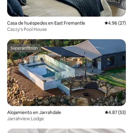
Casa de huéspedes en East Fremantle
Calificación p
4.96 (27)
Cazzy's Pool House
Superanfitrión
Superanfitrión
Alojamiento en Jarrahdale
Calificación 
4.87 (53)
Jarrahview Lodge