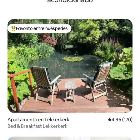
Favorito entre huéspedes
Favorito entre huéspedes preferido
Apartamento en Lekkerkerk
Calificación pr
4.96 (170)
Bed & Breakfast Lekkerkerk