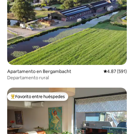
Apartamento en Bergambacht
Calificación p
4.87 (591)
Departamento rural
Favorito entre huéspedes
Favorito entre huéspedes preferido