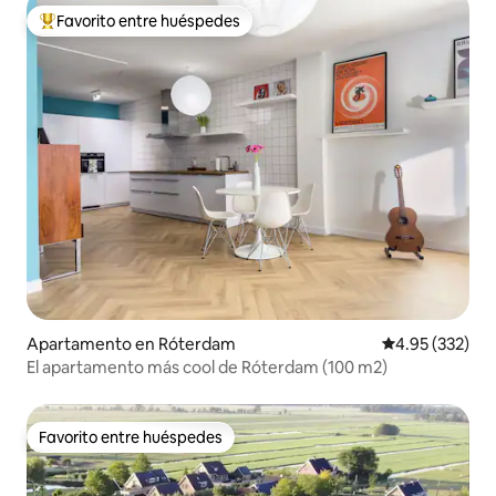
Favorito entre huéspedes
Favorito entre huéspedes preferido
Apartamento en Róterdam
Calificación pr
4.95 (332)
El apartamento más cool de Róterdam (100 m2)
Favorito entre huéspedes
Favorito entre huéspedes