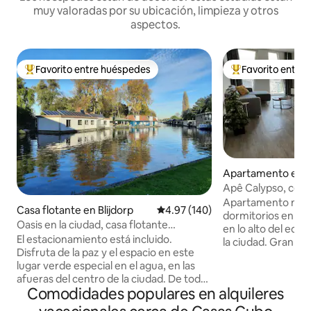
muy valoradas por su ubicación, limpieza y otros
aspectos.
Favorito entre huéspedes
Favorito entre
Favorito entre huéspedes preferido
Favorito entre hu
Apartamento en 
Apê Calypso, cen
Apartamento mode
Casa flotante en Blijdorp
Calificación promedio: 4.97 de 5
4.97 (140)
dormitorios en el
Oasis en la ciudad, casa flotante
en lo alto del edifi
espaciosa, incluye estacionamiento
El estacionamiento está incluido.
la ciudad. Gran ba
Disfruta de la paz y el espacio en este
con mucha privaci
lugar verde especial en el agua, en las
privado dentro del
afueras del centro de la ciudad. De todas
distancia a pie de 
Comodidades populares en alquileres
las comodidades: aire acondicionado,
Familias con niños:
conexión Wi-Fi gratuita. Una máquina
años a mitad de p