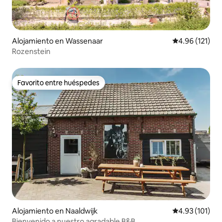
Alojamiento en Wassenaar
Calificación p
4.96 (121)
Rozenstein
Favorito entre huéspedes
Favorito entre huéspedes
Alojamiento en Naaldwijk
Calificación p
4.93 (101)
Bienvenido a nuestro agradable B&B.