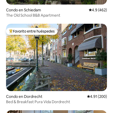
Condo en Schiedam
Calificación 
4.9 (462)
The Old School B&B Apartment
Favorito entre huéspedes
Favorito entre huéspedes preferido
Condo en Dordrecht
Calificación pr
4.91 (200)
Bed & Breakfast Pura Vida Dordrecht