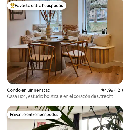
Favorito entre huéspedes
Favorito entre huéspedes preferido
Condo en Binnenstad
Calificación p
4.99 (121)
Casa Hori, estudio boutique en el corazón de Utrecht
Favorito entre huéspedes
Favorito entre huéspedes