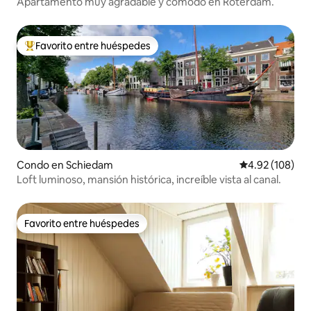
Apartamento muy agradable y cómodo en Róterdam.
Favorito entre huéspedes
Favorito entre huéspedes preferido
Condo en Schiedam
Calificación pr
4.92 (108)
Loft luminoso, mansión histórica, increíble vista al canal.
Favorito entre huéspedes
Favorito entre huéspedes