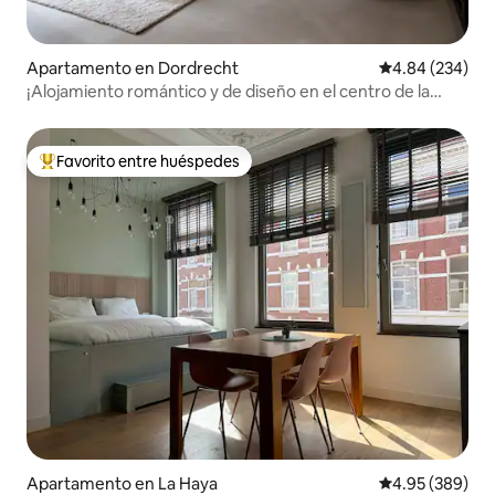
Apartamento en Dordrecht
Calificación pr
4.84 (234)
¡Alojamiento romántico y de diseño en el centro de la
ciudad!
Favorito entre huéspedes
Favorito entre huéspedes preferido
Apartamento en La Haya
Calificación pr
4.95 (389)