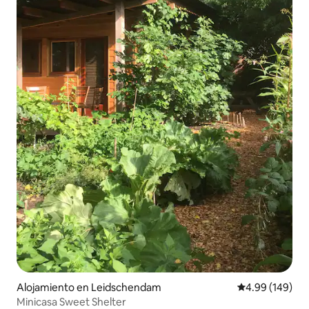
Alojamiento en Leidschendam
Calificación pr
4.99 (149)
Minicasa Sweet Shelter