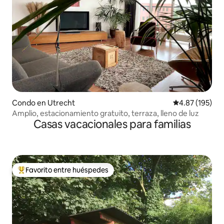
Condo en Utrecht
Calificación p
4.87 (195)
Amplio, estacionamiento gratuito, terraza, lleno de luz
Casas vacacionales para familias
Favorito entre huéspedes
Favorito entre huéspedes preferido