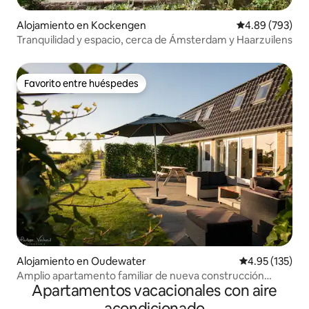
Alojamiento en Kockengen
Calificación pr
4.89 (793)
Tranquilidad y espacio, cerca de Ámsterdam y Haarzuilens
Favorito entre huéspedes
Favorito entre huéspedes
Alojamiento en Oudewater
Calificación p
4.95 (135)
Amplio apartamento familiar de nueva construcción
Apartamentos vacacionales con aire
cerca de Utrecht
acondicionado