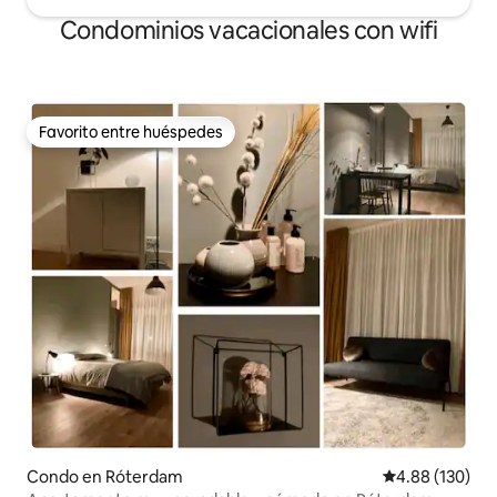
Condominios vacacionales con wifi
Favorito entre huéspedes
Favorito entre huéspedes
Condo en Róterdam
Calificación pr
4.88 (130)