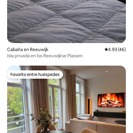
Cabaña en Reeuwijk
Calificación 
4.93 (46)
Isla privada en los Reeuwijkse Plassen
Favorito entre huéspedes
Favorito entre huéspedes