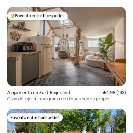
Favorito entre huéspedes
Favorito entre huéspedes preferido
Alojamiento en Zuid-Beijerland
Calificación p
4.98 (133)
Casa de lujo en una granja de diques con su propio
jacuzzi/sauna
Favorito entre huéspedes
Favorito entre huéspedes