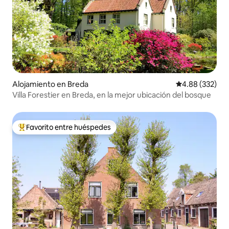
Alojamiento en Breda
Calificación pr
4.88 (332)
Villa Forestier en Breda, en la mejor ubicación del bosque
Favorito entre huéspedes
Favorito entre huéspedes preferido