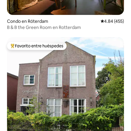
Condo en Róterdam
Calificación pr
4.84 (455)
B & B the Green Room en Rotterdam
Favorito entre huéspedes
Favorito entre huéspedes preferido