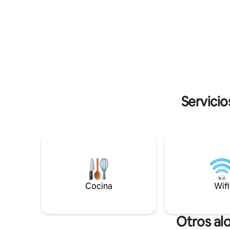
hidromasaje. Techo de pantalla y chalet
parrilla a
alrededor de la zona de barbacoa y
pueblo co
jacuzzi y gran terraza de madera
Ystad, a 
alrededor. Ambiente de bosque idílico en
en auto o 
medio de Skåne, cerca de Ringsjön, con
Parada de
posibilidades ilimitadas para pescar,
con buen
hacer senderismo, aire fresco, natación,
excursión y relajación.
Servicio
Cocina
Wifi
Otros al