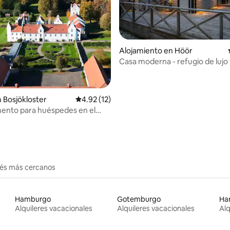
Alojamiento en Höör
Casa moderna - refugio de lujo
: 4.9 de 5, 99 reseñas
tranquilidad, cerca de Ringsjön
n Bosjökloster
Calificación promedio: 4.92 de 5, 12 reseñas
4.92 (12)
ento para huéspedes en el
erés más cercanos
Hamburgo
Gotemburgo
Ha
Alquileres vacacionales
Alquileres vacacionales
Alq