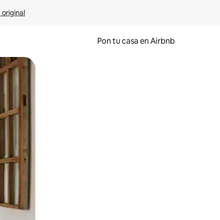
 original
Pon tu casa en Airbnb
o o desliza el dedo.