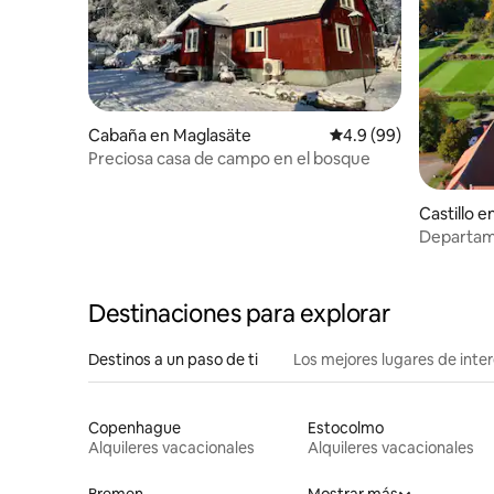
Cabaña en Maglasäte
Calificación promedio
4.9 (99)
Preciosa casa de campo en el bosque
Castillo e
Departam
castillo
Destinaciones para explorar
Destinos a un paso de ti
Los mejores lugares de int
Copenhague
Estocolmo
Alquileres vacacionales
Alquileres vacacionales
Bremen
Mostrar más