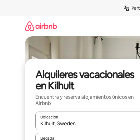
Omite
Part
el
contenido
Alquileres vacacionales
en Kilhult
Encuentra y reserva alojamientos únicos en
Airbnb
Ubicación
Cuando los resultados estén disponibles, navega co
Llegada