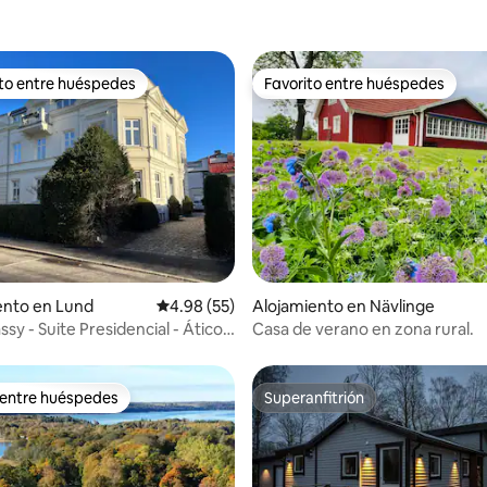
ito entre huéspedes
Favorito entre huéspedes
 entre huéspedes preferido
Favorito entre huéspedes
 4.92 de 5, 37 reseñas
nto en Lund
Calificación promedio: 4.98 de 5, 55 reseñas
4.98 (55)
Alojamiento en Nävlinge
sy - Suite Presidencial - Ático
Casa de verano en zona rural.
 entre huéspedes
Superanfitrión
 entre huéspedes
Superanfitrión