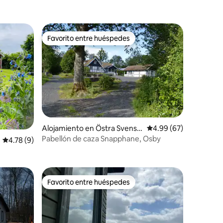
Favorito entre huéspedes
Favorito entre huéspedes
Alojamiento en Östra Svenst
Calificación promedio:
4.99 (67)
orp
Pabellón de caza Snapphane, Osby
Calificación promedio: 4.78 de 5, 9 reseñas
4.78 (9)
Favorito entre huéspedes
Favorito entre huéspedes