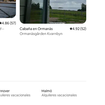
Calificación promedio: 4.86 de 5, 57 reseñas
4.86 (57)
 y
Cabaña en Ormanäs
Calificación promedio:
4.92 (52)
Ormanäsgården Kvarnbyn
nnover
Malmö
uileres vacacionales
Alquileres vacacionales