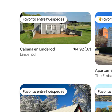
Favorito entre huéspedes
Favor
Favorito entre huéspedes
Favorito
Cabaña en Linderöd
Calificación promedio:
4.92 (37)
Linderöd
Apartame
The Embas
de lujo
Favorito entre huéspedes
Favorito
Favorito entre huéspedes
Favorito