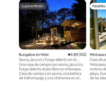
Superanfitrión
Favorito
Superanfitrión
Favorito
Bungalow en Höör
Calificación promedio: 
4.89 (312)
Minicasa 
Sauna, jacuzzi y fuego abierto en el
Casa de p
bosque
al mar
Una casa de campo con sauna, jacuzzi y
Vista pano
fuego abierto al aire libre en el bosque.
metros de
Casa de campo con sauna, una bañera
playa. Du
de hidromasaje y una chimenea en el
de las olas. Dos camas en las qu
exterior. Moderna propiedad
acuestas e
recientemente renovada de alto nivel. La
el mar. C
propiedad consta de una cabaña
quemadore
principal y una cabaña de spa más
refrigera
pequeña con zona de barbacoa
comedor, d
pavimentada asociada y bañera de
con ducha