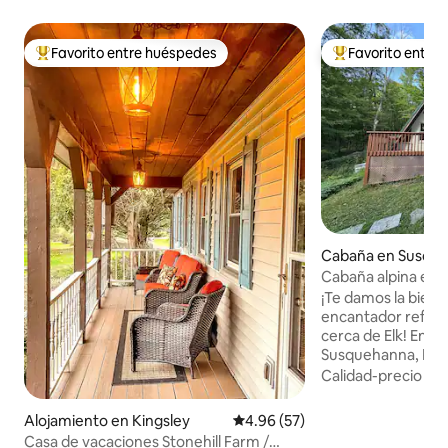
Favorito entre huéspedes
Favorito entre
Favorito entre huéspedes preferido
Favorito entre hu
Cabaña en Susqu
Cabaña alpina en Q
¡Te damos la bienv
encantador refugi
cerca de Elk! En 1
Susquehanna, Pens
acogedora cabaña
Calidad-precio
·
Ub
dormitorios, 1 bañ
patio trasero y un
Alojamiento en Kingsley
Calificación promedio: 4.96 de 
4.96 (57)
Perfecta para pare
Casa de vacaciones Stonehill Farm /