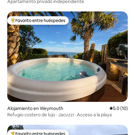
Apartamento privado independiente
Favorito entre huéspedes
Favorito entre huéspedes preferido
Alojamiento en Weymouth
Calificación
5.0 (10)
Refugio costero de lujo · Jacuzzi · Acceso a la playa
Favorito entre huéspedes