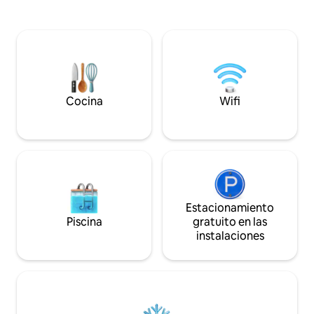
corazón del valle 
sofá cama individual. Ambas
caminantes y aman
habitaciones cuentan con su PROPIA
durante todo el añ
regadera e inodoro en suite, sábanas y
millas de distanci
toallas, cocina completa, Wi-Fi de alta
ricas del Reino Un
velocidad, televisión inteligente, terraza
en colinas y antig
exterior con JACUZZI privado, mesa y
Estamos muy orgul
sillas, estacionamiento, punto de carga
casa, por lo que 
para vehículos eléctricos y solárium. Las
Cocina
Wifi
admiten mascotas
evaluaciones de 5 estrellas no pueden
estar equivocadas, ¡hasta pronto!
Estacionamiento
Piscina
gratuito en las
instalaciones