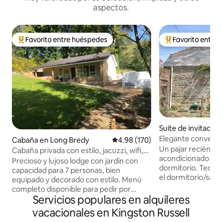
aspectos.
Favorito entre huéspedes
Favorito entre
Favorito entre huéspedes preferido
Favorito entre hu
Suite de invitados
redy
Elegante conversió
Cabaña en Long Bredy
Calificación promedio: 4.98 de 5
4.98 (170)
granja del siglo XVI
Un pajar recién co
Cabaña privada con estilo, jacuzzi, wifi,
acondicionado co
calefacción, 5*
Precioso y lujoso lodge con jardín con
dormitorio. Techo 
capacidad para 7 personas, bien
el dormitorio/sala 
equipado y decorado con estilo. Menú
en la planta baja.
completo disponible para pedir por
ducha, pequeño as
Servicios populares en alquileres
adelantado, platos principales, pasteles y
pero con wifi. Ent
muchos extras. Incluye 1 cama king, 1
vacacionales en Kingston Russell
carril del pueblo a 
litera para adultos, un sofá cama y otro