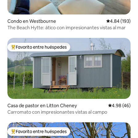
Condo en Westbourne
Calificación pr
4.84 (193)
The Beach Hytte: ático con impresionantes vistas al mar
Favorito entre huéspedes
Favorito entre huéspedes preferido
Casa de pastor en Litton Cheney
Calificación p
4.98 (46)
Carromato con impresionantes vistas al campo
Favorito entre huéspedes
Favorito entre huéspedes preferido