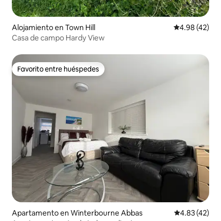
Alojamiento en Town Hill
Calificación 
4.98 (42)
Casa de campo Hardy View
Favorito entre huéspedes
Favorito entre huéspedes
Apartamento en Winterbourne Abbas
Calificación 
4.83 (42)