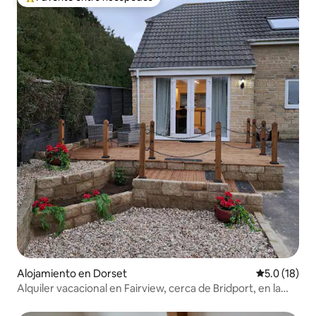
Favorito entre huéspedes preferido
Alojamiento en Dorset
Calificación
5.0 (18)
Alquiler vacacional en Fairview, cerca de Bridport, en la
costa jurásica de Dorset