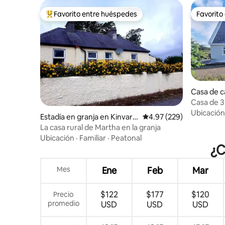
Favorito entre huéspedes
Favorito
Favorito entre huéspedes preferido
Favorito
Casa de c
Casa de 3
pie, a 3 m
Ubicación
Estadía en granja en Kinvarr
Calificación promedio: 
4.97 (229)
a
La casa rural de Martha en la granja
Ubicación
·
Familiar
·
Peatonal
¿C
Mes
Ene
Feb
Mar
$122
$177
$120
Precio
promedio
USD
USD
USD