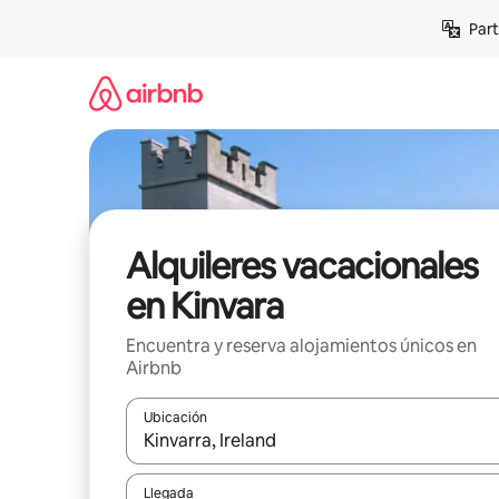
Omite
Part
el
contenido
Alquileres vacacionales
en Kinvara
Encuentra y reserva alojamientos únicos en
Airbnb
Ubicación
Cuando los resultados estén disponibles, navega co
Llegada