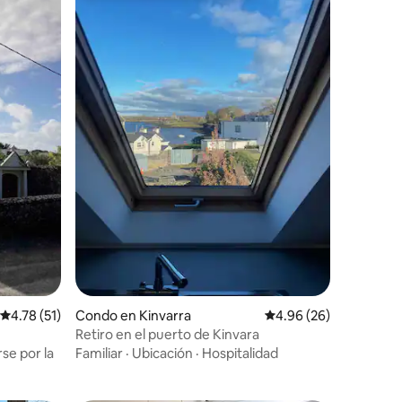
Calificación promedio: 4.78 de 5, 51 reseñas
4.78 (51)
Condo en Kinvarra
Calificación promedio:
4.96 (26)
Retiro en el puerto de Kinvara
se por la
Familiar
·
Ubicación
·
Hospitalidad