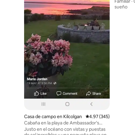
de la bah
Familiar
·
coche de 
sueño
podrás di
cultural y
apartame
ubicación 
Atlantic W
histórico
Moher, la
The Burre
Doolin y c
islas Aran
Casa de campo en Kilcolgan
Calificación promedio: 
4.97 (345)
Cabaña en la playa de Ambassador's
Beach Wild Atlantic Way
Justo en el océano con vistas y puestas
de sol increíbles y una pequeña playa en