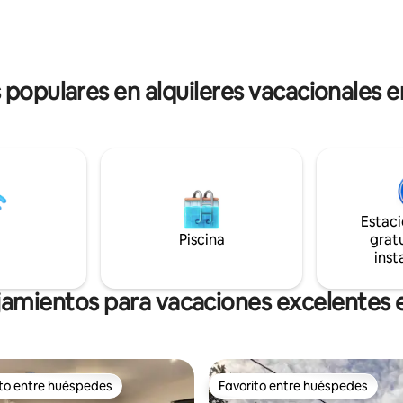
supermercado.
s populares en alquileres vacacionales e
Estac
Piscina
gratu
inst
jamientos para vacaciones excelentes 
ito entre huéspedes
Favorito entre huéspedes
 entre huéspedes preferido
Favorito entre huéspedes