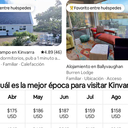
 entre huéspedes
Favorito entre huéspedes
 entre huéspedes
Favorito entre huéspedes prefe
ampo en Kinvarra
Calificación promedio: 4.89 de 5, 46 reseñas
4.89 (46)
 dormitorios, pub a 1 minuto a
inutos en coche de la playa.
·
Familiar
·
Calefacción
4.97 de 5, 229 reseñas
Alojamiento en Ballyvaughan
Burren Lodge
Familiar
·
Ubicación
·
Acceso
uál es la mejor época para visitar Kinva
Abr
May
Jun
Jul
Ago
$175
$186
$187
$159
$158
USD
USD
USD
USD
USD