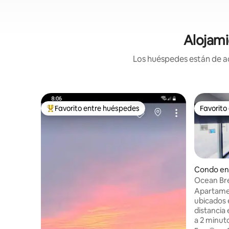
Alojami
Los huéspedes están de ac
Favorito entre huéspedes
Favorito
Favorito entre huéspedes preferido
Favorito
Condo en
Ocean Br
camas (co
Apartamen
ubicados 
distancia 
a 2 minut