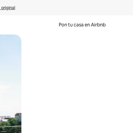
 original
Pon tu casa en Airbnb
o o desliza el dedo.