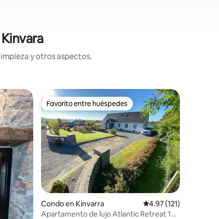
 Kinvara
limpieza y otros aspectos.
Casa de 
Favorito entre huéspedes
Favor
rido
Favorito entre huéspedes
Favorit
Impresio
cerca de
Normangr
como "un
situado e
The Burre
Lujoso y 
Familiar
·
del vibra
con fantá
40 minuto
Cerca de 
Condo en Kinvarra
Calificación promedio:
4.97 (121)
acantilad
punto de 
Apartamento de lujo Atlantic Retreat 1