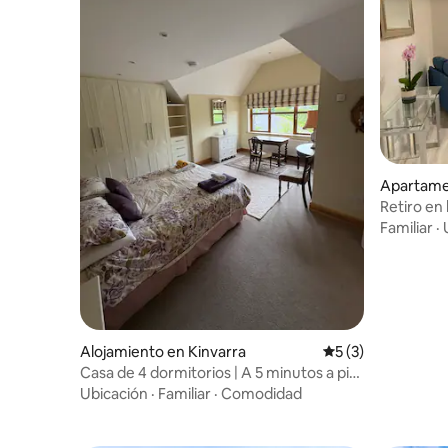
Apartame
way
Retiro en 
Familiar
·
Alojamiento en Kinvarra
Calificación prome
5 (3)
Casa de 4 dormitorios | A 5 minutos a pie
de Kinvara
Ubicación
·
Familiar
·
Comodidad