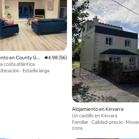
nto en County Gal
Calificación promedio: 4.98 de 5, 56 reseñas
4.98 (56)
la costa atlántica
Ubicación
·
Estadía larga
dio: 5 de 5, 3 reseñas
Alojamiento en Kinvarra
Un castillo en Kinvara
Familiar
·
Calidad-precio
·
Mover
zona