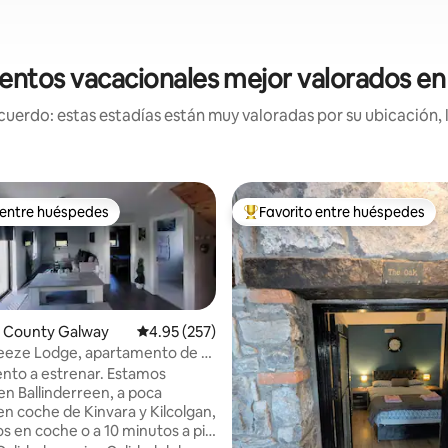
entos vacacionales mejor valorados en
uerdo: estas estadías están muy valoradas por su ubicación, 
 entre huéspedes
Favorito entre huéspedes
 entre huéspedes
Favorito entre huéspedes prefe
 County Galway
Calificación promedio: 4.95 de 5, 257 reseñas
4.95 (257)
eeze Lodge, apartamento de 4
nstrucción nueva de 2024)
to a estrenar. Estamos
en Ballinderreen, a poca
en coche de Kinvara y Kilcolgan,
os en coche o a 10 minutos a pie