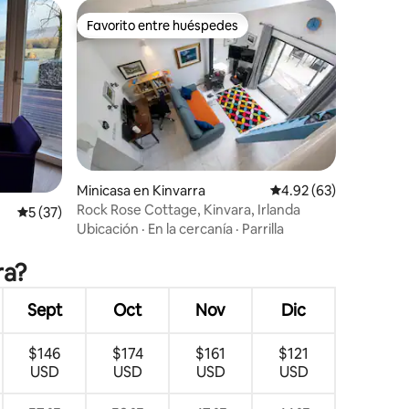
Favorito entre huéspedes
rido
Favorito entre huéspedes
Minicasa en Kinvarra
Calificación promedio:
4.92 (63)
Rock Rose Cottage, Kinvara, Irlanda
Calificación promedio: 5 de 5, 37 reseñas
5 (37)
Ubicación
·
En la cercanía
·
Parrilla
ra?
Sept
Oct
Nov
Dic
$146
$174
$161
$121
USD
USD
USD
USD