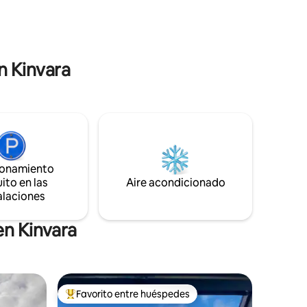
n Kinvara
ionamiento
ito en las
Aire acondicionado
alaciones
en Kinvara
Favorito entre huéspedes
Favorito entre huéspedes preferido