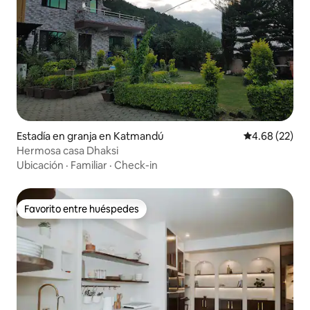
Estadía en granja en Katmandú
Calificación p
4.68 (22)
Hermosa casa Dhaksi
Ubicación
·
Familiar
·
Check-in
Favorito entre huéspedes
Favorito entre huéspedes