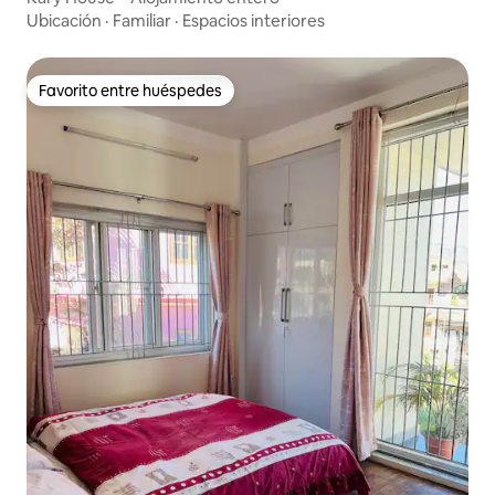
Ubicación
·
Familiar
·
Espacios interiores
Favorito entre huéspedes
Favorito entre huéspedes