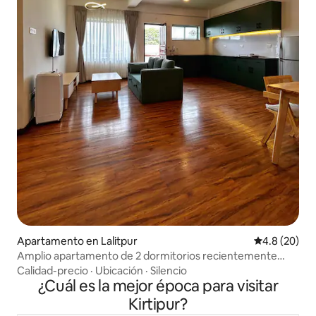
Apartamento en Lalitpur
Calificación
4.8 (20)
Amplio apartamento de 2 dormitorios recientemente
amueblado en Sanepa, Katmandú
Calidad-precio
·
Ubicación
·
Silencio
¿Cuál es la mejor época para visitar
Kirtipur?