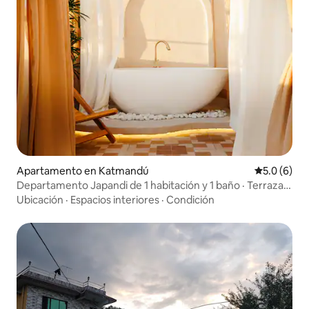
Apartamento en Katmandú
Calificació
5.0 (6)
Departamento Japandi de 1 habitación y 1 baño · Terraza,
bañera profunda y ducha con vista al cielo
Ubicación
·
Espacios interiores
·
Condición