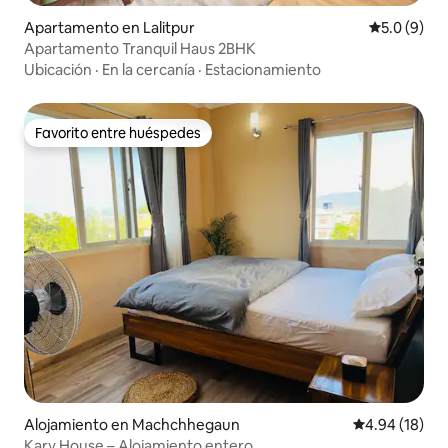
Apartamento en Lalitpur
Calificació
5.0 (9)
Apartamento Tranquil Haus 2BHK
Ubicación
·
En la cercanía
·
Estacionamiento
Favorito entre huéspedes
Favorito entre huéspedes
Alojamiento en Machchhegaun
Calificación 
4.94 (18)
Kary House – Alojamiento entero