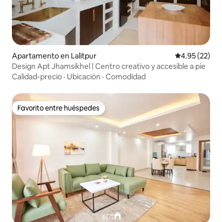
Apartamento en Lalitpur
Calificación 
4.95 (22)
Design Apt Jhamsikhel | Centro creativo y accesible a pie
Calidad-precio
·
Ubicación
·
Comodidad
Favorito entre huéspedes
Favorito entre huéspedes