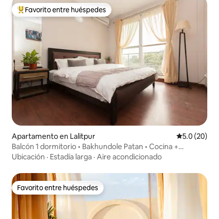
Favorito entre huéspedes
Favorito entre huéspedes preferido
Apartamento en Lalitpur
Calificación
5.0 (20)
Balcón 1 dormitorio • Bakhundole Patan • Cocina +
Lavadora
Ubicación
·
Estadía larga
·
Aire acondicionado
Favorito entre huéspedes
Favorito entre huéspedes