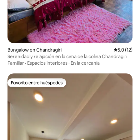
Bungalow en Chandragiri
Calificación
5.0 (12)
Serenidad y relajación en la cima de la colina Chandragiri
Familiar
·
Espacios interiores
·
En la cercanía
Favorito entre huéspedes
Favorito entre huéspedes