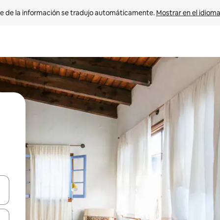
e de la información se tradujo automáticamente. 
Mostrar en el idioma
n las teclas de flecha hacia arriba y hacia abajo o explora con el tact