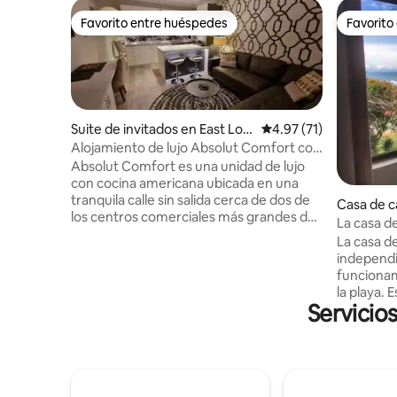
Favorito entre huéspedes
Favorito
Favorito entre huéspedes
Favorito
Suite de invitados en East Lon
Calificación promedio:
4.97 (71)
don
Alojamiento de lujo Absolut Comfort con
cocina
Absolut Comfort es una unidad de lujo
con cocina americana ubicada en una
tranquila calle sin salida cerca de dos de
Casa de c
los centros comerciales más grandes del
don
La casa d
este de Londres. Relájate y desconecta
La casa d
en este alojamiento tranquilo y elegante,
independi
equipado con todo lo que puedas
funcionam
necesitar de la A a la Z. Desde
la playa. 
atardeceres y braais bajo la lapa de paja
Servicio
de EL y a 
alrededor de la piscina, hasta ponerse al
casa tiene
día con un ramo completo de DSTV,
así como 
Netflix y YouTube en un televisor
verdes pa
inteligente de pantalla grande y una
totalmente
barra de sonido de calidad. Internet de
proporcio