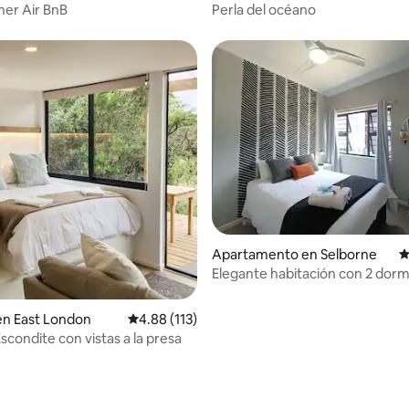
er Air BnB
Perla del océano
4.99 de 5, 134 reseñas
Apartamento en Selborne
C
Elegante habitación con 2 dorm
cerca de Selborne College a 1 
pie
en East London
Calificación promedio: 4.88 de 5, 113 reseñas
4.88 (113)
 Escondite con vistas a la presa