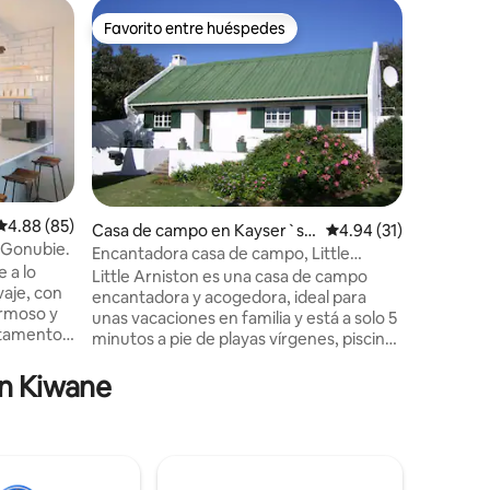
Casa de 
Favorito entre huéspedes
Favorit
rido
Favorito entre huéspedes
Favorit
y Metropo
Casa rura
East Lon
Christma
encantad
dormitor
pintoresc
pie de la 
pequeña t
recreativ
pequeño 
Calificación promedio: 4.88 de 5, 85 reseñas
4.88 (85)
Casa de campo en Kayser`s B
Calificación promedio:
4.94 (31)
donde lo
n Gonubie.
each
bicicleta y j
Encantadora casa de campo, Little
 a lo
paseos po
Arniston Kaysers Beach
Little Arniston es una casa de campo
vaje, con
de pesca,
encantadora y acogedora, ideal para
ermoso y
una parte 
unas vacaciones en familia y está a solo 5
lugar per
minutos a pie de playas vírgenes, piscinas
 habitación
energías.
de roca y dunas de arena y tienda de
año queen
en Kiwane
comestibles. La casa tiene dos
ormitorio
dormitorios, así como una «habitación
familiar/ruidos», por lo que es la
de
configuración perfecta para 2 familias
que comparten. La sala de juegos puede
perfecto
alojar a dos niños, pero no es apta para