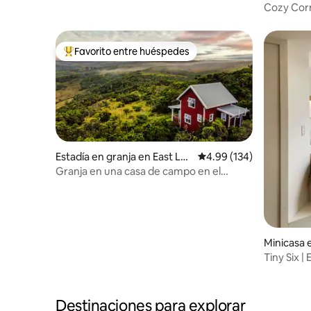
Cozy Corn
Favorito entre huéspedes
Favorito entre huéspedes preferido
Estadía en granja en East Lo
Calificación promedio: 
4.99 (134)
ndon
Granja en una casa de campo en el
bosque de Heartwood Homestead.
Minicasa 
Tiny Six |
Destinaciones para explorar