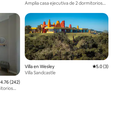
Amplia casa ejecutiva de 2 dormitorios
con patio
Villa en Wesley
Calificación promed
5.0 (3)
Villa Sandcastle
alificación promedio: 4.76 de 5, 242 reseñas
4.76 (242)
itorios
minuto a