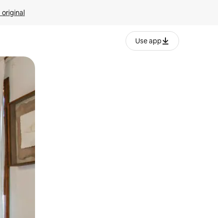
 original
Use app
o o desliza el dedo.