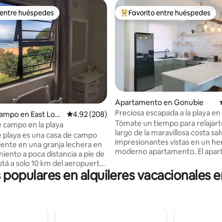
 entre huéspedes
Favorito entre huéspedes
 entre huéspedes
Favorito entre huéspedes prefe
 4.97 de 5, 71 reseñas
Apartamento en Gonubie
Preciosa escapada a la playa e
ampo en East Lon
Calificación promedio: 4.92 de 5, 208 reseñas
4.92 (208)
Tómate un tiempo para relajarte
e campo en la playa
largo de la maravillosa costa sal
e playa es una casa de campo
impresionantes vistas en un h
ente en una granja lechera en
moderno apartamento. El apartamento
iento a poca distancia a pie de
tiene todo lo que necesitas. La
Está a solo 10 km del aeropuerto
principal ofrece una cama tam
s populares en alquileres vacacionales 
20 minutos en coche de EL. La
con vistas al mar, el segundo d
 unas vistas preciosas al mar,
tiene dos camas individuales. Nuestro
a las vacas que pastan en
balcón equipado con muebles 
stos. Cuenta con una cocina
exterior cuenta con unas vistas
 funcional. A la llegada se
impresionantes, por lo que es 
nan té, café, leche fresca de