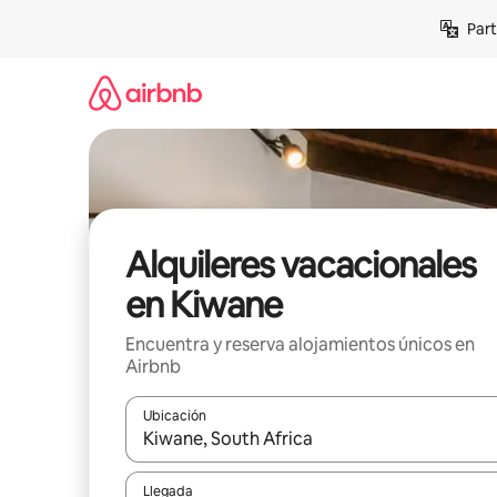
Omite
Part
el
contenido
Alquileres vacacionales
en Kiwane
Encuentra y reserva alojamientos únicos en
Airbnb
Ubicación
Cuando los resultados estén disponibles, navega co
Llegada