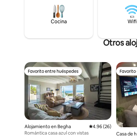
fibra de alta velocidad para trabajar y
granja y b
transmitir, cero cortes de energía con
aventurero
energía solar completa.
negocios 
Cocina
Wifi
recomenda
ya que es
Otros alo
Favorito entre huéspedes
Favorito
Favorito entre huéspedes
Favorito
Alojamiento en Begha
Calificación promedio:
4.96 (26)
Romántica casa azul con vistas
Casa de 