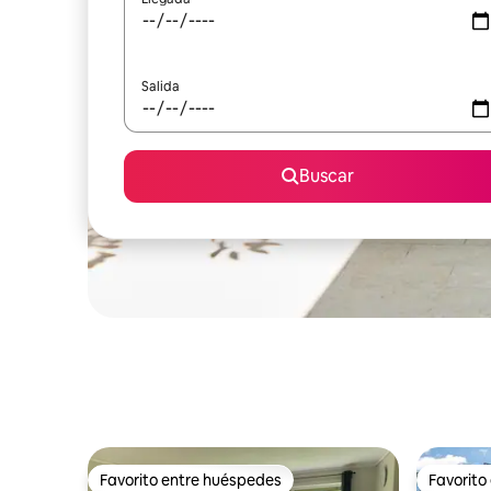
Salida
Buscar
Favorito entre huéspedes
Favorito
Favorito entre huéspedes
Favorito