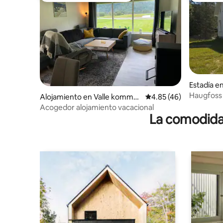
Estadía e
kommun
Haugfoss
Alojamiento en Valle kommu
Calificación promedio:
4.85 (46)
ne
Acogedor alojamiento vacacional
La comodidad