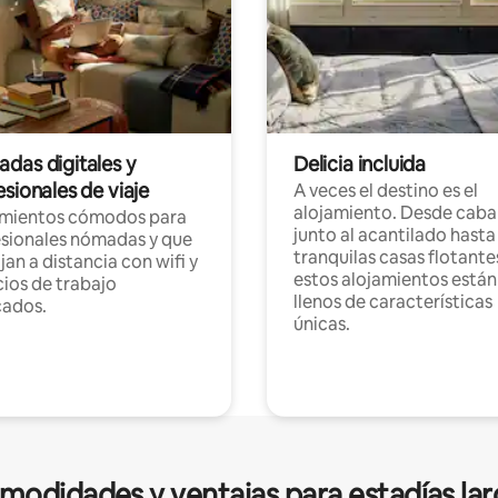
das digitales y
Delicia incluida
sionales de viaje
A veces el destino es el
alojamiento. Desde caba
amientos cómodos para
junto al acantilado hasta
sionales nómadas y que
tranquilas casas flotante
jan a distancia con wifi y
estos alojamientos están
ios de trabajo
llenos de características
cados.
únicas.
modidades y ventajas para estadías lar