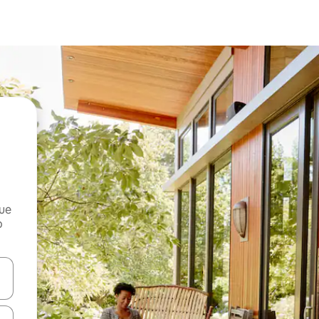
que
o
n las teclas de flecha hacia arriba y hacia abajo o explora con el tact