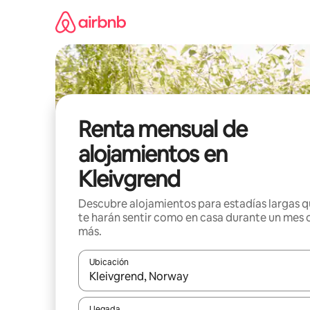
Omite
el
contenido
Renta mensual de
alojamientos en
Kleivgrend
Descubre alojamientos para estadías largas 
te harán sentir como en casa durante un mes 
más.
Ubicación
Cuando los resultados estén disponibles, navega co
Llegada