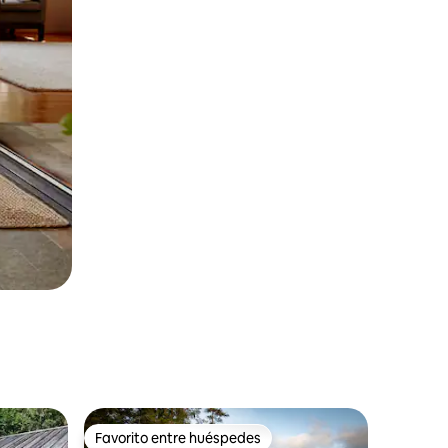
Favorito entre huéspedes
Favorito entre huéspedes