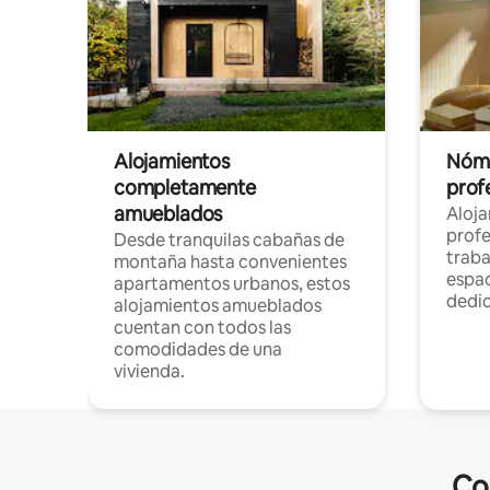
Alojamientos
Nóma
completamente
profe
amueblados
Aloj
profe
Desde tranquilas cabañas de
traba
montaña hasta convenientes
espac
apartamentos urbanos, estos
dedi
alojamientos amueblados
cuentan con todos las
comodidades de una
vivienda.
Co