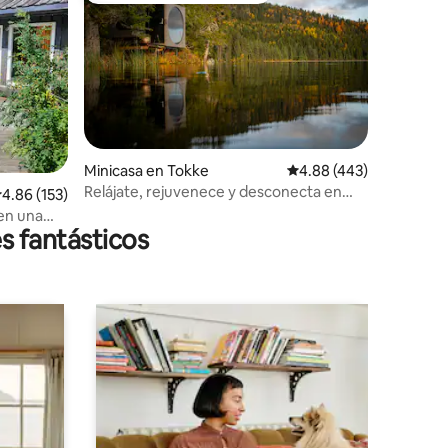
Minicasa en Tokke
Calificación promedio: 
4.88 (443)
Relájate, rejuvenece y desconecta en
alificación promedio: 4.86 de 5, 153 reseñas
4.86 (153)
Birdbox Tokke
en una
s fantásticos