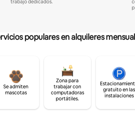
trabajo dedicados.
c
p
rvicios populares en alquileres mensua
Zona para
Estacionamien
Se admiten
trabajar con
gratuito en la
mascotas
computadoras
instalaciones
portátiles.