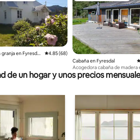
n granja en Fyresdal
Calificación promedio: 4.85 de 5, 68 reseñas
4.85 (68)
e
 4.85 de 5, 46 reseñas
Cabaña en Fyresdal
C
Acogedora cabaña de madera 
 de un hogar y unos precios mensuale
pequeña granja