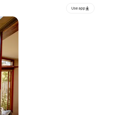
Use app
o o desliza el dedo.