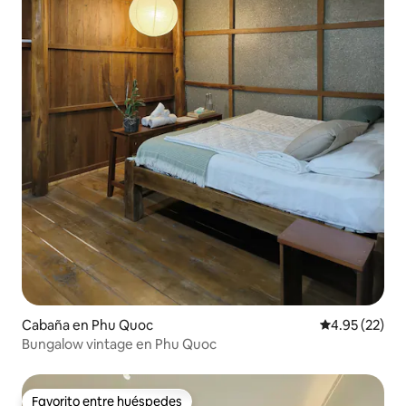
Cabaña en Phu Quoc
Calificación 
4.95 (22)
Bungalow vintage en Phu Quoc
Favorito entre huéspedes