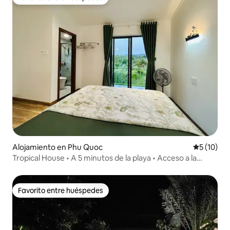
Favorito entre huéspedes
Alojamiento en Phu Quoc
Calificaci
5 (10)
Tropical House • A 5 minutos de la playa • Acceso a la
piscina compartida
Favorito entre huéspedes
Favorito entre huéspedes