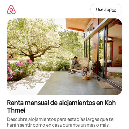
Omite
el
Use app
contenido
Renta mensual de alojamientos en Koh
Thmei
Descubre alojamientos para estadías largas que te
harán sentir como en casa durante un mes o más.