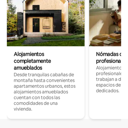
Alojamientos
Nómadas digit
completamente
profesionales 
amueblados
Alojamientos 
profesionales 
Desde tranquilas cabañas de
trabajan a dist
montaña hasta convenientes
espacios de tr
apartamentos urbanos, estos
dedicados.
alojamientos amueblados
cuentan con todos las
comodidades de una
vivienda.