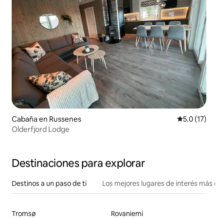
Cabaña en Russenes
Calificación
5.0 (17)
Olderfjord Lodge
Destinaciones para explorar
Destinos a un paso de ti
Los mejores lugares de interés más 
Tromsø
Rovaniemi