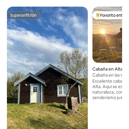
Superanfitrión
Favorito entre
Superanfitrión
Favorito entre hu
Cabaña en Alta
Cabaña en las mo
Excelente cabaña 
Alta. Aquí se está
naturaleza, con pi
senderismo justo al
Desde la E6 hay u
ascendente por la
unos 800 metros 
de tractores. En i
esquís o raquetas 