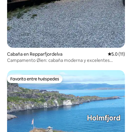
Cabaña en Repparfjordelva
Calificación
5.0 (11)
Campamento Øien: cabaña moderna y excelentes
experiencias en la naturaleza
Favorito entre huéspedes
Favorito entre huéspedes