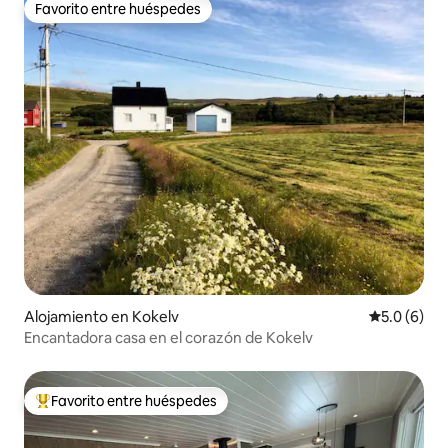
Favorito entre huéspedes
Favorito entre huéspedes
Alojamiento en Kokelv
Calificació
5.0 (6)
Encantadora casa en el corazón de Kokelv
Favorito entre huéspedes
Favorito entre huéspedes preferido