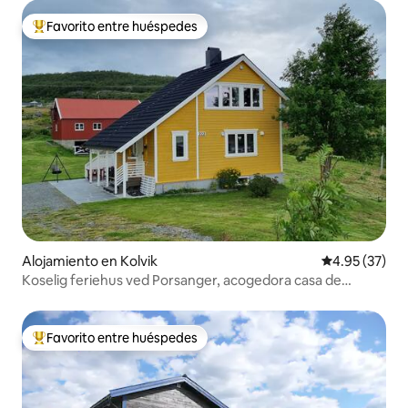
Favorito entre huéspedes
Favorito entre huéspedes preferido
Alojamiento en Kolvik
Calificación 
4.95 (37)
Koselig feriehus ved Porsanger, acogedora casa de
campo
Favorito entre huéspedes
Favorito entre huéspedes preferido