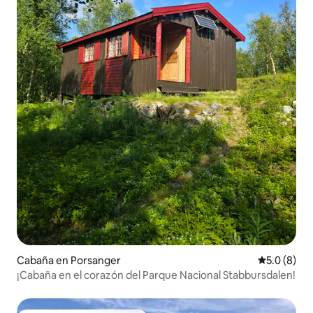
Cabaña en Porsanger
Calificació
5.0 (8)
¡Cabaña en el corazón del Parque Nacional Stabbursdalen!