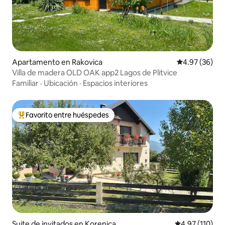
Apartamento en Rakovica
Calificación p
4.97 (36)
Villa de madera OLD OAK app2 Lagos de Plitvice
Familiar
·
Ubicación
·
Espacios interiores
Favorito entre huéspedes
Favorito entre huéspedes preferido
Suite de invitados en Korenica
Calificación p
4.97 (110)