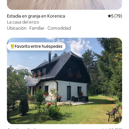
Estadía en granja en Korenica
Calificaci
5 (79)
La casa del erizo
Ubicación
·
Familiar
·
Comodidad
Favorito entre huéspedes
Favorito entre huéspedes preferido