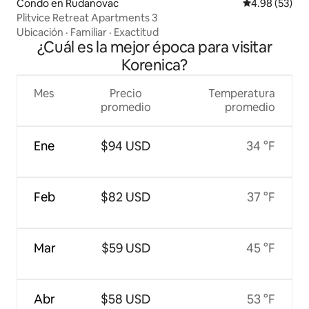
Condo en Rudanovac
Calificación p
4.98 (53)
Plitvice Retreat Apartments 3
Ubicación
·
Familiar
·
Exactitud
¿Cuál es la mejor época para visitar
Korenica?
Mes
Precio
Temperatura
promedio
promedio
Ene
$94 USD
34 °F
Feb
$82 USD
37 °F
Mar
$59 USD
45 °F
Abr
$58 USD
53 °F