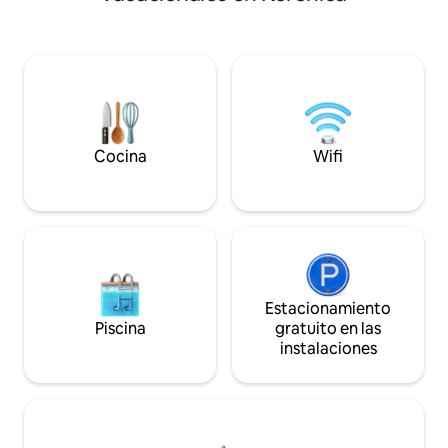
antiguo fuerte Dre
pocos restaurantes, tiendas de
acantilado sobre e
comestibles, bancos, cafeterías, cajeros
y las cuevas de Bar
automáticos y parques infantiles. Hay
geológica, situado
conexión WiFi gratuita y aparcamiento
tienda de comestib
privado gratuito para los huéspedes con
200 m a pie. Estaci
vehículo.
restaurantes está
de 3 km.
Cocina
Wifi
Estacionamiento
Piscina
gratuito en las
instalaciones