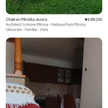
Chalé en Plitvička Jezera
Calificación p
4.88 (24)
Architect 's Home Plitvice - National Park Plitvice
Ubicación
·
Familiar
·
Vista