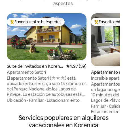
aspectos.
Favorito entre huéspedes
Favorito entre
Favorito entre huéspedes preferido
Favorito entre hu
Suite de invitados en Korenic
Calificación promedio: 4.97 de 
4.97 (59)
a
Apartamento en D
Apartamento Satori
rad
Increíble apartam
El apartamento Satori (☆☆☆) está
Lakes★Big Terrac
ubicado en Korenica, a solo 15 kilómetros
Apartamentos Lag
del Parque Nacional de los Lagos de
un lugar acogedor,
Plitvice. La estación de autobuses está
10 minutos del Par
en el centro de Korenica, que está a 5
Lagos de Plitvice. Este es u
Ubicación
·
Familiar
·
Estacionamiento
minutos a pie desde el apartamento.
encantador muy tr
Familiar
·
Calidad-
Apartamento muy cómodo con entrada
hermoso paisaje y 
Estacionamiento
privada y muebles y equipos nuevos y
Servicios populares en alquileres
impresionante. Cerca, hay una
modernos. Cerca del apartamento
oportunidad de exp
vacacionales en Korenica
Satori puedes encontrar fácilmente