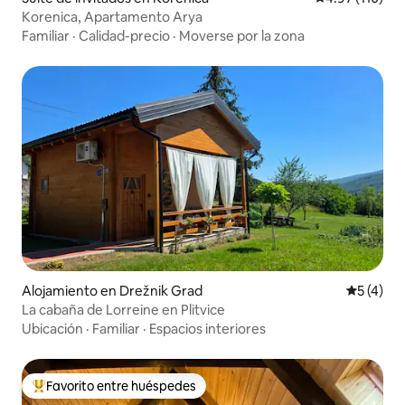
Korenica, Apartamento Arya
Familiar
·
Calidad-precio
·
Moverse por la zona
Alojamiento en Drežnik Grad
Calificac
5 (4)
La cabaña de Lorreine en Plitvice
Ubicación
·
Familiar
·
Espacios interiores
Favorito entre huéspedes
Favorito entre huéspedes preferido