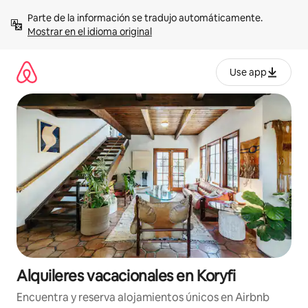
Omite
Parte de la información se tradujo automáticamente. 
el
Mostrar en el idioma original
contenido
Use app
Alquileres vacacionales en Koryfi
Encuentra y reserva alojamientos únicos en Airbnb