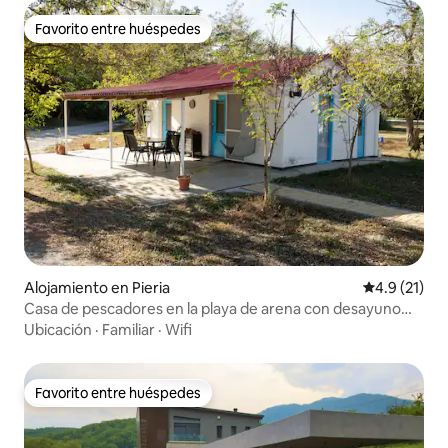
Favorito entre huéspedes
Favorito entre huéspedes
Alojamiento en Pieria
Calificación
4.9 (21)
Casa de pescadores en la playa de arena con desayuno
incluido
Ubicación
·
Familiar
·
Wifi
Favorito entre huéspedes
Favorito entre huéspedes