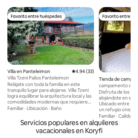
Favorito entre huéspedes
Favorito entre h
Favorito entre huéspedes
Favorito entre h
Villa en Panteleimon
Calificación promedio: 4.94 de 
4.94 (33)
Villa Tzeni Palios Panteleimon
Tienda de campo 
Relájate con toda la familia en este
campamento de a
tranquilo lugar para alojarse. Villa Tzeni
Disfruta de los son
logra equilibrar la arquitectura local y las
alojándote en este
comodidades modernas que requiere
Ubicado entre plan
una hospitalidad relajada. La ubicación es
Familiar
·
Ubicación
·
Baño
un refugio único p
ideal para disfrutar de las cumbres del
tranquilidad. Las
Familiar
·
Calidad-
Monte Olimpo. El centro del antiguo
Servicios populares en alquileres
el jardín ofrecen 
Panteleimonas está a 200 m, mientras
alternativo con e
vacacionales en Koryfi
que el mar está a 10 minutos en coche.
mientras que la li
Las habitaciones tienen muebles de