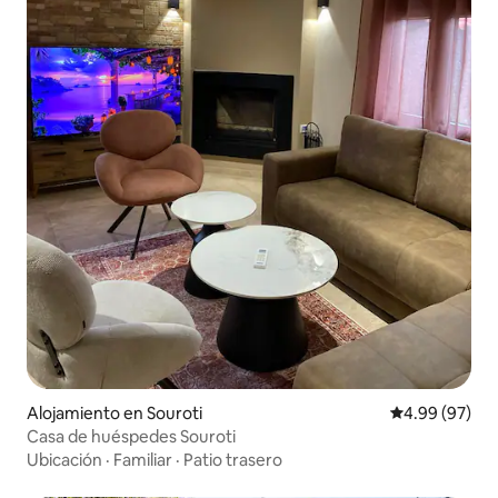
Alojamiento en Souroti
Calificación p
4.99 (97)
Casa de huéspedes Souroti
Ubicación
·
Familiar
·
Patio trasero