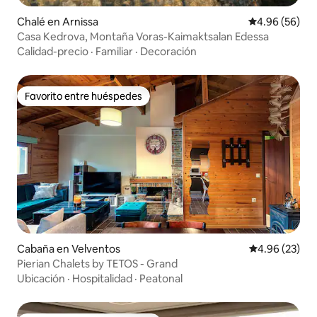
Chalé en Arnissa
Calificación p
4.96 (56)
Casa Kedrova, Montaña Voras-Kaimaktsalan Edessa
Calidad-precio
·
Familiar
·
Decoración
Favorito entre huéspedes
Favorito entre huéspedes
Cabaña en Velventos
Calificación p
4.96 (23)
Pierian Chalets by TETOS - Grand
Ubicación
·
Hospitalidad
·
Peatonal