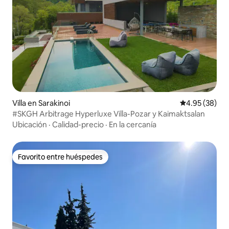
Villa en Sarakinoi
Calificación p
4.95 (38)
#SKGH Arbitrage Hyperluxe Villa-Pozar y Kaimaktsalan
Ubicación
·
Calidad-precio
·
En la cercanía
Favorito entre huéspedes
Favorito entre huéspedes