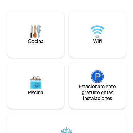
Bañera con WC pri
madera y paredes de piedra. Tiene 3
duchas al aire libr
chimeneas, 2 habitaciones, un baño
compartida con im
grande y un aseo. Una opción adecuada
horizonte. El mar 
para todas las estaciones.
para bucear y relaj
hamacas para barb
Cocina
Wifi
Estacionamiento
Piscina
gratuito en las
instalaciones