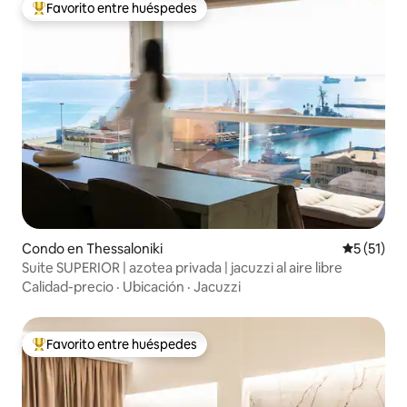
Favorito entre huéspedes
Favorito entre huéspedes preferido
Condo en Thessaloniki
Calificaci
5 (51)
Suite SUPERIOR | azotea privada | jacuzzi al aire libre
Calidad-precio
·
Ubicación
·
Jacuzzi
Favorito entre huéspedes
Favorito entre huéspedes preferido