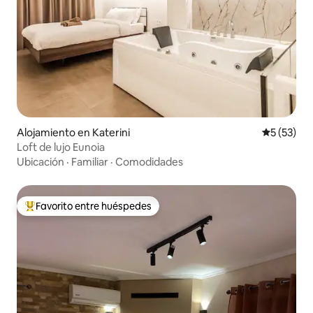
Alojamiento en Katerini
Calificaci
5 (53)
Loft de lujo Eunoia
Ubicación
·
Familiar
·
Comodidades
Favorito entre huéspedes
Favorito entre huéspedes preferido