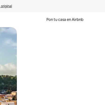
 original
Pon tu casa en Airbnb
o o desliza el dedo.