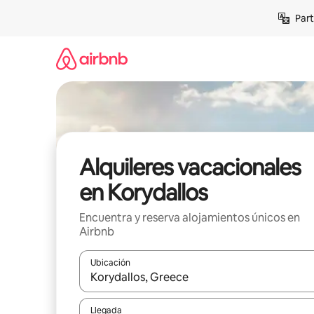
Omite
Part
el
contenido
Alquileres vacacionales
en Korydallos
Encuentra y reserva alojamientos únicos en
Airbnb
Ubicación
Cuando los resultados estén disponibles, navega co
Llegada