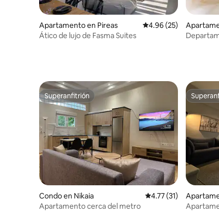
Apartamento en Pireas
Calificación promedio:
4.96 (25)
Apartame
Ático de lujo de Fasma Suites
Departame
del puerto
Superanfitrión
Superanf
Superanfitrión
Superanf
Condo en Nikaia
Calificación promedio:
4.77 (31)
Apartame
Apartamento cerca del metro
Apartame