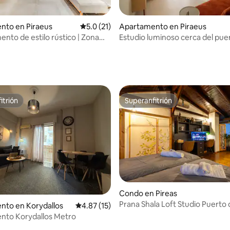
 4.96 de 5, 25 reseñas
nto en Piraeus
Calificación promedio: 5.0 de 5, 21 reseñas
5.0 (21)
Apartamento en Piraeus
nto de estilo rústico | Zona
Estudio luminoso cerca del puer
 de ferris del Pireo
Acceso sin restricción de horar
MelAngelo M
itrión
Superanfitrión
itrión
Superanfitrión
Condo en Pireas
Prana Shala Loft Studio Puerto 
 4.77 de 5, 31 reseñas
nto en Korydallos
Calificación promedio: 4.87 de 5, 15 reseñas
4.87 (15)
con aparcamiento
nto Korydallos Metro