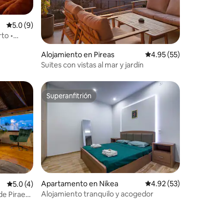
Calificación promedio: 5.0 de 5, 9 reseñas
5.0 (9)
to •
io
Alojamiento en Pireas
Calificación promedio:
4.95 (55)
Suites con vistas al mar y jardín
Superanfitrión
Superanfitrión
Apartamento en Nikea
Calificación promedio:
4.92 (53)
Calificación promedio: 5.0 de 5, 4 reseñas
5.0 (4)
Alojamiento tranquilo y acogedor
de Piraeus