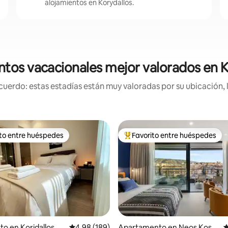
alojamientos en Korydallos.
ntos vacacionales mejor valorados en K
uerdo: estas estadías están muy valoradas por su ubicación, 
ito entre huéspedes
Favorito entre huéspedes
 entre huéspedes preferido
Favorito entre huéspedes prefe
to en Koridallos
Calificación promedio: 4.98 de 5, 189 reseñas
4.98 (189)
Apartamento en Neos Kosm
C