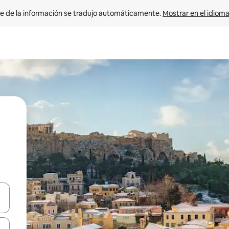
e de la información se tradujo automáticamente. 
Mostrar en el idioma
n las teclas de flecha hacia arriba y hacia abajo o explora con el tact