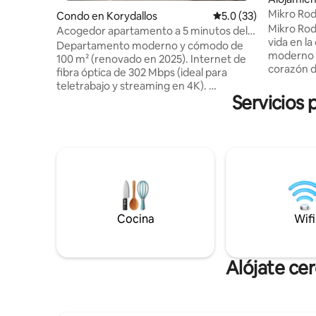
Mikro Rod
Condo en Korydallos
Calificación promedio
5.0 (33)
Mikro Rod
Acogedor apartamento a 5 minutos del
vida en la
metro Korydallos
​Departamento moderno y cómodo de
moderno A
100 m² (renovado en 2025). ​Internet de
corazón d
fibra óptica de 302 Mbps (ideal para
del metro
teletrabajo y streaming en 4K). ​
para mayo
Servicios 
Ubicación: a 5 minutos de la estación de
suficient
metro de Korydallos. Metro directo
tranquilid
(Línea 3): ​~10' al puerto del Pireo ​~15' al
definitiv
centro de Atenas (Syntagma) ​~55' al
centro. Ta
aeropuerto ​Junto a una plaza,
una esca
supermercado, tiendas y el Hospital de
para una 
Nikaia. ​Sala: cómodo sofá, Smart TV 55"
Airbnb es 
4K con Netflix. ​Adecuado para familias y
disfrutar
grupos. ​Para una hora de llegada
Cocina
Wifi
diferente, por favor póngase en
contacto conmigo.
Alójate ce