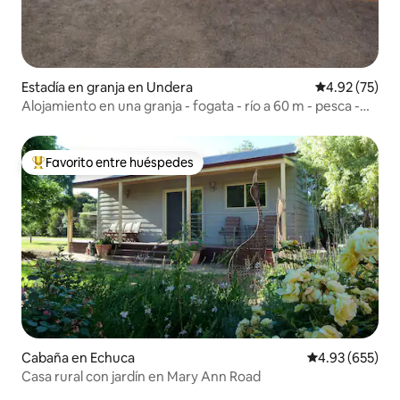
Estadía en granja en Undera
Calificación 
4.92 (75)
Alojamiento en una granja - fogata - río a 60 m - pesca -
caminatas
Favorito entre huéspedes
Favorito entre huéspedes preferido
Cabaña en Echuca
Calificación pr
4.93 (655)
Casa rural con jardín en Mary Ann Road