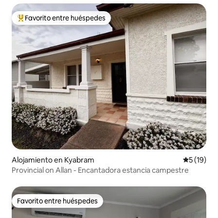
Favorito entre huéspedes
Favorito entre huéspedes preferido
Alojamiento en Kyabram
Calificaci
5 (19)
Provincial on Allan - Encantadora estancia campestre
Favorito entre huéspedes
Favorito entre huéspedes