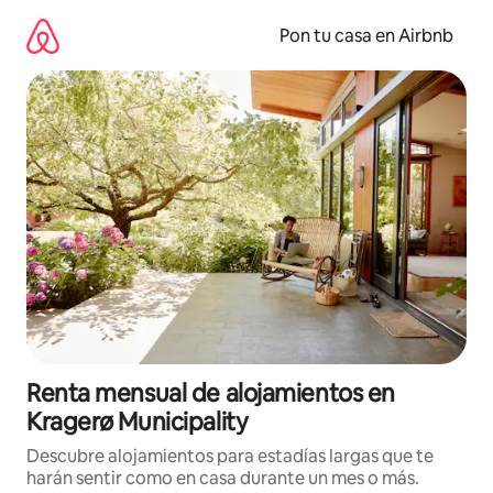
Omite
el
Pon tu casa en Airbnb
contenido
Renta mensual de alojamientos en
Kragerø Municipality
Descubre alojamientos para estadías largas que te
harán sentir como en casa durante un mes o más.