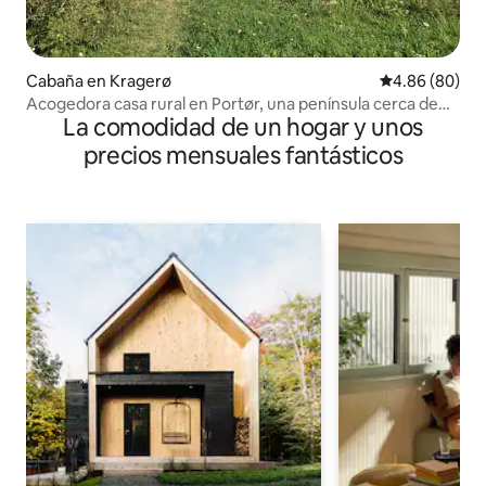
Cabaña en Kragerø
Calificación p
4.86 (80)
Acogedora casa rural en Portør, una península cerca de
La comodidad de un hogar y unos
Kragerø
precios mensuales fantásticos