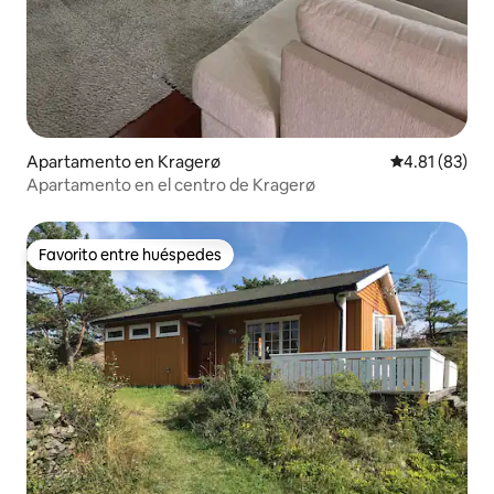
Apartamento en Kragerø
Calificación 
4.81 (83)
Apartamento en el centro de Kragerø
Favorito entre huéspedes
Favorito entre huéspedes