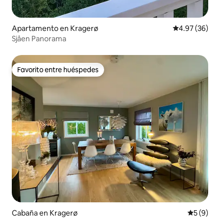
Apartamento en Kragerø
Calificación p
4.97 (36)
Sjåen Panorama
Favorito entre huéspedes
Favorito entre huéspedes
Cabaña en Kragerø
Calificac
5 (9)