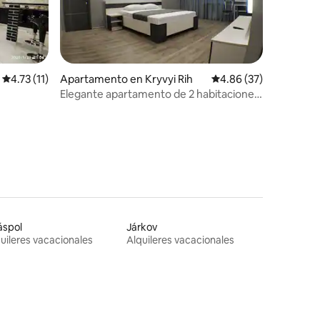
Calificación promedio: 4.73 de 5, 11 reseñas
4.73 (11)
Apartamento en Kryvyi Rih
Calificación promedio:
4.86 (37)
Elegante apartamento de 2 habitaciones
en el centro de Kryvyi Rih
áspol
Járkov
uileres vacacionales
Alquileres vacacionales