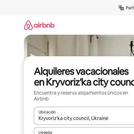
Omite
Part
el
contenido
Alquileres vacacionales
en Kryvoriz'ka city counc
Encuentra y reserva alojamientos únicos en
Airbnb
Ubicación
Cuando los resultados estén disponibles, navega co
Llegada