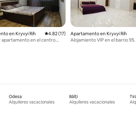
to en Kryvyi Rih
Calificación promedio: 4.82 de 5, 17 reseñas
4.82 (17)
Apartamento en Kryvyi Rih
 4.84 de 5, 25 reseñas
 apartamento en el centro
Alojamiento VIP en el barrio 95.
d)
Odesa
Bălți
Tir
Alquileres vacacionales
Alquileres vacacionales
Alq