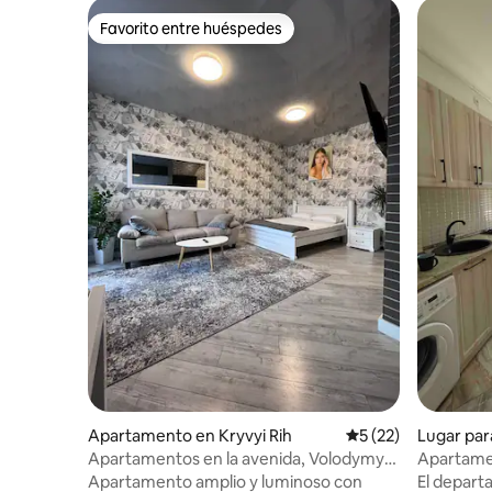
Favorito entre huéspedes
Favorito entre huéspedes
Apartamento en Kryvyi Rih
Calificación promed
5 (22)
Lugar par
yi Rih
Apartamentos en la avenida, Volodymyr
Apartamen
Velykyi 17,
del centro
Apartamento amplio y luminoso con
El depart