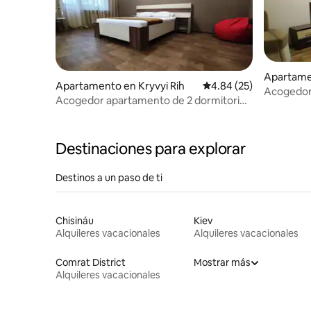
Apartamen
Apartamento en Kryvyi Rih
Calificación promedio:
4.84 (25)
Acogedor
Acogedor apartamento de 2 dormitorios
(Sotsgoro
en el corazón de la ciudad
Destinaciones para explorar
Destinos a un paso de ti
Chisináu
Kiev
Alquileres vacacionales
Alquileres vacacionales
Comrat District
Mostrar más
Alquileres vacacionales