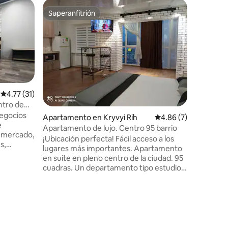
Apartame
Superanfitrión
Superanfitrión
Apartame
ciudad. B
Los apar
ubicados 
en Yarosl
apartame
muy desar
instituc
y mucho 
Calificación promedio: 4.77 de 5, 31 reseñas
4.77 (31)
lo neces
ntro de
¡Siempre
egocios
Apartamento en Kryvyi Rih
Calificación promedio
4.86 (7)
cómodos
e
Apartamento de lujo. Centro 95 barrio
 mercado,
¡Ubicación perfecta! Fácil acceso a los
s,
lugares más importantes. Apartamento
tc. Casa:
en suite en pleno centro de la ciudad. 95
cinco
cuadras. Un departamento tipo estudio
e
recientemente renovado. Hay todo lo
, plancha,
que necesitas para viajes de vacaciones y
s, nevera,
negocios. Smart TV, WI FI, ropa de cama
ondiciones
de calidad, una cama grande con un
un
colchón ortopédico, todos los
iento:
electrodomésticos necesarios.