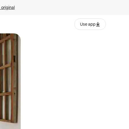
 original
Use app
o o desliza el dedo.