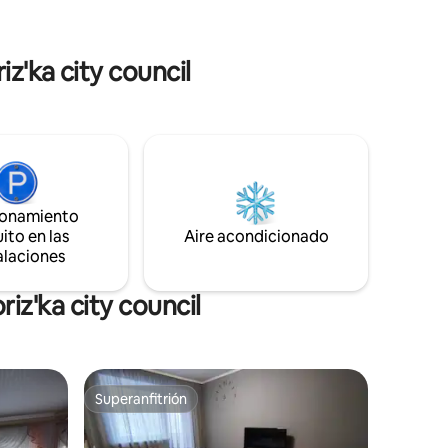
iz'ka city council
ionamiento
ito en las
Aire acondicionado
alaciones
iz'ka city council
Superanfitrión
Superanfitrión