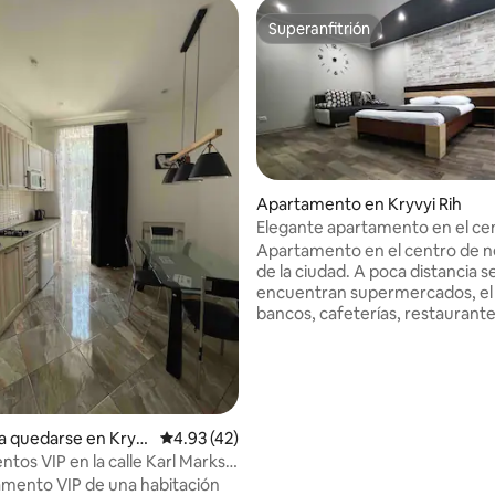
Superanfitrión
Superanfitrión
Apartamento en Kryvyi Rih
Elegante apartamento en el ce
Krivoy Rog.
Apartamento en el centro de n
de la ciudad. A poca distancia s
encuentran supermercados, el
bancos, cafeterías, restaurante
casinos, discotecas, parques, e
segundo piso de un edificio de 
plantas. Electrodomésticos: air
acondicionado, TV (cable), DVD
horno microondas, horno de ga
io: 5 de 5, 22 reseñas
a quedarse en Kryv
Calificación promedio: 4.93 de 5, 42 reseñas
4.93 (42)
WiFi, agua caliente: caldera. C
de liquidación: la presencia de 
tos VIP en la calle Karl Marks
pasaporte. La hora del asentam
 de la ciudad
amento VIP de una habitación