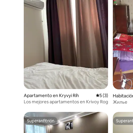
Apartamento en Kryvyi Rih
Calificación prome
5 (3)
Habitació
Los mejores apartamentos en Krivoy Rog
Жилье
Superanfitrión
Superanf
Superanfitrión
Superanf