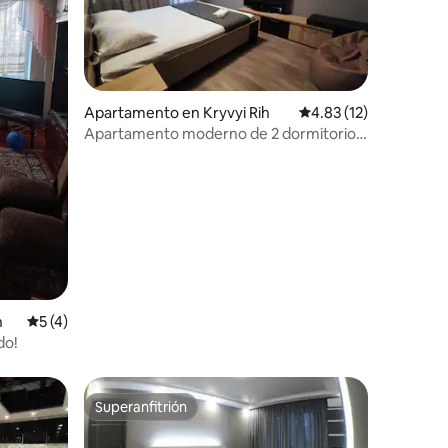
Apartamento en Kryvyi Rih
Calificación promedio:
4.83 (12)
Apartamento moderno de 2 dormitorios
en el centro
h
Calificación promedio: 5 de 5, 4 reseñas
5 (4)
do!
Superanfitrión
Superanfitrión