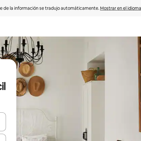
e de la información se tradujo automáticamente. 
Mostrar en el idioma
il
n las teclas de flecha hacia arriba y hacia abajo o explora con el tact