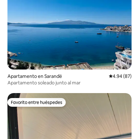
Apartamento en Sarandë
Calificación p
4.94 (87)
Apartamento soleado junto al mar
Favorito entre huéspedes
Favorito entre huéspedes