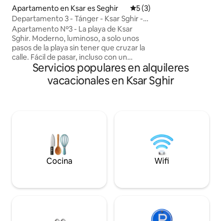
que le den un masa
Apartamento en Ksar es Seghir
Calificación promedio: 5 de
5 (3)
+100 Dh). También puede disfrutar de su
Departamento 3 - Tánger - Ksar Sghir -
terraza en la azot
Corniche
Apartamento Nº3 - La playa de Ksar
impresionantes vis
Sghir. Moderno, luminoso, a solo unos
Tánger.
pasos de la playa sin tener que cruzar la
calle. Fácil de pasar, incluso con un
Servicios populares en alquileres
cochecito. Tranquilidad asegurada con el
sonido de las olas. Comodidad: doble
vacacionales en Ksar Sghir
acristalamiento, cortinas eléctricas,
Smart TV, Wi-Fi, cocina equipada,
colchones médicos, ducha italiana. A 10
minutos del puerto de Tánger Med y a
menos de 2 minutos de los servicios:
farmacia, médico, tiendas, banco. Ideal
para una estancia relajante en familia o
para viajeros ocasionales.
Cocina
Wifi