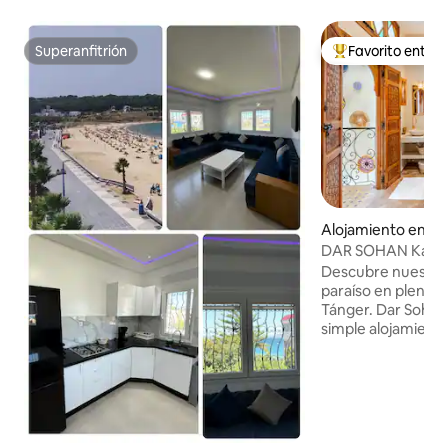
Superanfitrión
Favorito entre
Superanfitrión
Favorito entre hu
Alojamiento en Ta
DAR SOHAN Kasba 
mar hamam priva
Descubre nuestro
paraíso en pleno c
Tánger. Dar Soha
simple alojamient
realidad, un proy
dedicado todo nue
Dar Sohan cuenta 
hamam beldi al qu
durante su estanc
persona (1 h 30 min