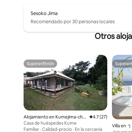
bloqueado por los árboles caídos, por lo
que se cancelará la reserva en el último
Sesoko Jima
momento. No se puede alojar durante
los tifones.
Recomendado por 30 personas locales
Otros aloj
Superanfitrión
Superanf
Superanfitrión
Superanf
Alojamiento en Kumejima-chō,
Calificación promedio
4.7 (27)
Shimajiri-gun
Casa de huéspedes Kume
Villa e
Familiar
·
Calidad-precio
·
En la cercanía
Jacuzzi e