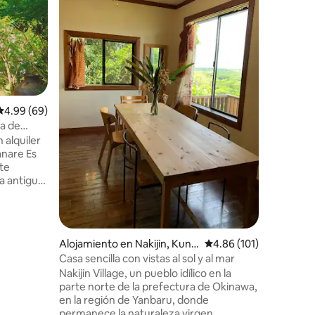
Limitado 
\\ Un lug
Isla Toka
Kerama Bl
Alquiler 
tortugas 
La terraz
especiale
Ubicació
horizonte
por la noche ✨ Este aloj
es exclus
Calificación promedio: 4.99 de 5, 69 reseñas
4.99 (69)
relajarte 
a de
un edific
les de
 alquiler
originalm
las
are Es
se alquil
 Ryukyu,
te
huéspede
bitante
la antigua
exclusiva
tros, los
espacio 
que pued
 es el
un lugar 
s de vida
frente de
Alojamiento en Nakijin, Kuni
Calificación promedio: 
4.86 (101)
estino
restauran
gami District
Casa sencilla con vistas al sol y al mar
s árboles
se recom
Nakijin Village, un pueblo idílico en la
orma
relajarse
parte norte de la prefectura de Okinawa,
hermosa 
en la región de Yanbaru, donde
do
escuchar 
permanece la naturaleza virgen.
desde el 