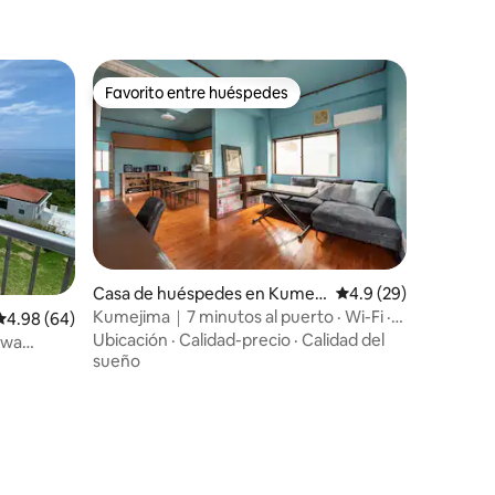
azotea con vistas panorámicas, hamacas,
barbacoa, sonido de las olas y fogata
Favorito entre huéspedes
rido
Favorito entre huéspedes
Casa de huéspedes en Kumeji
Calificación promedio
4.9 (29)
ma, Shimajiri District
Kumejima｜7 minutos al puerto · Wi-Fi ·
Calificación promedio: 4.98 de 5, 64 reseñas
4.98 (64)
Cerca de Izakayas
Ubicación
·
Calidad-precio
·
Calidad del
awa
sueño
cial de la
familiar