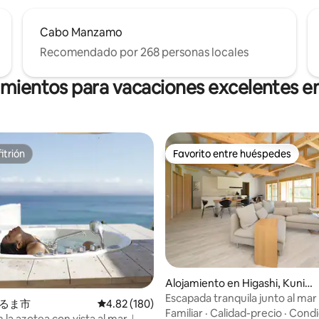
Cabo Manzamo
Recomendado por 268 personas locales
amientos para vacaciones excelentes 
itrión
Favorito entre huéspedes
itrión
Favorito entre huéspedes
: 4.7 de 5, 27 reseñas
Alojamiento en Higashi, Kuniga
mi District
Escapada tranquila junto al mar
n うるま市
Calificación promedio: 4.82 de 5, 180 reseñas
4.82 (180)
naturaleza y estrellas
Familiar
·
Calidad-precio
·
Condi
n la azotea con vista al mar｜