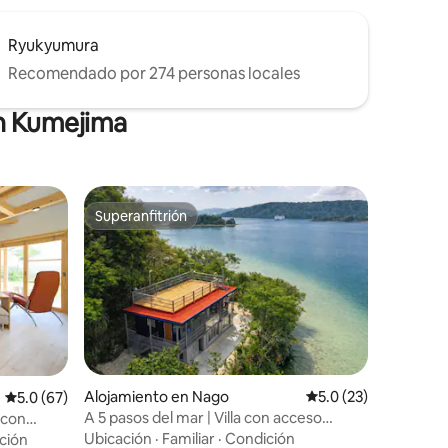
temático, Jungria Okinawa, que abre el
25 de julio de 2025. Por la noche, el sonido
de insectos y ranas se hace eco, y por la
Ryukyumura
mañana, disfruta del amanecer y pasar
Recomendado por 274 personas locales
un rato relajante en la posada en medio
de la naturaleza.
en Kumejima
Superanfitrión
Superanfitrión
Alojamiento en Nago
Calificación promedi
5.0 (23)
Calificación promedio: 5.0 de 5, 67 reseñas
5.0 (67)
A 5 pasos del mar | Villa con acceso
 con
directo a playa privada | Terraza en la
Ubicación
·
Familiar
·
Condición
ción