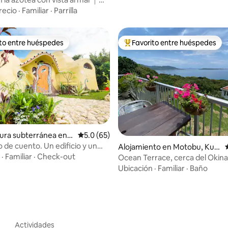
vada en Okinawa｜
recio
·
Familiar
·
Parrilla
ito entre huéspedes
Favorito entre huéspedes
 entre huéspedes preferido
Favorito entre huéspedes prefe
 4.98 de 5, 49 reseñas
ura subterránea en
Calificación promedio: 5.0 de 5, 65 reseñas
5.0 (65)
igami District
de cuento. Un edificio y un
Alojamiento en Motobu, Kuni
era de lo común. Una
·
Familiar
·
Check-out
gami District
Ocean Terrace, cerca del Okin
ia de alojamiento única y
Churaumi Aquarium. Alquiler par
Ubicación
·
Familiar
·
Baño
La casa de Chion.
segunda planta de una casa uni
con vistas completas al mar
Actividades