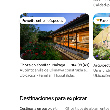
Villa pri
Calidad-p
Favorito entre huéspedes
Favor
Favorito entre huéspedes
Favorito
Choza en Yomitan, Nakagami
Calificación promedio:
4.98 (49)
Arquitect
District
Onna, Kun
Auténtica villa de Okinawa construida en
Un mundo 
1957 + jardín secreto
jardín fu
Ubicación
·
Familiar
·
Hospitalidad
Ubicación
experienc
especial. 
Destinaciones para explorar
Destinos a un paso de ti
Otros tipos de alojamientos