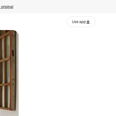
 original
Use app
o o desliza el dedo.