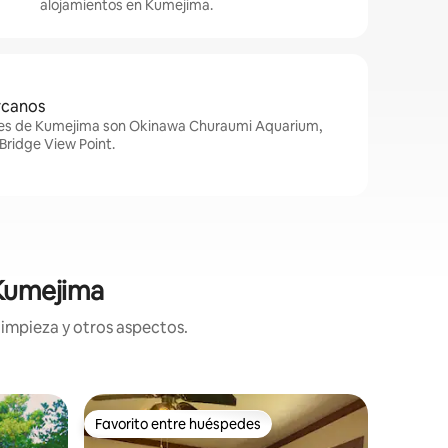
alojamientos en Kumejima.
rcanos
res de Kumejima son Okinawa Churaumi Aquarium,
Bridge View Point.
 Kumejima
limpieza y otros aspectos.
Alojamien
Favorito entre huéspedes
Favor
rido
Favorito entre huéspedes
Favorit
ajiri Distr
¡A 10 seg