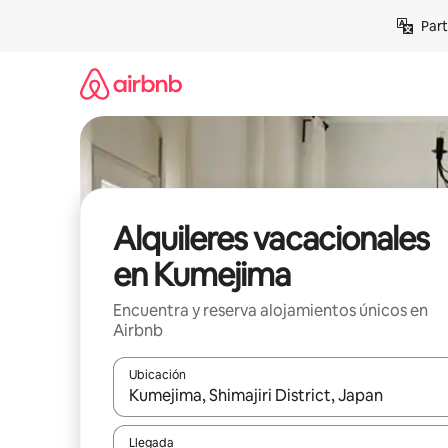
Omite
Part
el
contenido
Alquileres vacacionales
en Kumejima
Encuentra y reserva alojamientos únicos en
Airbnb
Ubicación
Cuando los resultados estén disponibles, navega co
Llegada