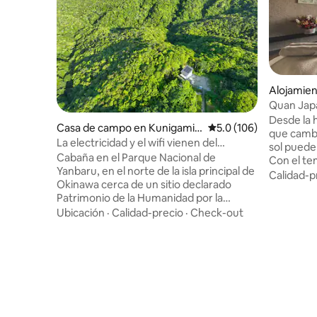
Alojamien
ami Distri
Quan Japa
sauna pri
Desde la 
Casa de campo en Kunigami,
Calificación promedio:
5.0 (106)
que cambi
Kunigami District
La electricidad y el wifi vienen del
sol puede 
espacio. Una casa en medio de la nada.
Cabaña en el Parque Nacional de
Con el te
Cabaña fuera de la red en el Parque
Yanbaru, en el norte de la isla principal de
la econom
Calidad-p
Nacional de Yambaru
Okinawa cerca de un sitio declarado
materiale
Patrimonio de la Humanidad por la
huéspedes
UNESCO. Se encuentra en medio de la
Ubicación
·
Calidad-precio
·
Check-out
experienci
naturaleza, sin cables eléctricos ni
interior,
tuberías de agua. La electricidad se
Durante s
genera mediante energía solar. El Wi-Fi
comunicar
llega desde el espacio utilizando Starlink.
saber qué
Por la noche, el cielo está lleno de
la hermosa
estrellas, ya que no hay farolas cerca. La
Además, a
luz de la luna llena es muy mágica.
separada 