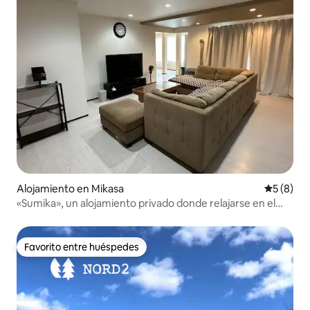
Alojamiento en Mikasa
Calificac
5 (8)
«Sumika», un alojamiento privado donde relajarse en el
campo
Favorito entre huéspedes
Favorito entre huéspedes