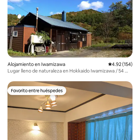
Alojamiento en Iwamizawa
Calificación p
4.92 (154)
Lugar lleno de naturaleza en Hokkaido Iwamizawa / 54 ㎡
Máx. 4 personas
Favorito entre huéspedes
Favorito entre huéspedes