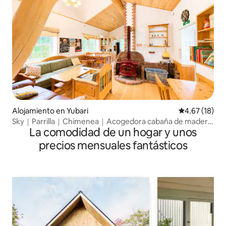
Alojamiento en Yubari
Calificación 
4.67 (18)
Sky｜Parrilla｜Chimenea｜Acogedora cabaña de madera
La comodidad de un hogar y unos
｜2 estacionamientos｜Máx. 10
precios mensuales fantásticos