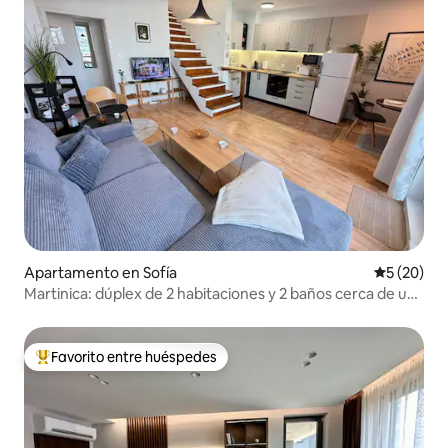
Apartamento en Sofía
Calificaci
5 (20)
Martinica: dúplex de 2 habitaciones y 2 baños cerca de un
parque empresarial
Favorito entre huéspedes
Favorito entre huéspedes preferido