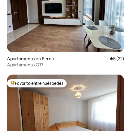
Apartamento en Pernik
Calificaci
5 (22)
Apartamento G17
Favorito entre huéspedes
Favorito entre huéspedes preferido