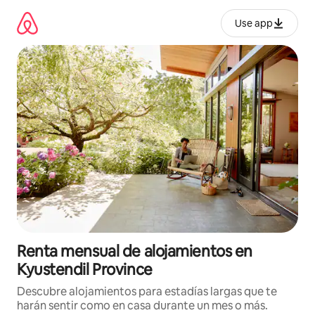
Omite
el
Use app
contenido
Renta mensual de alojamientos en
Kyustendil Province
Descubre alojamientos para estadías largas que te
harán sentir como en casa durante un mes o más.