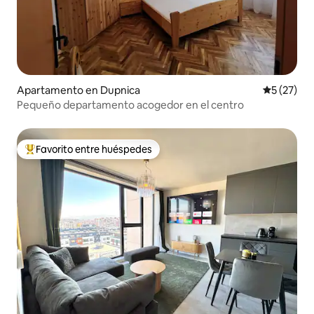
Apartamento en Dupnica
Calificaci
5 (27)
Pequeño departamento acogedor en el centro
Favorito entre huéspedes
Favorito entre huéspedes preferido