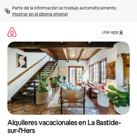
Omite
Parte de la información se tradujo automáticamente. 
el
Mostrar en el idioma original
contenido
Use app
Alquileres vacacionales en La Bastide-
sur-l'Hers