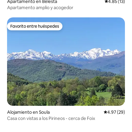
Apartamento en Bélesta
Calificación 
4.85 (13)
Apartamento amplio y acogedor
Favorito entre huéspedes
Favorito entre huéspedes
Alojamiento en Soula
Calificación p
4.97 (29)
Casa con vistas a los Pirineos - cerca de Foix