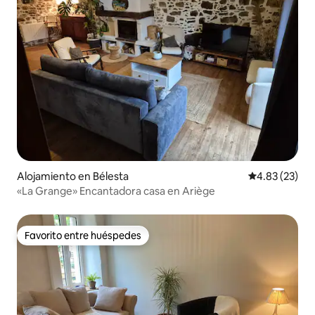
Alojamiento en Bélesta
Calificación 
4.83 (23)
«La Grange» Encantadora casa en Ariège
Favorito entre huéspedes
Favorito entre huéspedes