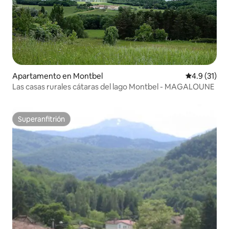
Apartamento en Montbel
Calificación
4.9 (31)
Las casas rurales cátaras del lago Montbel - MAGALOUNE
Superanfitrión
Superanfitrión