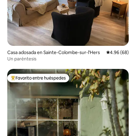
Casa adosada en Sainte-Colombe-sur-l'Hers
Calificación p
4.96 (68)
Un paréntesis
Favorito entre huéspedes
Favorito entre huéspedes preferido