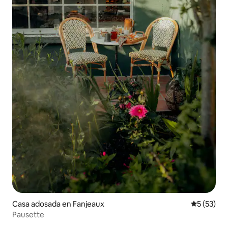
Casa adosada en Fanjeaux
Calificaci
5 (53)
Pausette