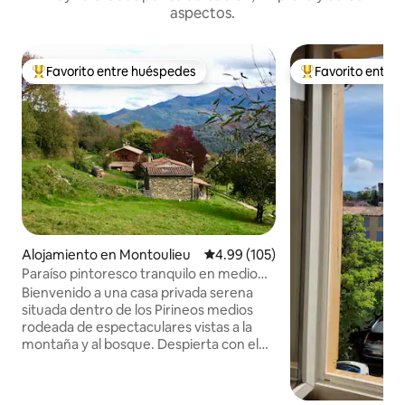
aspectos.
Favorito entre huéspedes
Favorito entre
Favorito entre huéspedes preferido
Favorito entre hu
Alojamiento en Montoulieu
Calificación promedio: 4.99 de 5
4.99 (105)
Paraíso pintoresco tranquilo en medio
de los Pirineos.
Bienvenido a una casa privada serena
situada dentro de los Pirineos medios
rodeada de espectaculares vistas a la
montaña y al bosque. Despierta con el
sonido de los pájaros mientras disfrutas
de las amplias vistas verdes que ofrecen
los amplios árboles orgánicos, los