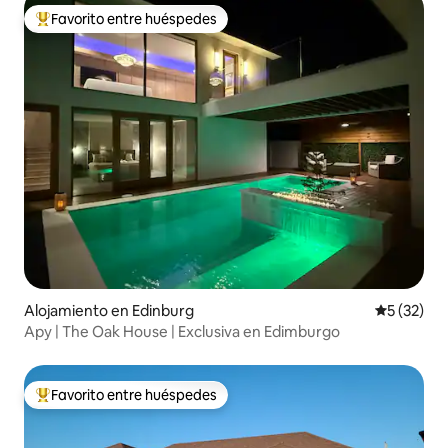
Favorito entre huéspedes
Favorito entre huéspedes preferido
Alojamiento en Edinburg
Calificaci
5 (32)
Apy | The Oak House | Exclusiva en Edimburgo
Favorito entre huéspedes
Favorito entre huéspedes preferido