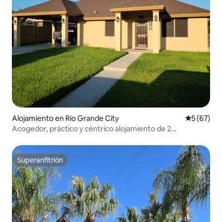
Alojamiento en Rio Grande City
Calificaci
5 (67)
Acogedor, práctico y céntrico alojamiento de 2
dormitorios con porche
Superanfitrión
Superanfitrión