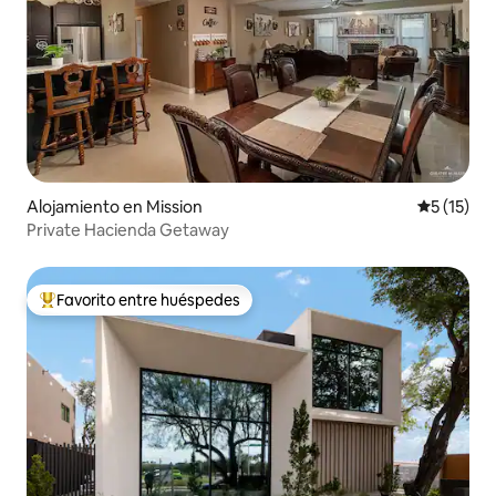
Alojamiento en Mission
Calificaci
5 (15)
Private Hacienda Getaway
Favorito entre huéspedes
Favorito entre huéspedes preferido