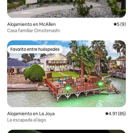
Alojamiento en McAllen
Calificac
5 (9)
Casa familiar Omotenashi
Favorito entre huéspedes
Favorito entre huéspedes
Alojamiento en La Joya
Calificación 
4.91 (85)
La escapada al lago