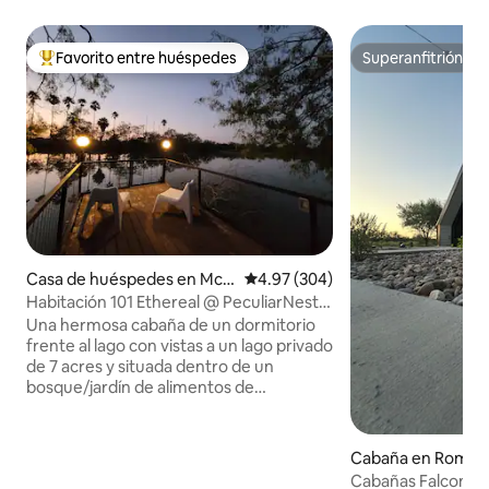
Favorito entre huéspedes
Superanfitrión
Favorito entre huéspedes preferido
Superanfitrión
Casa de huéspedes en McA
Calificación promedio: 4.97 de 5
4.97 (304)
llen
Habitación 101 Ethereal @ PeculiarNest
Lake Conception
Una hermosa cabaña de un dormitorio
frente al lago con vistas a un lago privado
de 7 acres y situada dentro de un
bosque/jardín de alimentos de
permacultura de un acre. Es un paraíso
para los observadores de aves y
naturalistas, así como para la vida
Cabaña en Roma
silvestre con la que compartimos el
Cabañas Falcon co