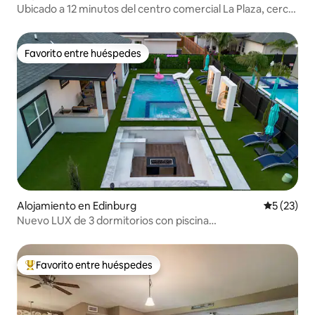
Ubicado a 12 minutos del centro comercial La Plaza, cerca
de Shary
Favorito entre huéspedes
Favorito entre huéspedes
Alojamiento en Edinburg
Calificaci
5 (23)
Nuevo LUX de 3 dormitorios con piscina
climatizada/spa|Minigolf|Fogata|TV de 100"
Favorito entre huéspedes
Favorito entre huéspedes preferido