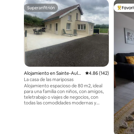
Superanfitrión
Favor
Superanfitrión
Favorito
Alojamiento en Sainte-Auld
Calificación promedio: 
4.86 (142)
e
La casa de las mariposas
Alojamiento espacioso de 80 m2, ideal
para una familia con niños, con amigos,
teletrabajo o viajes de negocios, con
todas las comodidades modernas y
aparcamiento privado. A 6 minutos en
coche de todos los servicios Lo más
destacado: acceso a la autopista A4 a 5
minutos, a menos de 30 minutos de
DISNEY y a 55 minutos de París por la A4.