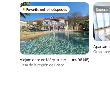
Favorito entre huéspedes
Superanf
Favorito entre huéspedes preferido
Superanf
Apartame
hierry
Gran apar
(Disney, P
Alojamiento en Méry-sur-Ma
Calificación promedio:
4.98 (45)
rne
Casa de la región de Briard