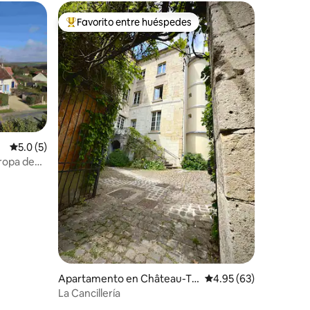
Favorito entre huéspedes
Favorito entre huéspedes preferido
Calificación promedio: 5.0 de 5, 5 reseñas
5.0 (5)
 ropa de
Apartamento en Château-Th
Calificación promedio:
4.95 (63)
ierry
La Cancillería