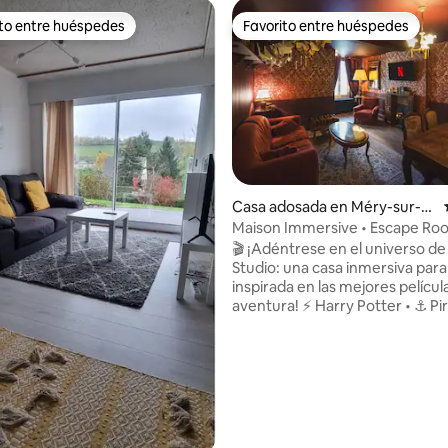
ito entre huéspedes
Favorito entre huéspedes
 entre huéspedes preferido
Favorito entre huéspedes
Casa adosada en Méry-sur-M
arne
Maison Immersive • Escape Ro
4.86 de 5, 142 reseñas
Potter
🎬 ¡Adéntrese en el universo d
Studio: una casa inmersiva para 
inspirada en las mejores películ
aventura! ⚡ Harry Potter • ⚓ Pir
Indiana Jones 🗝️ Escape room 
GRATIS con su estadía 👶 Apto 
familias • Ropa de cama prémi
Disneyland a 30 min • París a 50
Llegada autónoma • Estaciona
gratuito 💖 Descuentos automáticos de
Airbnb a partir de 2 noches. ✨