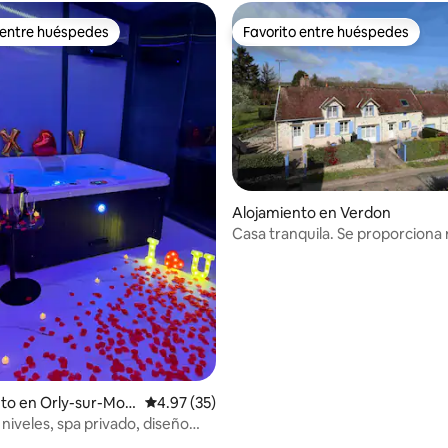
 entre huéspedes
Favorito entre huéspedes
 entre huéspedes
Favorito entre huéspedes
Alojamiento en Verdon
Casa tranquila. Se proporciona
: 4.9 de 5, 41 reseñas
cama.
to en Orly-sur-Mori
Calificación promedio: 4.97 de 5, 35 reseñas
4.97 (35)
 niveles, spa privado, diseño