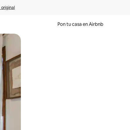
 original
Pon tu casa en Airbnb
o o desliza el dedo.