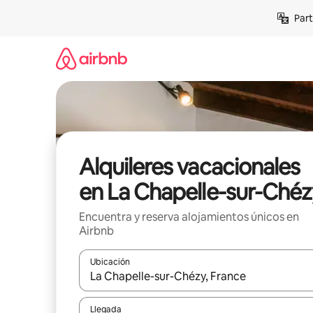
Omite
Part
el
contenido
Alquileres vacacionales
en La Chapelle-sur-Chéz
Encuentra y reserva alojamientos únicos en
Airbnb
Ubicación
Cuando los resultados estén disponibles, navega co
Llegada