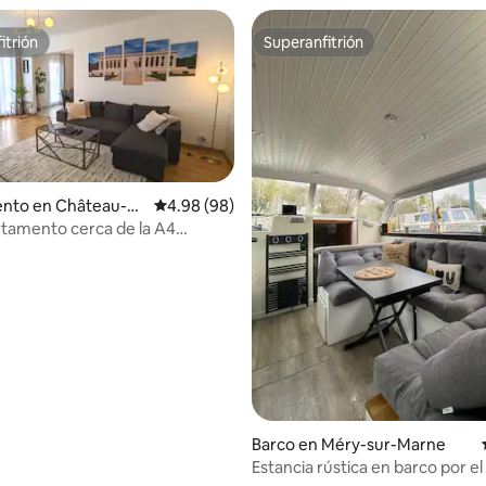
itrión
Superanfitrión
itrión
Superanfitrión
nto en Château-T
Calificación promedio: 4.98 de 5, 98 reseñas
4.98 (98)
tamento cerca de la A4
arís, Reims)
 4.98 de 5, 45 reseñas
Barco en Méry-sur-Marne
Estancia rústica en barco por e