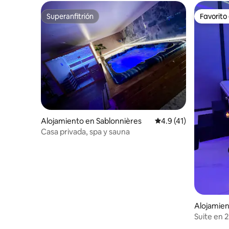
Superanfitrión
Favorito
Superanfitrión
Favorito
Alojamiento en Sablonnières
Calificación promedio
4.9 (41)
Casa privada, spa y sauna
Alojamien
n
Suite en 2
lujoso