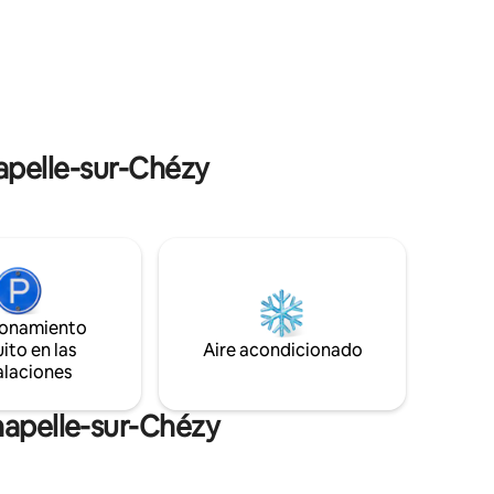
n
otros, el silencio, el ruido del agua y el
de la hora
canto de los pájaros, un lugar ideal para
reunirse y desconectar de la vida
cotidiana.
hapelle-sur-Chézy
ionamiento
ito en las
Aire acondicionado
alaciones
hapelle-sur-Chézy