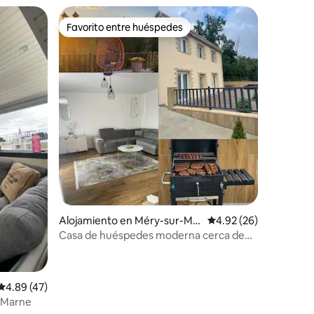
Favorito entre huéspedes
Favorito entre huéspedes
Alojamiento en Méry-sur-Ma
Calificación promedio:
4.92 (26)
rne
Casa de huéspedes moderna cerca de
Disneyland
Calificación promedio: 4.89 de 5, 47 reseñas
4.89 (47)
l Marne