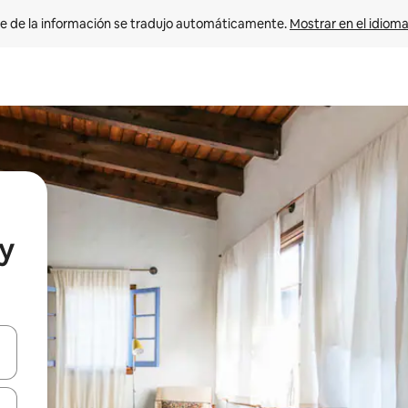
e de la información se tradujo automáticamente. 
Mostrar en el idioma
y
n las teclas de flecha hacia arriba y hacia abajo o explora con el tact