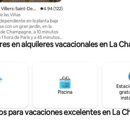
exclusivas disponibles (check-i
anticipado, check-out después 
Villiers-Saint-Deni
Calificación promedio: 4.94 de 5, 122 reseñas
4.94 (122)
establecida, champán)
de las Viñas
ndependiente en la planta baja
a con un gran jardín, en la
 de Champagne, a 10 minutos
a 1 hora de París y a 45 minutos
res en alquileres vacacionales en La C
 Ideal para estancias de
 Entrada independiente.
iento gratuito y fácil en la
 al lado de la casa, con
d de estacionar frente al
ara personas con movilidad
 Jardín y muebles de exterior
s hasta las 20:00. Comercios a 5
Estac
n auto. Posibilidad de comidas
Piscina
gratu
bajo precio. Tabac/bar a 5
inst
 pie.
os para vacaciones excelentes en La C