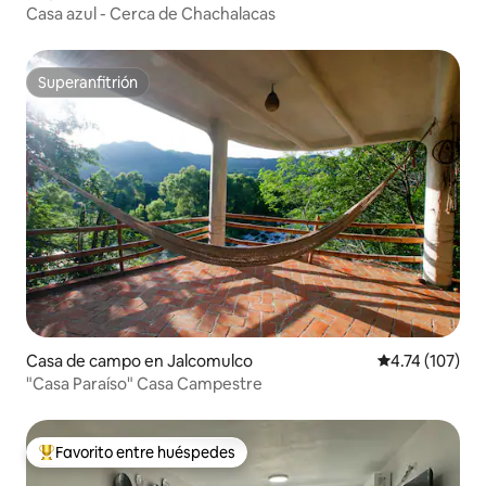
Casa azul - Cerca de Chachalacas
Superanfitrión
Superanfitrión
Casa de campo en Jalcomulco
Calificación p
4.74 (107)
"Casa Paraíso" Casa Campestre
Favorito entre huéspedes
Favorito entre huéspedes preferido