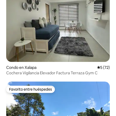
Condo en Xalapa
Calificaci
5 (72)
Cochera Vigilancia Elevador Factura Terraza Gym C
Favorito entre huéspedes
Favorito entre huéspedes