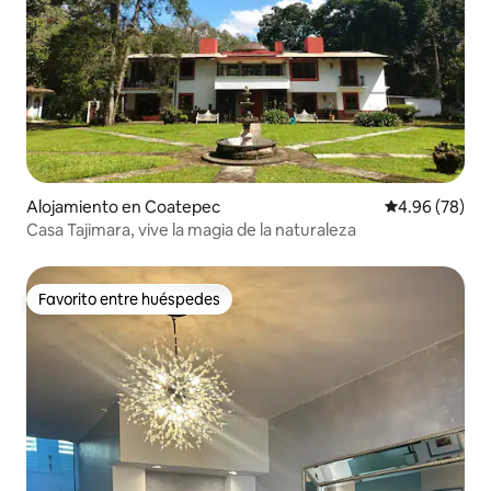
Alojamiento en Coatepec
Calificación p
4.96 (78)
Casa Tajimara, vive la magia de la naturaleza
Favorito entre huéspedes
Favorito entre huéspedes