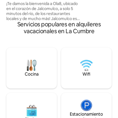
el corazón del bos
​¡Te damos la bienvenida a Ola8, ubicado
refugio ideal para 
en el corazón de Jalcomulco, a solo 5
pequeñas, que bus
minutos del río, de los restaurantes
vital, llenarte de 
locales y de mucho más! ​Jalcomulco es
interior.
Servicios populares en alquileres
un pueblo vibrante donde puedes
disfrutar de actividades al aire libre como
vacacionales en La Cumbre
senderismo, rafting, tirolesa y mucho
más. ​Ola8 ofrece dos camas tamaño
queen, un baño completo, Wi-Fi, TV, aire
acondicionado, un espacio de trabajo
dedicado y una cocina al aire libre con
parrilla. También te encantará el amplio
patio, perfecto para relajarte y pasar
tiempo de calidad con tus seres
queridos.
Cocina
Wifi
Estacionamiento