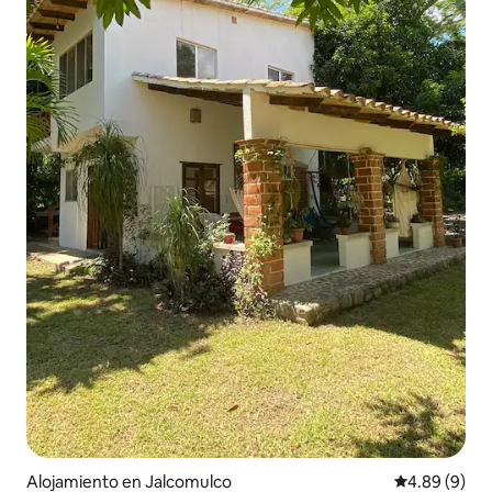
Alojamiento en Jalcomulco
Calificación 
4.89 (9)