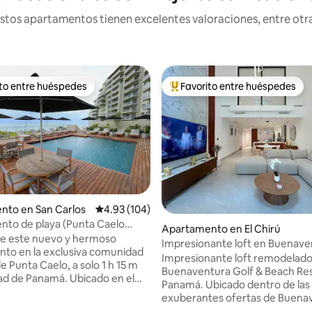
os apartamentos tienen excelentes valoraciones, entre otras
ito entre huéspedes
Favorito entre huéspedes
 entre huéspedes preferido
Favorito entre huéspedes prefe
4.91 de 5, 102 reseñas
nto en San Carlos
Calificación promedio: 4.93 de 5, 104 reseñas
4.93 (104)
to de playa (Punta Caelo
Apartamento en El Chirú
Río Mar)
de este nuevo y hermoso
Impresionante loft en Buenave
to en la exclusiva comunidad
Golf&Beach Resort
Impresionante loft remodelado
e Punta Caelo, a solo 1 h 15 m
Buenaventura Golf & Beach Res
e Panamá. Ubicado en el
Panamá. Ubicado dentro de las
olaria en Punta Caelo, un
exuberantes ofertas de Buena
e lujo en las playas del Pacífico
Beach Resort en Panamá, este l