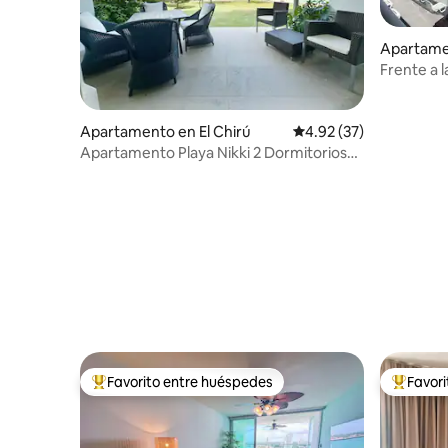
Apartame
ste
Frente a l
montañas/
Apartamento en El Chirú
Calificación promedio:
4.92 (37)
Apartamento Playa Nikki 2 Dormitorios
T7
Favorito entre huéspedes
Favor
Favorito entre huéspedes preferido
Favorito