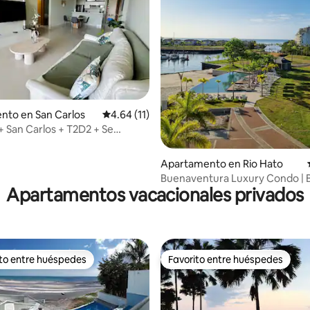
dio: 5 de 5, 5 reseñas
nto en San Carlos
Calificación promedio: 4.64 de 5, 11 reseñas
4.64 (11)
 San Carlos + T2D2 + Se
mascotas
Apartamento en Rio Hato
Buenaventura Luxury Condo | 
Apartamentos vacacionales privados
Club • Golf
ito entre huéspedes
Favorito entre huéspedes
 entre huéspedes preferido
Favorito entre huéspedes