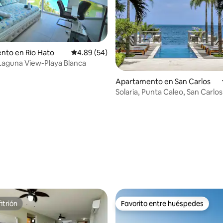
nto en Rio Hato
Calificación promedio: 4.89 de 5, 54 reseñas
4.89 (54)
Laguna View-Playa Blanca
Apartamento en San Carlos
Solaria, Punta Caleo, San Carlos
 4.89 de 5, 27 reseñas
itrión
Favorito entre huéspedes
itrión
Favorito entre huéspedes