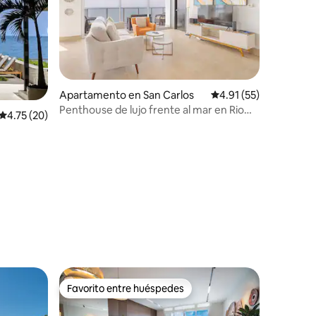
Apartamento en San Carlos
Calificación promedio:
4.91 (55)
Penthouse de lujo frente al mar en Rio
Calificación promedio: 4.75 de 5, 20 reseñas
4.75 (20)
Mar
Favorito entre huéspedes
Favorito entre huéspedes