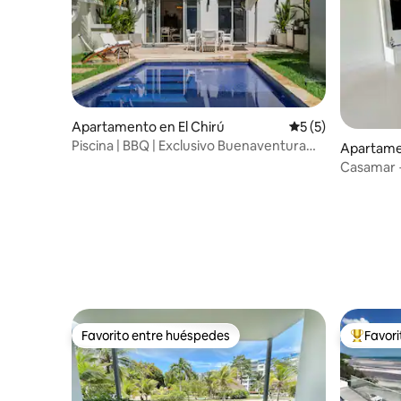
Apartamento en El Chirú
Calificación prome
5 (5)
Piscina | BBQ | Exclusivo Buenaventura
Apartame
Condo
Casamar +
admiten 
Favorito entre huéspedes
Favor
Favorito entre huéspedes
Favorito