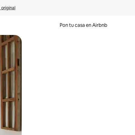
 original
Pon tu casa en Airbnb
o o desliza el dedo.