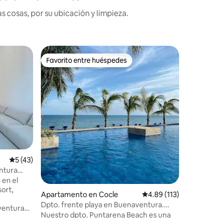
 cosas, por su ubicación y limpieza.
Apartame
Favorito entre huéspedes
Favorit
rido
Favorito entre huéspedes
Favorit
!Amazing
mar
Descubre
apartamen
donde ca
vista espectacula
belleza 
la comodi
de la tra
contempla
el cielo sobr
Calificación promedio: 5 de 5, 43 reseñas
5 (43)
apartame
en ti y en
ntura
espacio 
 en el
crear rec
ort,
Apartamento en Cocle
Calificación promedio: 
4.89 (113)
Dpto. frente playa en Buenaventura.
ventura
Coclé, Panamá
Nuestro dpto. Puntarena Beach es una
oft