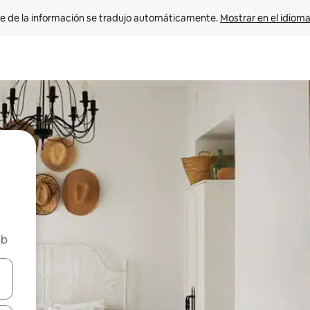
e de la información se tradujo automáticamente. 
Mostrar en el idioma
nb
n las teclas de flecha hacia arriba y hacia abajo o explora con el tact