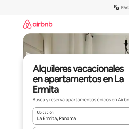
Omite
Part
el
contenido
Alquileres vacacionales
en apartamentos en La
Ermita
Busca y reserva apartamentos únicos en Airb
Ubicación
Cuando los resultados estén disponibles, navega co