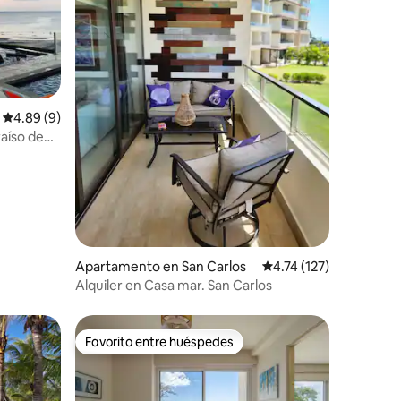
Calificación promedio: 4.89 de 5, 9 reseñas
4.89 (9)
aíso de
Apartamento en San Carlos
Calificación promedio:
4.74 (127)
Alquiler en Casa mar. San Carlos
Favorito entre huéspedes
Favorito entre huéspedes