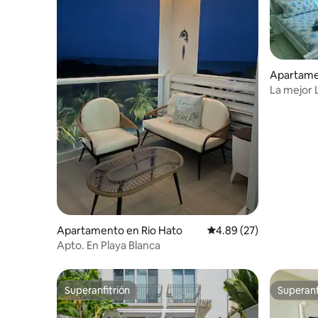
Apartame
La mejor 
Apartamento en Rio Hato
Calificación promedio:
4.89 (27)
Apto. En Playa Blanca
Superanfitrión
Superanf
Superanfitrión
Superanf