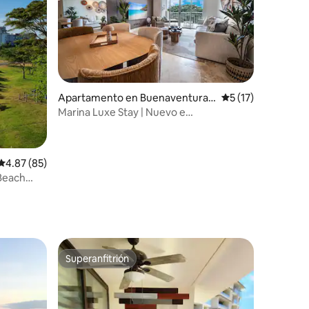
Apartamento en Buenaventura,
Calificación prome
5 (17)
Río Hato
Marina Luxe Stay | Nuevo e
impresionante
Calificación promedio: 4.87 de 5, 85 reseñas
4.87 (85)
Beach
Superanfitrión
Superanfitrión