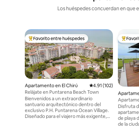
Los huéspedes concuerdan en que est
Favorito entre huéspedes
Favor
Favorito entre huéspedes preferido
Favorito
Apartamento en El Chirú
Calificación promedio: 
4.91 (102)
Relájate en Puntarena Beach Town
Apartame
Bienvenidos a un extraordinario
Apartamen
santuario arquitectónico dentro del
cerca de 
Disfruta 
exclusivo P.H. Puntarena Ocean Village.
apartamen
Diseñado para el viajero más exigente,
de playa d
este amplio apartamento de alto diseño
de la ciudad d
combina a la perfección el lujo moderno
edificio S
con la tranquilidad tropical. Ideal para
complejo d