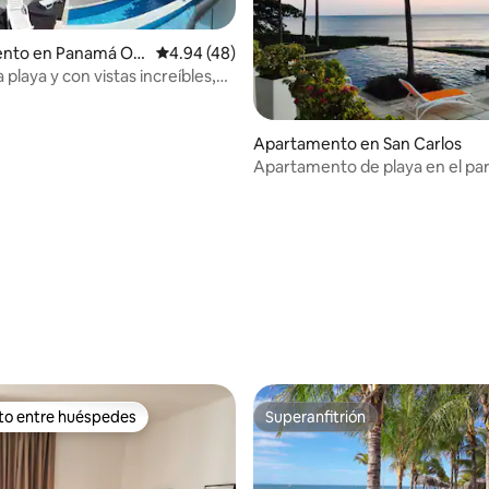
nto en Panamá Oe
Calificación promedio: 4.94 de 5, 48 reseñas
4.94 (48)
a playa y con vistas increíbles,
piscina.
 4.92 de 5, 37 reseñas
Apartamento en San Carlos
Apartamento de playa en el par
Río Mar
ito entre huéspedes
Superanfitrión
 entre huéspedes preferido
Superanfitrión