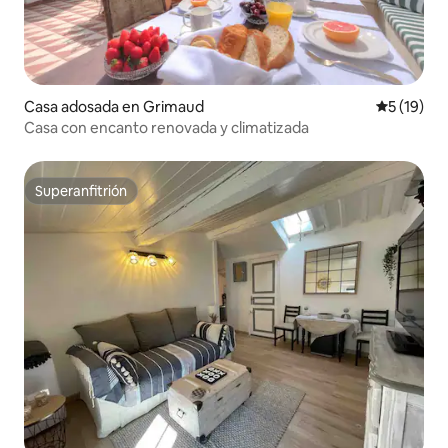
Casa adosada en Grimaud
Calificaci
5 (19)
Casa con encanto renovada y climatizada
Superanfitrión
Superanfitrión