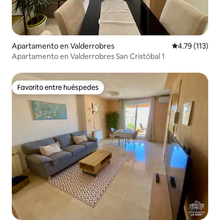
Apartamento en Valderrobres
Calificación p
4.79 (113)
Apartamento en Valderrobres San Cristóbal 1
Favorito entre huéspedes
Favorito entre huéspedes