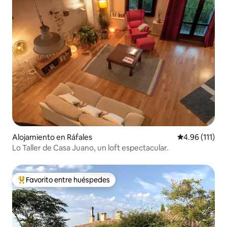
Alojamiento en Ráfales
Calificación p
4.96 (111)
Lo Taller de Casa Juano, un loft espectacular.
Favorito entre huéspedes
Favorito entre huéspedes preferido