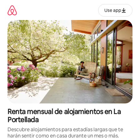
Omite
el
Use app
contenido
Renta mensual de alojamientos en La
Portellada
Descubre alojamientos para estadías largas que te
harán sentir como en casa durante un mes o más.