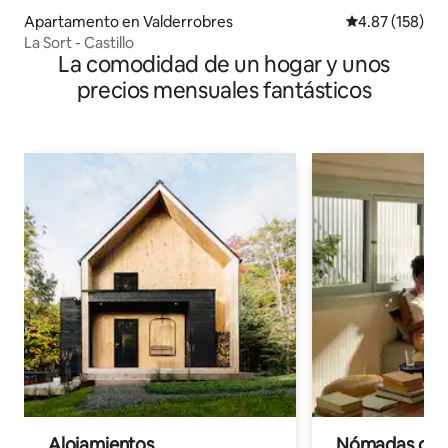
Apartamento en Valderrobres
Calificación p
4.87 (158)
La Sort - Castillo
La comodidad de un hogar y unos
precios mensuales fantásticos
Alojamientos
Nómadas digit