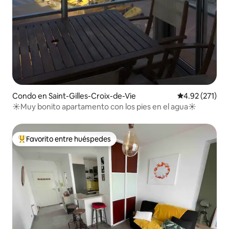
Condo en Saint-Gilles-Croix-de-Vie
Calificación p
4.92 (271)
☀️Muy bonito apartamento con los pies en el agua☀️
Favorito entre huéspedes
Favorito entre huéspedes preferido