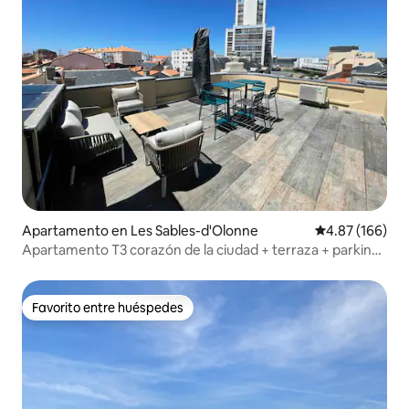
Apartamento en Les Sables-d'Olonne
Calificación pr
4.87 (166)
Apartamento T3 corazón de la ciudad + terraza + parking
+ aire acondicionado
Favorito entre huéspedes
Favorito entre huéspedes