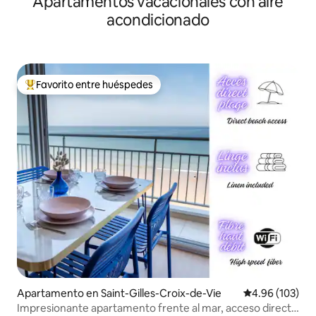
Apartamentos vacacionales con aire
acondicionado
Favorito entre huéspedes
Favorito entre huéspedes preferido
Apartamento en Saint-Gilles-Croix-de-Vie
Calificación pr
4.96 (103)
Impresionante apartamento frente al mar, acceso directo