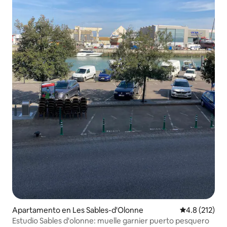
Apartamento en Les Sables-d'Olonne
Calificación 
4.8 (212)
Estudio Sables d'olonne: muelle garnier puerto pesquero