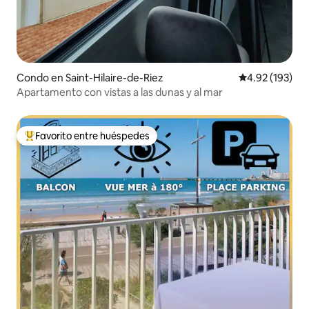
Condo en Saint-Hilaire-de-Riez
Calificación p
4.92 (193)
Apartamento con vistas a las dunas y al mar
Favorito entre huéspedes
Favorito entre huéspedes preferido