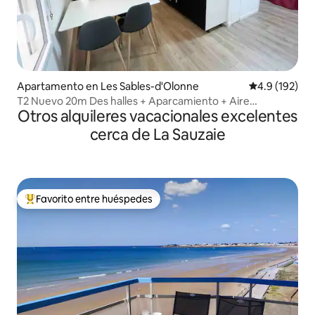
Apartamento en Les Sables-d'Olonne
Calificación 
4.9 (192)
T2 Nuevo 20m Des halles + Aparcamiento + Aire
Otros alquileres vacacionales excelentes
acondicionado
cerca de La Sauzaie
Favorito entre huéspedes
Favorito entre huéspedes preferido