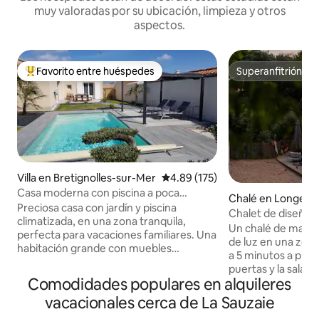
muy valoradas por su ubicación, limpieza y otros
aspectos.
Favorito entre huéspedes
Superanfitrión
Favorito entre huéspedes preferido
Superanfitrión
Villa en Bretignolles-sur-Mer
Calificación promedio: 4.89 de 5
4.89 (175)
Casa moderna con piscina a poca
Chalé en Longevil
distancia del mar
Preciosa casa con jardín y piscina
Chalet de diseñado
climatizada, en una zona tranquila,
de la playa • Sauna
Un chalé de mader
perfecta para vacaciones familiares. Una
de luz en una zon
habitación grande con muebles
a 5 minutos a pie d
modernos. Una cocina abierta con todas
puertas y la sala d
las comodidades (máquina de platos,
Comodidades populares en alquileres
perfección con la t
horno de microondas, cafetera
aroma de los pino
vacacionales cerca de La Sauzaie
senseo,...). WIFI y TV por cable con canal
sonido de las olas.
de varios idiomas y canales desde tu