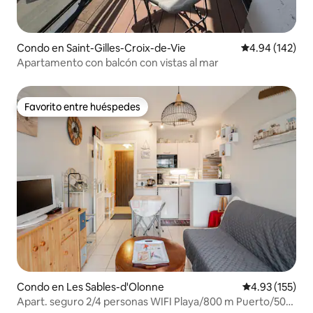
Condo en Saint-Gilles-Croix-de-Vie
Calificación pr
4.94 (142)
Apartamento con balcón con vistas al mar
Favorito entre huéspedes
Favorito entre huéspedes
Condo en Les Sables-d'Olonne
Calificación p
4.93 (155)
Apart. seguro 2/4 personas WIFI Playa/800 m Puerto/500