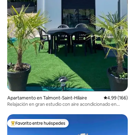
Apartamento en Talmont-Saint-Hilaire
Calificación pr
4.99 (166)
Relajación en gran estudio con aire acondicionado en
Talmont St Hilaire
Favorito entre huéspedes
Favorito entre huéspedes preferido