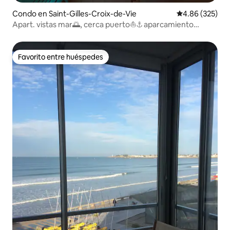
Condo en Saint-Gilles-Croix-de-Vie
Calificación pr
4.86 (325)
Apart. vistas mar🌅, cerca puerto⛵️⚓️ aparcamiento
privado🅿️ +wifi
Favorito entre huéspedes
Favorito entre huéspedes