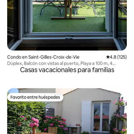
Condo en Saint-Gilles-Croix-de-Vie
Calificación 
4.8 (125)
Dúplex, Balcón con vistas al puerto, Playa a 100 m, 4
Casas vacacionales para familias
personas, TV 4K
Favorito entre huéspedes
Favorito entre huéspedes