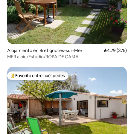
Alojamiento en Bretignolles-sur-Mer
Calificación p
4.79 (375)
MER a pie/Estudio/ROPA DE CAMA
proporcionada/VERDADERA CAMA/Jardín.
Favorito entre huéspedes
Favorito entre huéspedes preferido