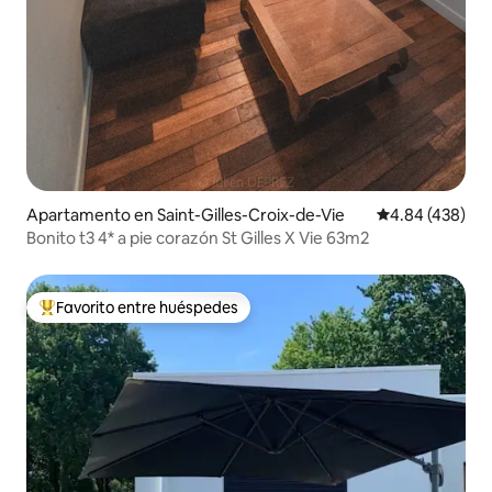
Apartamento en Saint-Gilles-Croix-de-Vie
Calificación pr
4.84 (438)
Bonito t3 4* a pie corazón St Gilles X Vie 63m2
Favorito entre huéspedes
Favorito entre huéspedes preferido