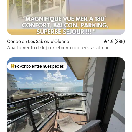
Condo en Les Sables-d'Olonne
Calificación p
4.9 (385)
Apartamento de lujo en el centro con vistas al mar
Favorito entre huéspedes
Favorito entre huéspedes preferido