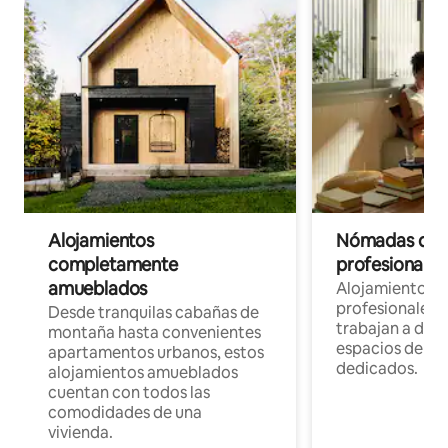
Alojamientos
Nómadas digit
completamente
profesionales 
amueblados
Alojamientos 
profesionales 
Desde tranquilas cabañas de
trabajan a dist
montaña hasta convenientes
espacios de tr
apartamentos urbanos, estos
dedicados.
alojamientos amueblados
cuentan con todos las
comodidades de una
vivienda.