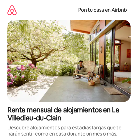
Omite
el
Pon tu casa en Airbnb
contenido
Renta mensual de alojamientos en La
Villedieu-du-Clain
Descubre alojamientos para estadías largas que te
harán sentir como en casa durante un mes o más.