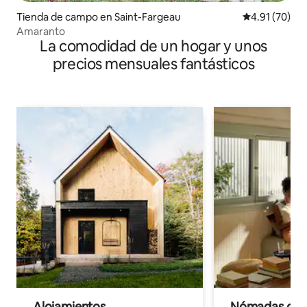
Tienda de campo en Saint-Fargeau
Calificación 
4.91 (70)
Amaranto
La comodidad de un hogar y unos
precios mensuales fantásticos
Alojamientos
Nómadas digit