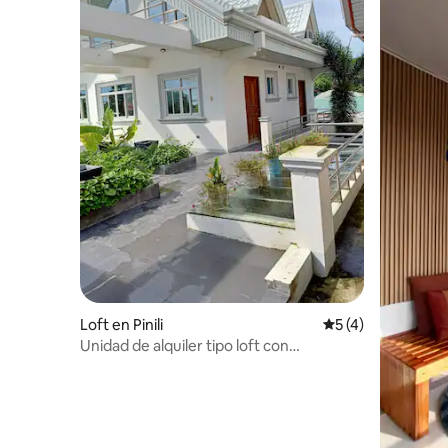
Loft en Pinili
Calificación prome
5 (4)
Unidad de alquiler tipo loft con
estacionamiento gratuito