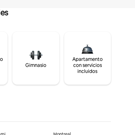
les
to
Apartamento
s
Gimnasio
con servicios
incluidos
ami
Montreal