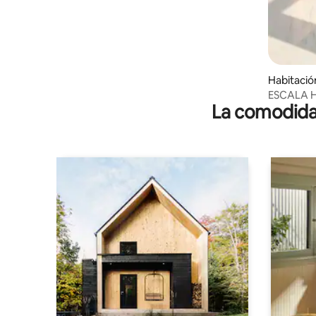
Habitació
ESCALA H
La comodidad
rural