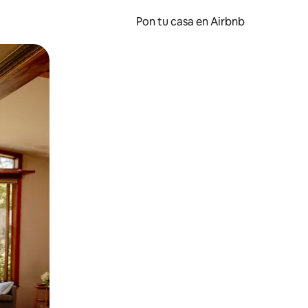
Pon tu casa en Airbnb
o o desliza el dedo.