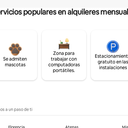
rvicios populares en alquileres mensua
Zona para
Estacionamien
Se admiten
trabajar con
gratuito en la
mascotas
computadoras
instalaciones
portátiles.
os a un paso de ti
Florencia
Atenas
Mi