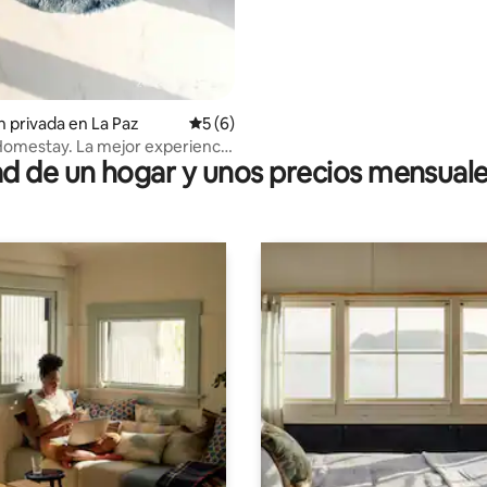
n privada en La Paz
Calificación promedio: 5 de 5, 6 reseñas
5 (6)
omestay. La mejor experiencia
 de un hogar y unos precios mensuale