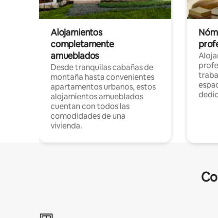
Alojamientos
Nóma
completamente
profe
amueblados
Aloj
profe
Desde tranquilas cabañas de
traba
montaña hasta convenientes
espac
apartamentos urbanos, estos
dedi
alojamientos amueblados
cuentan con todos las
comodidades de una
vivienda.
Co