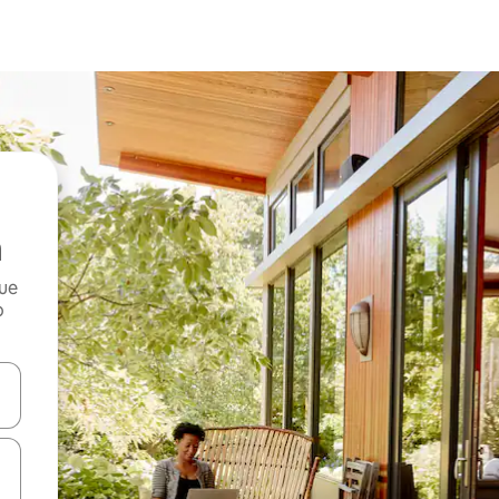
que
o
n las teclas de flecha hacia arriba y hacia abajo o explora con el tact