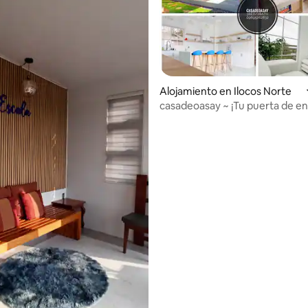
Alojamiento en Ilocos Norte
casadeoasay ~ ¡Tu puerta de en
NORTE! Sleeps24
dio: 5 de 5, 4 reseñas