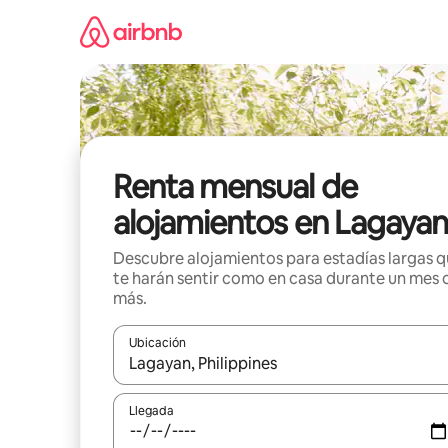
Omite
el
contenido
Renta mensual de
alojamientos en Lagayan
Descubre alojamientos para estadías largas 
te harán sentir como en casa durante un mes 
más.
Ubicación
Cuando los resultados estén disponibles, navega co
Llegada