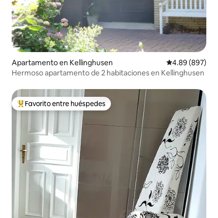
Apartamento en Kellinghusen
Calificación pr
4.89 (897)
Hermoso apartamento de 2 habitaciones en Kellinghusen
Favorito entre huéspedes
Favorito entre huéspedes preferido