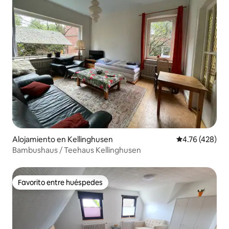
Alojamiento en Kellinghusen
Calificación pr
4.76 (428)
Bambushaus / Teehaus Kellinghusen
Favorito entre huéspedes
Favorito entre huéspedes