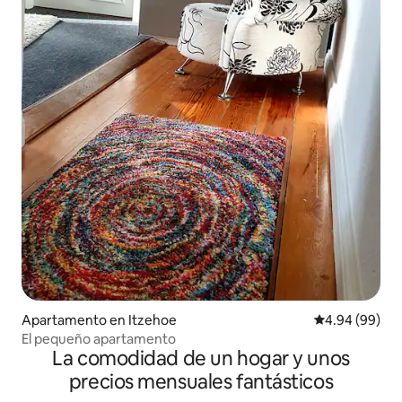
Apartamento en Itzehoe
Calificación p
4.94 (99)
El pequeño apartamento
La comodidad de un hogar y unos
precios mensuales fantásticos