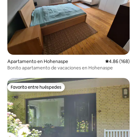
Apartamento en Hohenaspe
Calificación pr
4.86 (168)
Bonito apartamento de vacaciones en Hohenaspe
Favorito entre huéspedes
Favorito entre huéspedes