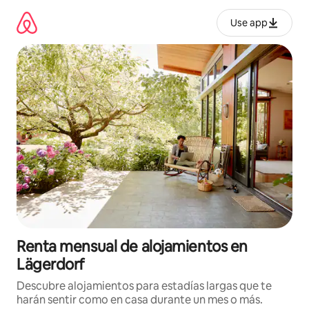
Omite
el
Use app
contenido
Renta mensual de alojamientos en
Lägerdorf
Descubre alojamientos para estadías largas que te
harán sentir como en casa durante un mes o más.