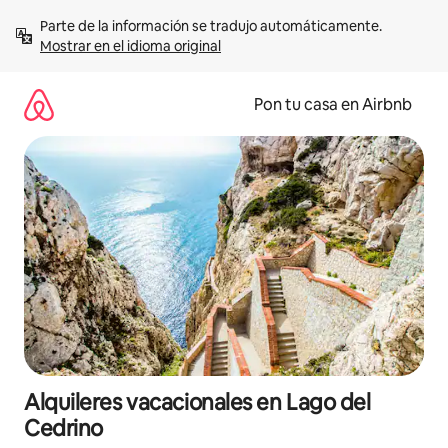
Omite
Parte de la información se tradujo automáticamente. 
el
Mostrar en el idioma original
contenido
Pon tu casa en Airbnb
Alquileres vacacionales en Lago del
Cedrino