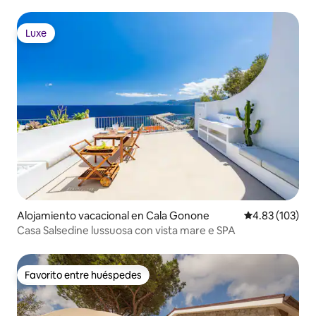
Luxe
Luxe
Alojamiento vacacional en Cala Gonone
Calificación p
4.83 (103)
Casa Salsedine lussuosa con vista mare e SPA
Favorito entre huéspedes
Favorito entre huéspedes