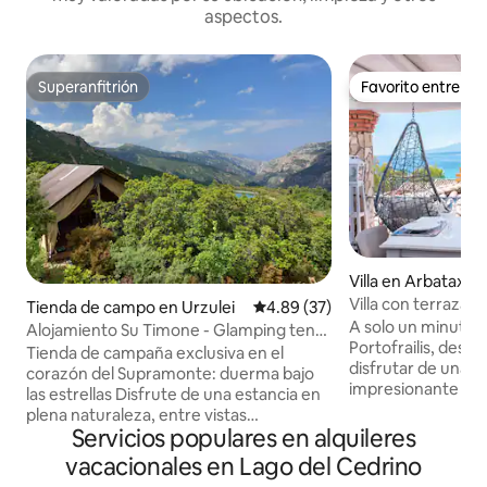
aspectos.
Superanfitrión
Favorito entre h
Superanfitrión
Favorito entre h
Villa en Arbatax
Villa con terraza c
Tienda de campo en Urzulei
Calificación promedio: 4.89 de 
4.89 (37)
de una playa de a
A solo un minuto a 
Alojamiento Su Timone - Glamping tent
Portofrailis, desde
en el Supramonte
Tienda de campaña exclusiva en el
disfrutar de una vi
corazón del Supramonte: duerma bajo
impresionante de t
las estrellas Disfrute de una estancia en
Portofrailis... ¡nin
plena naturaleza, entre vistas
puede ofrecerte un
Servicios populares en alquileres
impresionantes y cielos estrellados. La
Puedes admirar la 
carpa de 26 metros cuadrados tiene
vacacionales en Lago del Cedrino
sarracena o simpl
capacidad para 3 camas y cuenta con