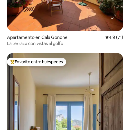
Apartamento en Cala Gonone
Calificación
4.9 (71)
La terraza con vistas al golfo
Favorito entre huéspedes
Favorito entre huéspedes preferido