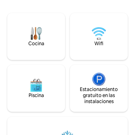
disfrutar del sonido
una cómoda sala de estar. Cocina y baño
terraza, después d
al aire libre en una estructura adyacente.
o en la playa, podr
En el exterior encontrará un espacio
aperitivo con vista
verde con tumbonas. Somos una
más bonitas de Ogl
instalación sostenible que utiliza energía
parejas y familias.
limpia, agua de manantial y un inodoro
de compostaje que reduce el consumo
de agua. Los alrededores son perfectos
Cocina
Wifi
para hacer excursiones o para relajarse
por completo.
Estacionamiento
Piscina
gratuito en las
instalaciones