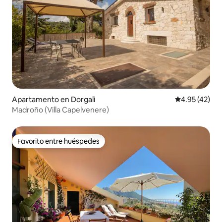
Apartamento en Dorgali
Calificación 
4.95 (42)
Madroño (Villa Capelvenere)
Favorito entre huéspedes
Favorito entre huéspedes