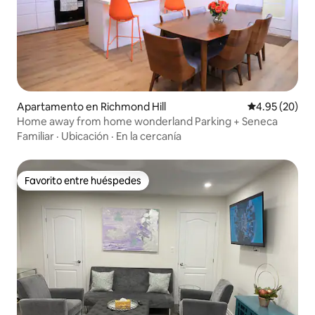
Apartamento en Richmond Hill
Calificación p
4.95 (20)
Home away from home wonderland Parking + Seneca
Familiar
·
Ubicación
·
En la cercanía
Favorito entre huéspedes
Favorito entre huéspedes