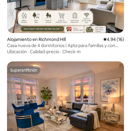
Alojamiento en Richmond Hill
Calificación 
4.94 (16)
Casa nueva de 4 dormitorios | Apta para familias y con
estacionamiento gratuito
Ubicación
·
Calidad-precio
·
Check-in
Superanfitrión
Superanfitrión