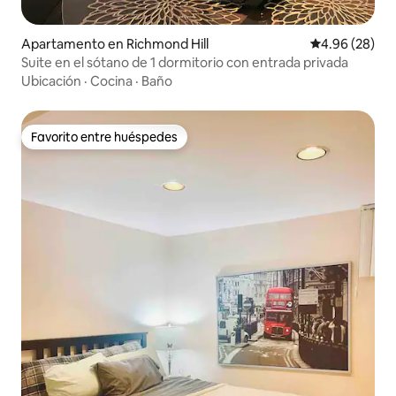
Apartamento en Richmond Hill
Calificación p
4.96 (28)
Suite en el sótano de 1 dormitorio con entrada privada
Ubicación
·
Cocina
·
Baño
Favorito entre huéspedes
Favorito entre huéspedes