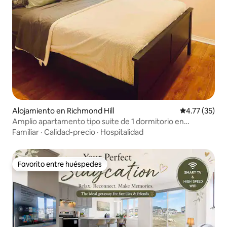
Alojamiento en Richmond Hill
Calificación 
4.77 (35)
Amplio apartamento tipo suite de 1 dormitorio en
Richmond Hill
Familiar
·
Calidad-precio
·
Hospitalidad
Favorito entre huéspedes
Favorito entre huéspedes