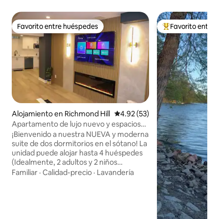
Favorito entre huéspedes
Favorito entre
Favorito entre huéspedes
Favorito entre hu
Alojamiento en Richmond Hill
Calificación promedio: 4.92 de 
4.92 (53)
Apartamento de lujo nuevo y espacioso
en Richmond Hill
¡Bienvenido a nuestra NUEVA y moderna
suite de dos dormitorios en el sótano! La
unidad puede alojar hasta 4 huéspedes
(Idealmente, 2 adultos y 2 niños
menores de 12 años) Este espacio
Familiar
·
Calidad-precio
·
Lavandería
luminoso y abierto ofrece comodidad y
conveniencia con una entrada privada y
un lugar de estacionamiento incluido
con una cocina, electrodomésticos y
muebles nuevos. Este apartamento