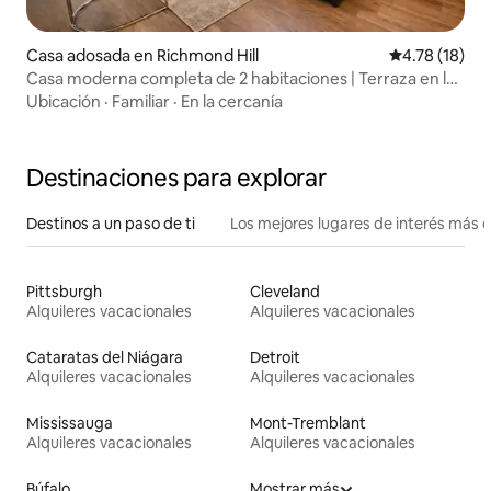
Casa adosada en Richmond Hill
Calificación 
4.78 (18)
Casa moderna completa de 2 habitaciones | Terraza en la
azotea | Garaje
Ubicación
·
Familiar
·
En la cercanía
Destinaciones para explorar
Destinos a un paso de ti
Los mejores lugares de interés más 
Pittsburgh
Cleveland
Alquileres vacacionales
Alquileres vacacionales
Cataratas del Niágara
Detroit
Alquileres vacacionales
Alquileres vacacionales
Mississauga
Mont-Tremblant
Alquileres vacacionales
Alquileres vacacionales
Búfalo
Mostrar más