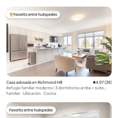
Favorito entre huéspedes
Favorito entre huéspedes preferido
Casa adosada en Richmond Hill
Calificación p
4.97 (29)
Refugio familiar moderno | 3 dormitorios arriba + suite
privada inferior
Familiar
·
Ubicación
·
Cocina
Favorito entre huéspedes
Favorito entre huéspedes