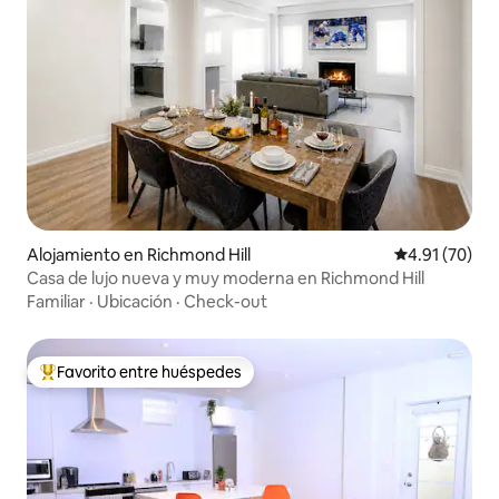
Alojamiento en Richmond Hill
Calificación 
4.91 (70)
Casa de lujo nueva y muy moderna en Richmond Hill
Familiar
·
Ubicación
·
Check-out
Favorito entre huéspedes
Favorito entre huéspedes preferido