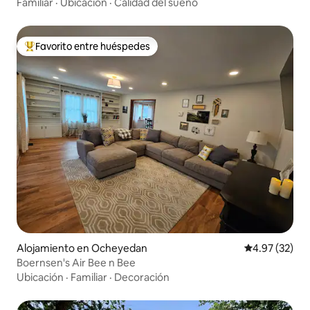
Familiar
·
Ubicación
·
Calidad del sueño
Favorito entre huéspedes
Favorito entre huéspedes preferido
Alojamiento en Ocheyedan
Calificación 
4.97 (32)
Boernsen's Air Bee n Bee
Ubicación
·
Familiar
·
Decoración