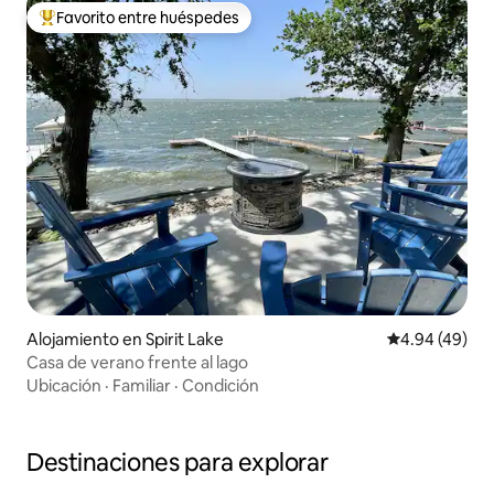
Favorito entre huéspedes
Favorito entre huéspedes preferido
Alojamiento en Spirit Lake
Calificación p
4.94 (49)
Casa de verano frente al lago
Ubicación
·
Familiar
·
Condición
Destinaciones para explorar