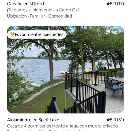
Cabaña en Milford
Calificación
5.0 (17)
¡Te damos la bienvenida a Camp Oz!
Ubicación
·
Familiar
·
Comodidad
Favorito entre huéspedes
Favorito entre huéspedes preferido
Alojamiento en Spirit Lake
Calificación
5.0 (51)
Casa de 4 dormitorios frente al lago con muelle privado