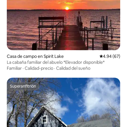
Casa de campo en Spirit Lake
Calificación p
4.94 (67)
La cabaña familiar del abuelo *Elevador disponible*
Familiar
·
Calidad-precio
·
Calidad del sueño
Superanfitrión
Superanfitrión