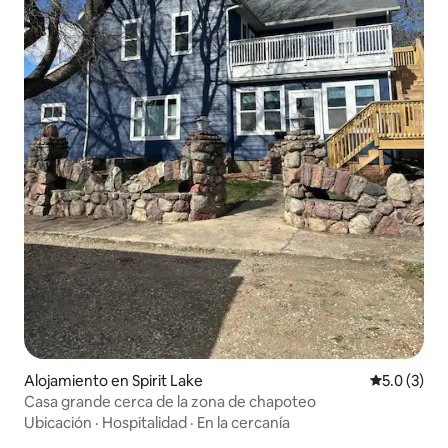
Alojamiento en Spirit Lake
Calificació
5.0 (3)
Casa grande cerca de la zona de chapoteo
Ubicación
·
Hospitalidad
·
En la cercanía