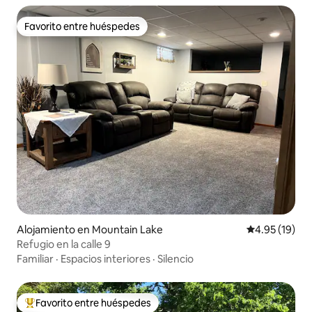
Favorito entre huéspedes
Favorito entre huéspedes
Alojamiento en Mountain Lake
Calificación 
4.95 (19)
Refugio en la calle 9
Familiar
·
Espacios interiores
·
Silencio
Favorito entre huéspedes
Favorito entre huéspedes preferido